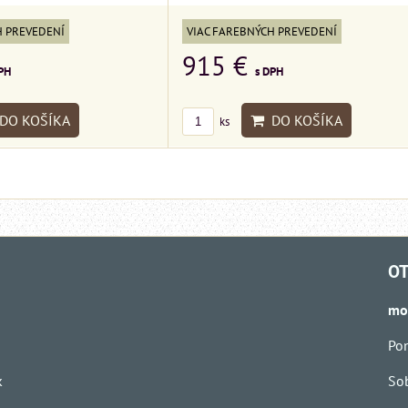
H PREVEDENÍ
VIAC FAREBNÝCH PREVEDENÍ
915 €
PH
s DPH
DO KOŠÍKA
DO KOŠÍKA
ks
OT
mo
Pon
k
Sob