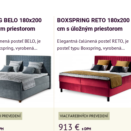
am
buľka
 BELO 180x200
BOXSPRING RETO 180x200
ým priestorom
cm s úložným priestorom
nená posteľ BELO, je
Elegantná čalúnená posteľ RETO, je
spring, vyrobená...
posteľ typu Boxspring, vyrobená...
Xf6xwwJSZBzuPmlN9Fp3bbTLrTV34
ý
cm
Pohovka LONDON
Kreslo LONDON
H PREVEDENÍ
VIAC FAREBNÝCH PREVEDENÍ
CHESTER -
CHESTER -
913 €
VÝPREDAJ
VÝPREDAJ
u
PH
s DPH