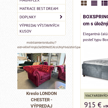
MAGNIFLEX
MATRACE BEST DREAM
Mriežka
Zozn
Ta
BOXSPRING
DOPLNKY
cm s úložn
VÝPREDAJ VÝSTAVNÝCH
KUSOV
Elegantná čalú
posteľ typu Box
mobiliainteriorstudio/?
eid=ARAFHnj6s3e0ttWe8SXcoUNyMx6Jshin5paeoIhbe48iQHTkYZ6
MIZAR - taliansk
matrac 175x200 
NDON
Kreslo LONDON
VIAC FAREBNÝC
-
CHESTER -
Matrac MIZAR od
915 €
J
VÝPREDAJ
talianskeho systém
s D