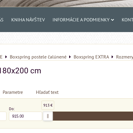
ÁS
KNIHA NÁVŠTEV
INFORMÁCIE A PODMIENKY
KONT
E
Boxspring postele čalúnené
Boxspring EXTRA
Rozmer
180x200 cm
Parametre
Hľadať text
913 €
Do: