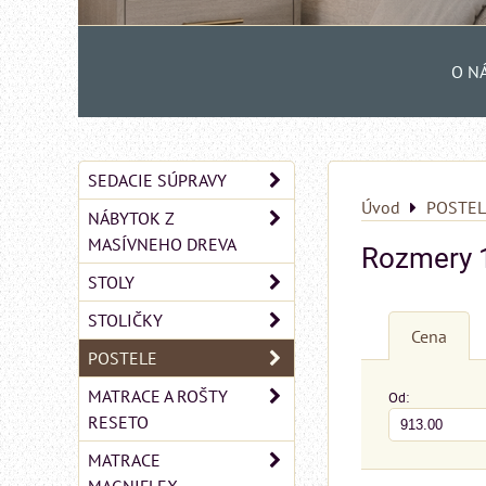
O N
SEDACIE SÚPRAVY
Úvod
POSTEL
NÁBYTOK Z
MASÍVNEHO DREVA
Rozmery 
STOLY
STOLIČKY
Cena
POSTELE
MATRACE A ROŠTY
Od:
RESETO
MATRACE