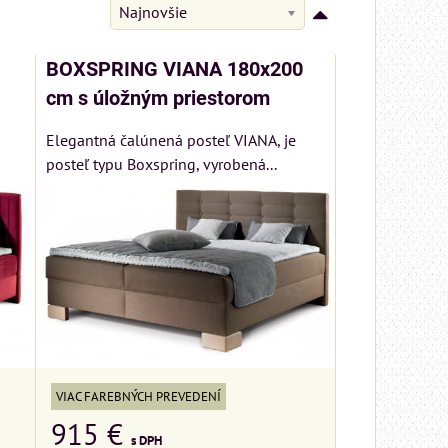
Najnovšie
BOXSPRING VIANA 180x200
cm s úložným priestorom
Elegantná čalúnená posteľ VIANA, je
posteľ typu Boxspring, vyrobená...
MIZAR - talianský
matrac 175x200 cm
VIAC FAREBNÝCH PREVEDENÍ
Matrac MIZAR od
915 €
talianskeho systému
s DPH