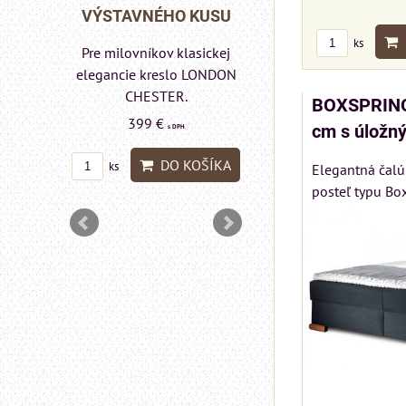
Rinaldi Bed System
 KUSU
VÝSTAVNÉHO KUSU
ponúka...
ks
asickej
Pre milovníkov klasickej
699 €
s DPH
lo a
elegancie kreslo LONDON
DON
CHESTER.
BOXSPRING
DO KOŠÍ
ks
399 €
cm s úložn
s DPH
DO KOŠÍKA
ks
Elegantná čalú
OŠÍKA
posteľ typu Box