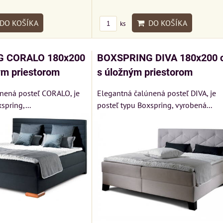
VÝSTAVNÉHO KUSU
VÝSTAVNÉHO KUSU
DO KOŠÍKA
DO KOŠÍKA
ks
Pre milovníkov klasickej
Pre milovníkov klasickej
elegancie kreslo a
elegancie kreslo LONDON
pohovka LONDON
CHESTER.
 CORALO 180x200
BOXSPRING DIVA 180x200 
KA
CHESTER.
399 €
ým priestorom
s úložným priestorom
s DPH
599 €
s DPH
DO KOŠÍKA
ks
nená posteľ CORALO, je
Elegantná čalúnená posteľ DIVA, je
DO KOŠÍKA
ks
spring,...
posteľ typu Boxspring, vyrobená...