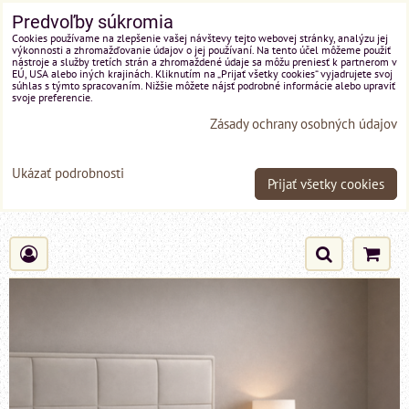
Predvoľby súkromia
Cookies používame na zlepšenie vašej návštevy tejto webovej stránky, analýzu jej
výkonnosti a zhromažďovanie údajov o jej používaní. Na tento účel môžeme použiť
nástroje a služby tretích strán a zhromaždené údaje sa môžu preniesť k partnerom v
EÚ, USA alebo iných krajinách. Kliknutím na „Prijať všetky cookies“ vyjadrujete svoj
súhlas s týmto spracovaním. Nižšie môžete nájsť podrobné informácie alebo upraviť
svoje preferencie.
Zásady ochrany osobných údajov
Ukázať podrobnosti
Prijať všetky cookies