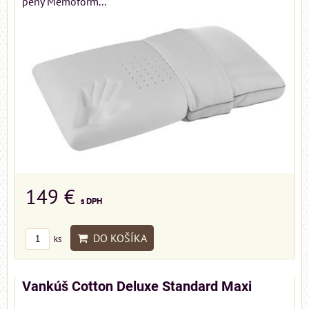
peny Memoform...
149 €
s DPH
DO KOŠÍKA
ks
Vankúš Cotton Deluxe Standard Maxi