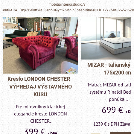
mobiliainteriorstudio/?
eid=ARAFHnj6s3e0ttWe8SXcoUNyMx6Jshin5paeoIhbe48iQHTkYZ6Xf6xwwJSZ
MIZAR - talianský matrac
175x200 cm
Pohovka LONDON C
Matrac MIZAR od talianskeho
- VÝPREDAJ VÝST
systému Rinaldi Bed System
KUSU
ponúka...
Pre milovníkov klas
699 €
s DPH
elegancie kreslo a p
LONDON CHESTE
1239 €
s DPH
Zľava 43.6%
599 €
s DP