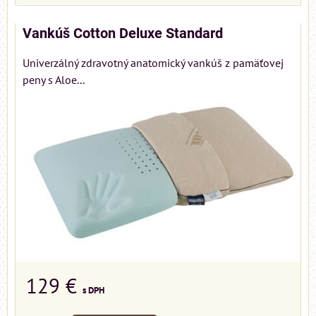
Vankúš Cotton Deluxe Standard
Univerzálný zdravotný anatomický vankúš z pamäťovej
peny s Aloe...
129 €
s DPH