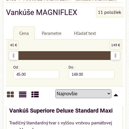
Vankúše MAGNIFLEX
11
položiek
Cena
Parametre
Hľadať text
45 €
149 €
Od:
Do:
Mriežka
Zoznam
Tabuľka
Vankúš Superiore Deluxe Standard Maxi
Tradičný štandardný tvar s vyššou vrstvou pamäťovej