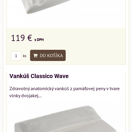
119 €
s DPH
DO KOŠÍKA
ks
Vankúš Classico Wave
Zdravotný anatomický vankúš z pamäťovej peny v tvare
vlnky dvojakej...