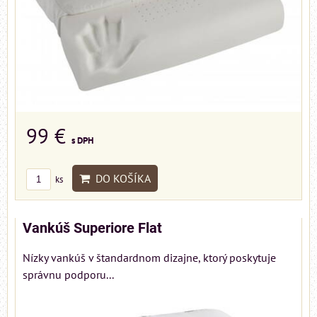
99 €
s DPH
DO KOŠÍKA
ks
Vankúš Superiore Flat
Nízky vankúš v štandardnom dizajne, ktorý poskytuje
správnu podporu...