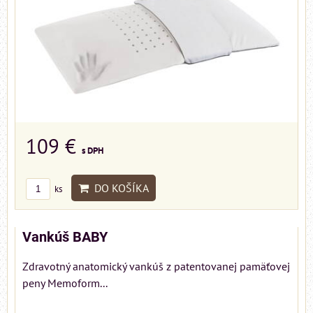
109 €
s DPH
DO KOŠÍKA
ks
Vankúš BABY
Zdravotný anatomický vankúš z patentovanej pamäťovej
peny Memoform...