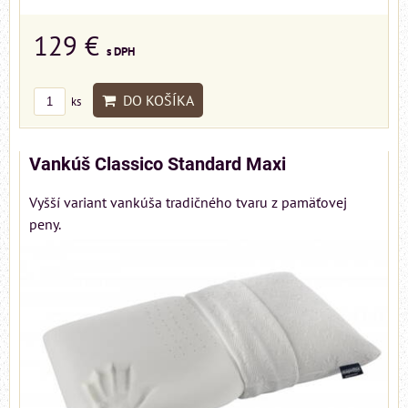
129 €
s DPH
DO KOŠÍKA
ks
Vankúš Classico Standard Maxi
Vyšší variant vankúša tradičného tvaru z pamäťovej
peny.