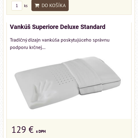
DO KOŠÍKA
ks
Vankúš Superiore Deluxe Standard
Tradičný dizajn vankúša poskytujúceho správnu
podporu krčnej...
129 €
s DPH