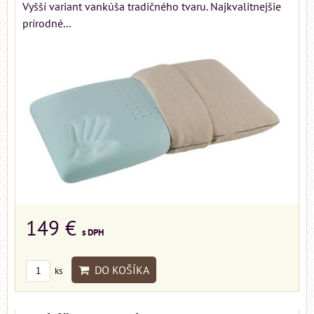
Vyšší variant vankúša tradičného tvaru. Najkvalitnejšie
prírodné...
149 €
s DPH
DO KOŠÍKA
ks