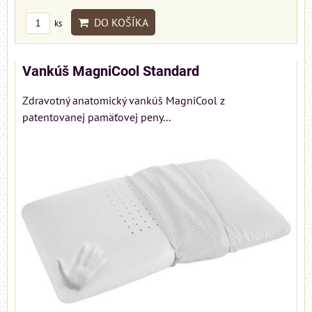
DO KOŠÍKA
ks
Vankúš MagniCool Standard
Zdravotný anatomický vankúš MagniCool z
patentovanej pamäťovej peny...