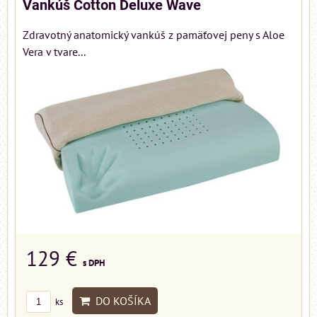
Vankúš Cotton Deluxe Wave
Zdravotný anatomický vankúš z pamäťovej peny s Aloe
Vera v tvare...
129 €
s DPH
DO KOŠÍKA
ks