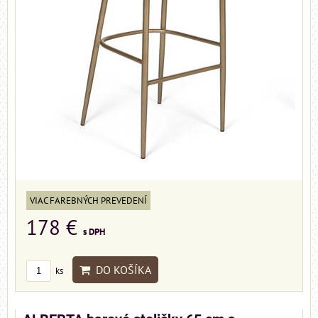
VIAC FAREBNÝCH PREVEDENÍ
178 €
s DPH
DO KOŠÍKA
ks