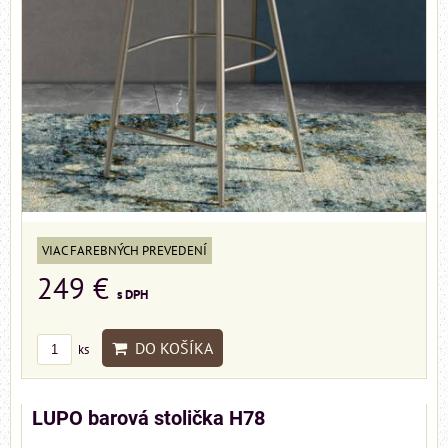
VIAC FAREBNÝCH PREVEDENÍ
249 €
s DPH
DO KOŠÍKA
ks
LUPO barová stolička H78