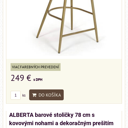
VIAC FAREBNÝCH PREVEDENÍ
249 €
s DPH
DO KOŠÍKA
ks
ALBERTA barové stoličky 78 cm s
kovovými nohami a dekoračným prešitím