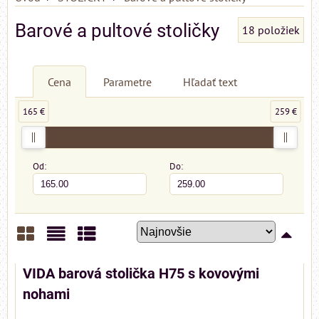
Barové a pultové stoličky
18
položiek
Cena
Parametre
Hľadať text
165 €
259 €
Od:
Do:
Mriežka
Zoznam
Tabuľka
VIDA barová stolička H75 s kovovými
nohami