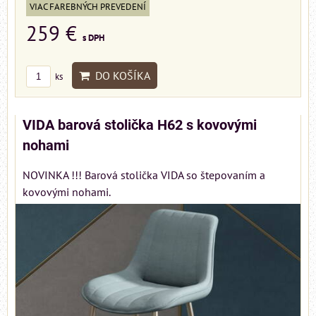
VIAC FAREBNÝCH PREVEDENÍ
259 €
s DPH
DO KOŠÍKA
ks
VIDA barová stolička H62 s kovovými
nohami
NOVINKA !!! Barová stolička VIDA so štepovaním a
kovovými nohami.