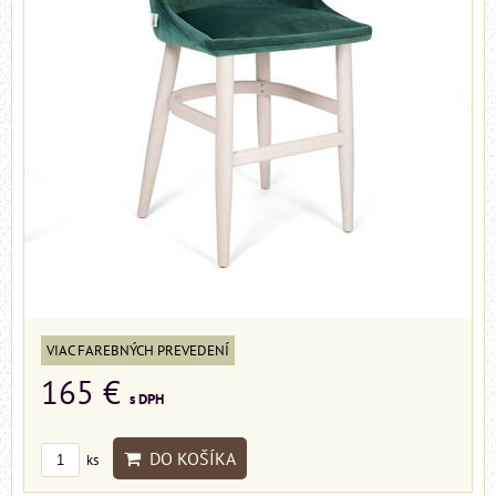
VIAC FAREBNÝCH PREVEDENÍ
165 €
s DPH
DO KOŠÍKA
ks