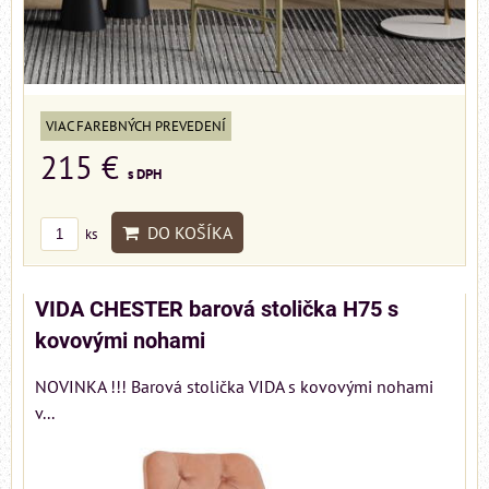
VIAC FAREBNÝCH PREVEDENÍ
215 €
s DPH
DO KOŠÍKA
ks
VIDA CHESTER barová stolička H75 s
kovovými nohami
NOVINKA !!! Barová stolička VIDA s kovovými nohami
v...