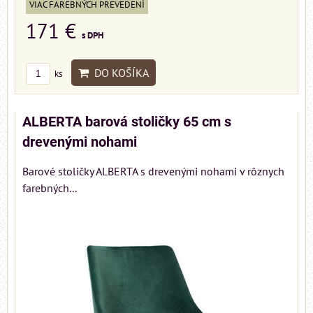
VIAC FAREBNÝCH PREVEDENÍ
171 €
s DPH
DO KOŠÍKA
ks
ALBERTA barová stoličky 65 cm s
drevenými nohami
Barové stoličky ALBERTA s drevenými nohami v rôznych
farebných...