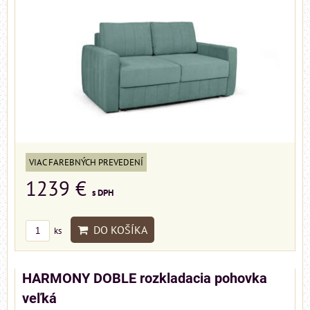
VIAC FAREBNÝCH PREVEDENÍ
1239 €
s DPH
DO KOŠÍKA
ks
HARMONY DOBLE rozkladacia pohovka
veľká