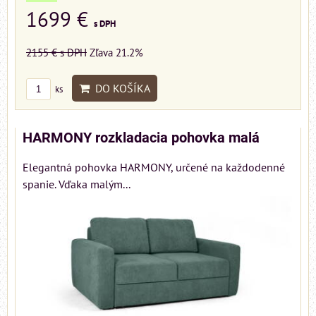
1699 €
s DPH
2155 €
s DPH
Zľava 21.2%
DO KOŠÍKA
ks
HARMONY rozkladacia pohovka malá
Elegantná pohovka HARMONY, určené na každodenné
spanie. Vďaka malým...