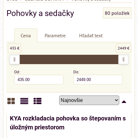
Pohovky a sedačky
80
položiek
Cena
Parametre
Hľadať text
435 €
2449 €
Od:
Do:
Mriežka
Zoznam
Tabuľka
KYA rozkladacia pohovka so štepovaním s
úložným priestorom