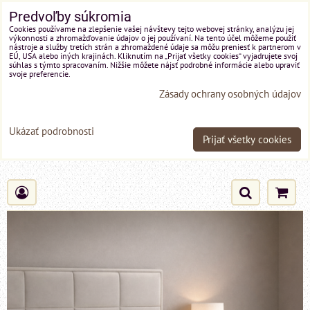
Predvoľby súkromia
Cookies používame na zlepšenie vašej návštevy tejto webovej stránky, analýzu jej
výkonnosti a zhromažďovanie údajov o jej používaní. Na tento účel môžeme použiť
nástroje a služby tretích strán a zhromaždené údaje sa môžu preniesť k partnerom v
EÚ, USA alebo iných krajinách. Kliknutím na „Prijať všetky cookies“ vyjadrujete svoj
súhlas s týmto spracovaním. Nižšie môžete nájsť podrobné informácie alebo upraviť
svoje preferencie.
Zásady ochrany osobných údajov
Ukázať podrobnosti
Prijať všetky cookies