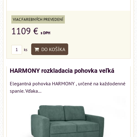
VIAC FAREBNÝCH PREVEDENÍ
1109 €
s DPH
DO KOŠÍKA
ks
HARMONY rozkladacia pohovka veľká
Elegantná pohovka HARMONY , určené na každodenné
spanie. Vďaka...