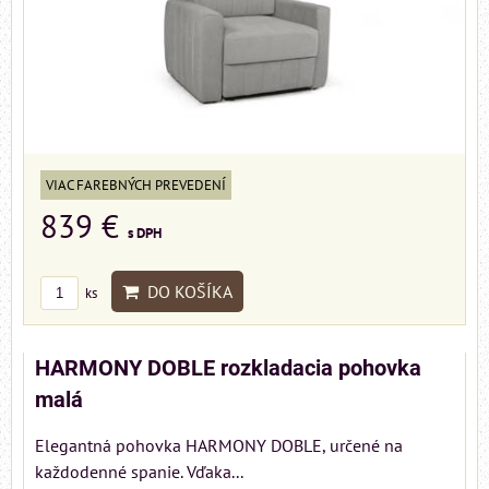
VIAC FAREBNÝCH PREVEDENÍ
839 €
s DPH
DO KOŠÍKA
ks
HARMONY DOBLE rozkladacia pohovka
malá
Elegantná pohovka HARMONY DOBLE, určené na
každodenné spanie. Vďaka...