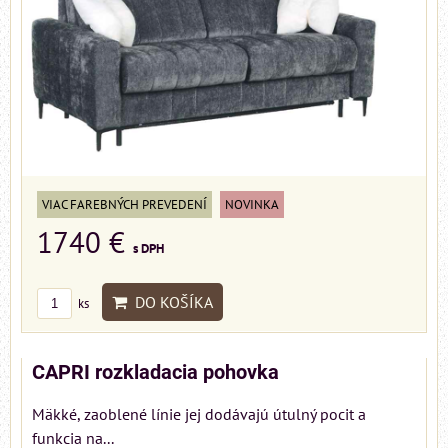
VIAC FAREBNÝCH PREVEDENÍ
NOVINKA
1740 €
s DPH
DO KOŠÍKA
ks
CAPRI rozkladacia pohovka
Mäkké, zaoblené línie jej dodávajú útulný pocit a
funkcia na...