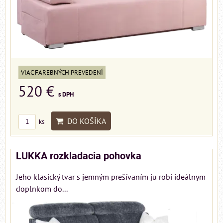
VIAC FAREBNÝCH PREVEDENÍ
520 €
s DPH
DO KOŠÍKA
ks
LUKKA rozkladacia pohovka
Jeho klasický tvar s jemným prešívaním ju robí ideálnym
doplnkom do...