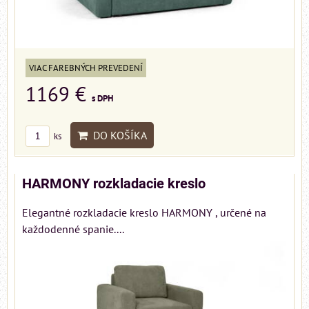
VIAC FAREBNÝCH PREVEDENÍ
1169 €
s DPH
DO KOŠÍKA
ks
HARMONY rozkladacie kreslo
Elegantné rozkladacie kreslo HARMONY , určené na
každodenné spanie....