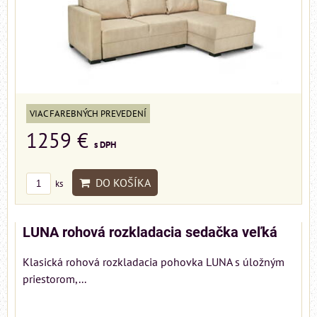
VIAC FAREBNÝCH PREVEDENÍ
1259 €
s DPH
DO KOŠÍKA
ks
LUNA rohová rozkladacia sedačka veľká
Klasická rohová rozkladacia pohovka LUNA s úložným
priestorom,...