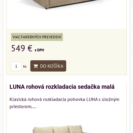
VIAC FAREBNÝCH PREVEDENÍ
549 €
s DPH
DO KOŠÍKA
ks
LUNA rohová rozkladacia sedačka malá
Klasická rohová rozkladacia pohovka LUNA s úložným
priestorom,...