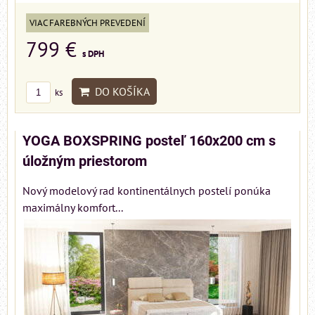
VIAC FAREBNÝCH PREVEDENÍ
799 €
s DPH
DO KOŠÍKA
ks
YOGA BOXSPRING posteľ 160x200 cm s
úložným priestorom
Nový modelový rad kontinentálnych postelí ponúka
maximálny komfort...