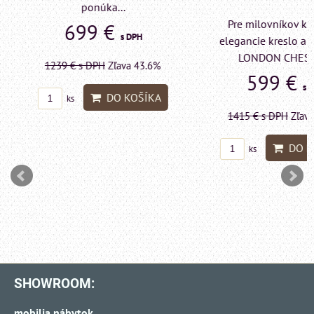
ponúka...
Pre milovníkov klas
699 €
s DPH
elegancie kreslo a p
LONDON CHESTE
1239 €
s DPH
Zľava 43.6%
599 €
s DP
DO KOŠÍKA
ks
1415 €
s DPH
Zľava 
DO KO
ks
SHOWROOM:
mobilia nábytok