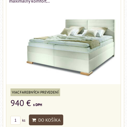
maximálny komfort...
VIAC FAREBNÝCH PREVEDENÍ
940 €
s DPH
DO KOŠÍKA
ks