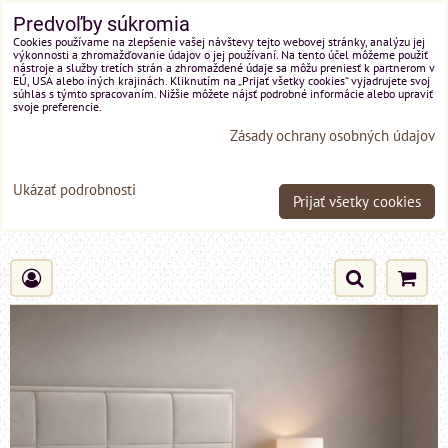
Predvoľby súkromia
Cookies používame na zlepšenie vašej návštevy tejto webovej stránky, analýzu jej
výkonnosti a zhromažďovanie údajov o jej používaní. Na tento účel môžeme použiť
nástroje a služby tretích strán a zhromaždené údaje sa môžu preniesť k partnerom v
EÚ, USA alebo iných krajinách. Kliknutím na „Prijať všetky cookies“ vyjadrujete svoj
súhlas s týmto spracovaním. Nižšie môžete nájsť podrobné informácie alebo upraviť
svoje preferencie.
Zásady ochrany osobných údajov
Ukázať podrobnosti
Prijať všetky cookies