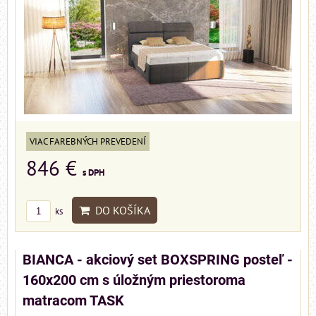
VIAC FAREBNÝCH PREVEDENÍ
846 €
s DPH
DO KOŠÍKA
ks
BIANCA - akciový set BOXSPRING posteľ -
160x200 cm s úložným priestoroma
matracom TASK