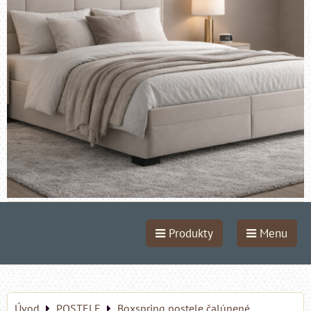
Produkty
Menu
Úvod
POSTELE
Boxspring postele čalúnené