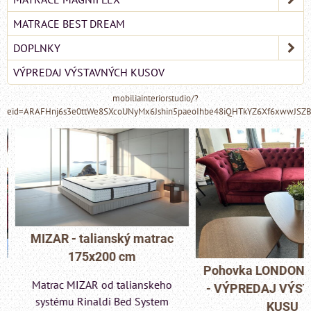
MATRACE BEST DREAM
DOPLNKY
VÝPREDAJ VÝSTAVNÝCH KUSOV
mobiliainteriorstudio/?
eid=ARAFHnj6s3e0ttWe8SXcoUNyMx6Jshin5paeoIhbe48iQHTkYZ6Xf6xwwJSZ
MIZAR - talianský matrac
175x200 cm
Pohovka LONDON C
Matrac MIZAR od talianskeho
- VÝPREDAJ VÝST
systému Rinaldi Bed System
KUSU