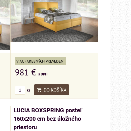
VIAC FAREBNÝCH PREVEDENÍ
981 €
s DPH
DO KOŠÍKA
ks
LUCIA BOXSPRING posteľ
160x200 cm bez úložného
priestoru