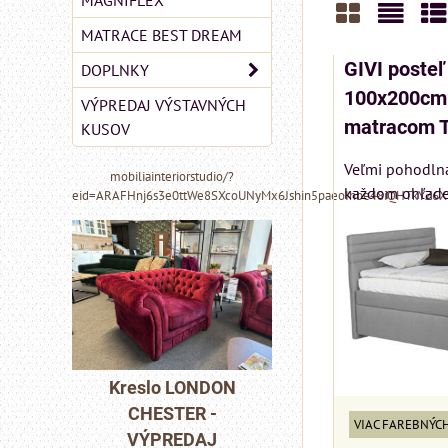
MAGNIFLEX
MATRACE BEST DREAM
Mriežka
Zozn
Ta
GIVI post
DOPLNKY
100x200cm 
VÝPREDAJ VÝSTAVNÝCH
matracom 
KUSOV
Veľmi pohodlná
mobiliainteriorstudio/?
každom ohľade, 
eid=ARAFHnj6s3e0ttWe8SXcoUNyMx6Jshin5paeoIhbe48iQHTkYZ6
MIZAR - talianský
DON
Pohovka LONDO
matrac 175x200 cm
-
CHESTER -
VIAC FAREBNÝC
J
VÝPREDAJ