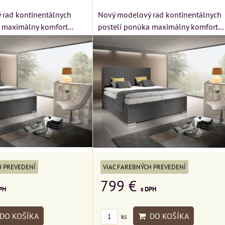
 rad kontinentálnych
Nový modelový rad kontinentálnych
 maximálny komfort...
postelí ponúka maximálny komfort...
H PREVEDENÍ
VIAC FAREBNÝCH PREVEDENÍ
799 €
PH
s DPH
DO KOŠÍKA
DO KOŠÍKA
ks