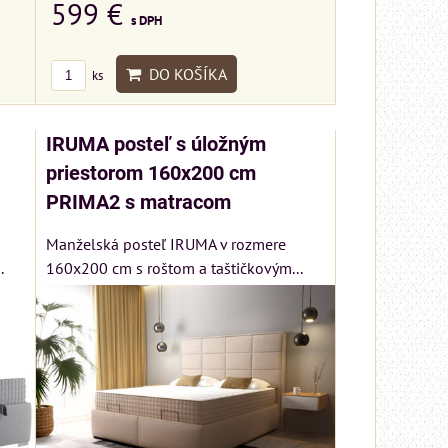
599 €
s DPH
DO KOŠÍKA
ks
IRUMA posteľ s úložným
priestorom 160x200 cm
PRIMA2 s matracom
Manželská posteľ IRUMA v rozmere
.
160x200 cm s roštom a taštičkovým...