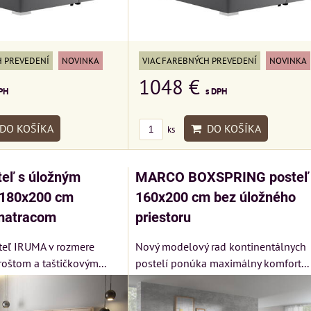
H PREVEDENÍ
NOVINKA
VIAC FAREBNÝCH PREVEDENÍ
NOVINKA
1048 €
PH
s DPH
DO KOŠÍKA
DO KOŠÍKA
ks
eľ s úložným
MARCO BOXSPRING posteľ
 180x200 cm
160x200 cm bez úložného
matracom
priestoru
teľ IRUMA v rozmere
Nový modelový rad kontinentálnych
oštom a taštičkovým...
postelí ponúka maximálny komfort...