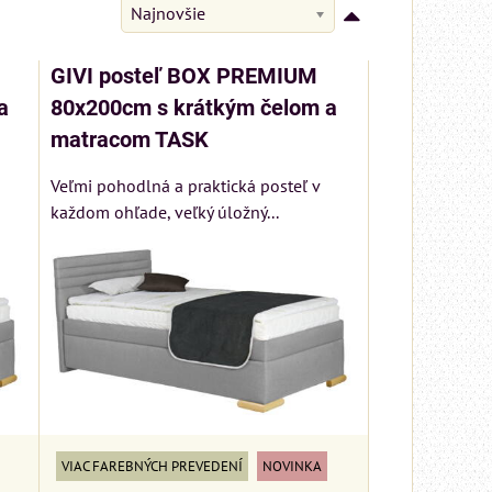
Najnovšie
GIVI posteľ BOX PREMIUM
a
80x200cm s krátkým čelom a
matracom TASK
Veľmi pohodlná a praktická posteľ v
každom ohľade, veľký úložný...
VIAC FAREBNÝCH PREVEDENÍ
NOVINKA