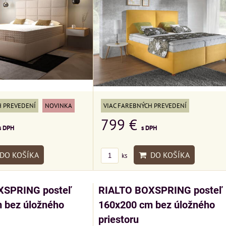
H PREVEDENÍ
NOVINKA
VIAC FAREBNÝCH PREVEDENÍ
799 €
s DPH
s DPH
DO KOŠÍKA
DO KOŠÍKA
ks
XSPRING posteľ
RIALTO BOXSPRING posteľ
 bez úložného
160x200 cm bez úložného
priestoru