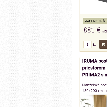
VIAC FAREBNÝC
881 €
s D
ks
IRUMA post
priestorom
PRIMA2 s 
Manželská pos
180x200 cm s r