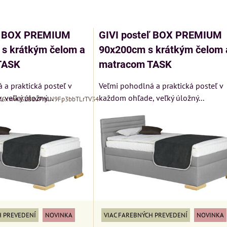
am
buľka
eľ BOX PREMIUM
GIVI posteľ BOX PREMIUM
s krátkým čelom a
90x200cm s krátkým čelom 
TASK
matracom TASK
 a praktická posteľ v
Veľmi pohodlná a praktická posteľ v
veľký úložný...
každom ohľade, veľký úložný...
Xf6xwwJSZBzuPmlN9Fp3bbTLrTV34
MIZAR - talianský
N
Kreslo LONDON
matrac 175x200 cm
CHESTER -
H PREVEDENÍ
NOVINKA
VIAC FAREBNÝCH PREVEDENÍ
NOVINKA
VÝPREDAJ