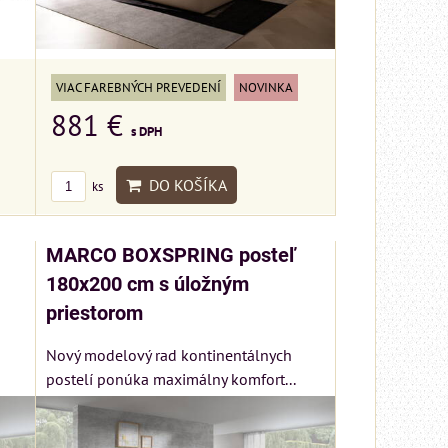
VIAC FAREBNÝCH PREVEDENÍ
NOVINKA
881 €
s DPH
DO KOŠÍKA
ks
MARCO BOXSPRING posteľ
180x200 cm s úložným
priestorom
Nový modelový rad kontinentálnych
postelí ponúka maximálny komfort...