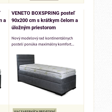
ľ
VENETO BOXSPRING posteľ
m a
90x200 cm s krátkym čelom a
úložným priestorom
Nový modelový rad kontinentálnych
postelí ponúka maximálny komfort...
VIAC FAREBNÝCH PREVEDENÍ