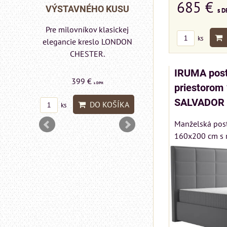
685 €
Matrac MIZAR od
 KUSU
VÝSTAVNÉHO KU
s D
talianskeho systému
Rinaldi Bed System
asickej
Pre milovníkov klasic
ks
ponúka...
 LONDON
elegancie kreslo a
pohovka LONDON
CHESTER.
IRUMA post
699 €
599 €
s DPH
s DPH
priestorom
SALVADOR 
DO KOŠÍKA
OŠÍKA
DO KOŠÍ
ks
ks
Manželská pos
160x200 cm s r