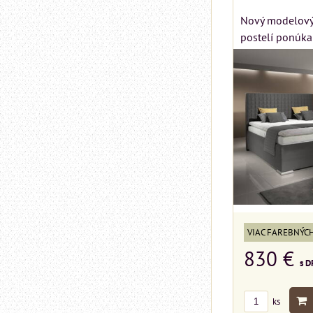
Nový modelový
postelí ponúka
VIAC FAREBNÝC
830 €
s D
ks