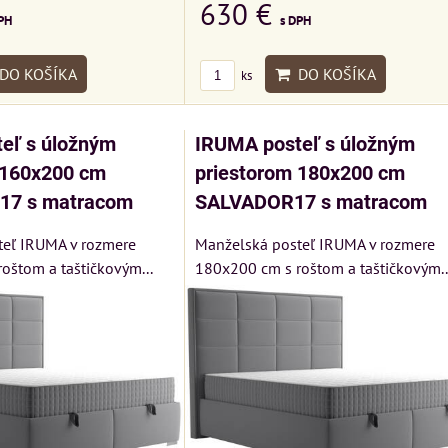
630 €
Matrac MIZAR od
SU
VÝSTAVNÉHO KUSU
PH
s DPH
talianskeho systému
Rinaldi Bed System
kej
Pre milovníkov klasickej
DO KOŠÍKA
DO KOŠÍKA
ks
ponúka...
elegancie kreslo LONDON
CHESTER.
eľ s úložným
IRUMA posteľ s úložným
699 €
399 €
s DPH
s DPH
 160x200 cm
priestorom 180x200 cm
17 s matracom
SALVADOR17 s matracom
DO KOŠÍKA
KA
DO KOŠÍKA
ks
ks
teľ IRUMA v rozmere
Manželská posteľ IRUMA v rozmere
oštom a taštičkovým...
180x200 cm s roštom a taštičkovým..