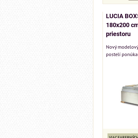
LUCIA BOX
180x200 cm
priestoru
Nový modelový
postelí ponúka
VIAC FAREBNÝC