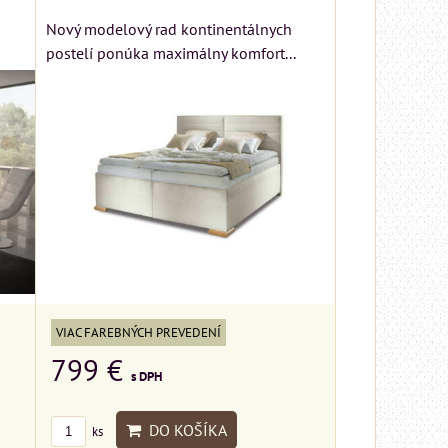
Nový modelový rad kontinentálnych
postelí ponúka maximálny komfort...
VIAC FAREBNÝCH PREVEDENÍ
799 €
s DPH
DO KOŠÍKA
ks