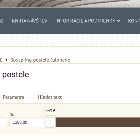
ÁS
KNIHA NÁVŠTEV
INFORMÁCIE A PODMIENKY
KONT
E
Boxspring postele čalúnené
 postele
Parametre
Hľadať text
445 €
Do: