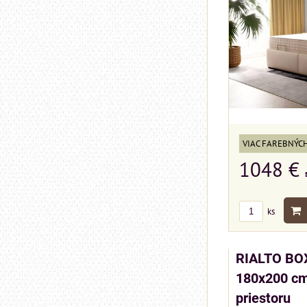
VIAC FAREBNÝC
1048 €
ks
RIALTO BO
180x200 cm
priestoru