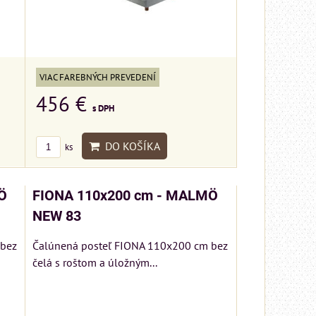
VIAC FAREBNÝCH PREVEDENÍ
456 €
s DPH
DO KOŠÍKA
ks
Ö
FIONA 110x200 cm - MALMÖ
NEW 83
 bez
Čalúnená posteľ FIONA 110x200 cm bez
čelá s roštom a úložným...