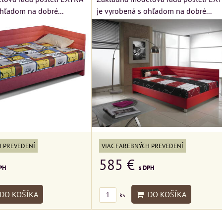
ohľadom na dobré...
je vyrobená s ohľadom na dobré...
H PREVEDENÍ
VIAC FAREBNÝCH PREVEDENÍ
585 €
PH
s DPH
DO KOŠÍKA
DO KOŠÍKA
ks