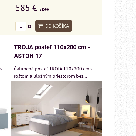
585 €
tem
s DPH
DO KOŠÍKA
ks
ŠÍKA
TROJA posteľ 110x200 cm -
ASTON 17
s
Čalúnená posteľ TROJA 110x200 cm s
roštom a úložným priestorom bez...