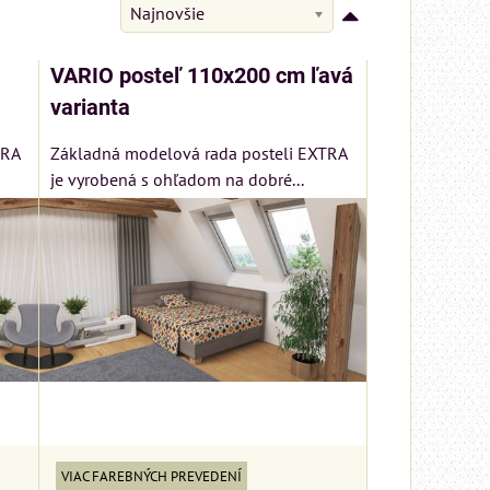
Najnovšie
VARIO posteľ 110x200 cm ľavá
varianta
TRA
Základná modelová rada posteli EXTRA
je vyrobená s ohľadom na dobré...
nský
0 cm
od
VIAC FAREBNÝCH PREVEDENÍ
tému