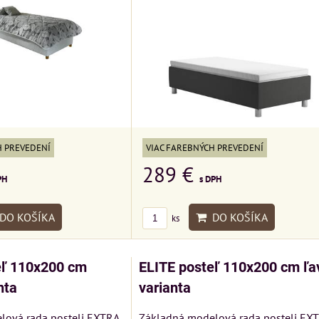
H PREVEDENÍ
VIAC FAREBNÝCH PREVEDENÍ
289 €
PH
s DPH
DO KOŠÍKA
DO KOŠÍKA
ks
eľ 110x200 cm
ELITE posteľ 110x200 cm ľa
nta
varianta
lová rada posteli EXTRA
Základná modelová rada posteli EX