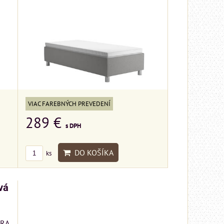
VIAC FAREBNÝCH PREVEDENÍ
289 €
s DPH
DO KOŠÍKA
ks
vá
TRA