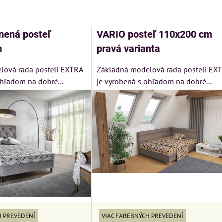
am
buľka
ená posteľ
VARIO posteľ 110x200 cm
m
pravá varianta
lová rada posteli EXTRA
Základná modelová rada posteli EX
ohľadom na dobré...
je vyrobená s ohľadom na dobré...
Xf6xwwJSZBzuPmlN9Fp3bbTLrTV34
MIZAR - talia
matrac 175x20
LONDON
Kreslo LONDON
R -
CHESTER -
Matrac MIZAR 
H PREVEDENÍ
VIAC FAREBNÝCH PREVEDENÍ
DAJ
VÝPREDAJ
talianskeho sys