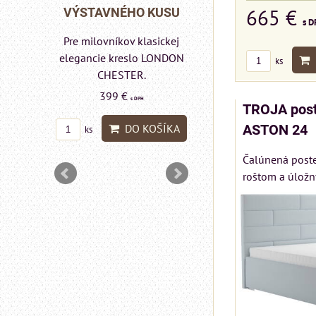
665 €
Rinaldi Bed System
NÉHO KUSU
VÝSTAVNÉH
s D
ponúka...
íkov klasickej
Pre milovníkov
699 €
s DPH
kreslo LONDON
elegancie k
ks
ESTER.
pohovka 
DO KOŠÍKA
ks
CHEST
9 €
s DPH
TROJA post
599 €
s
DO KOŠÍKA
ASTON 24
DO
ks
Čalúnená post
roštom a úložn