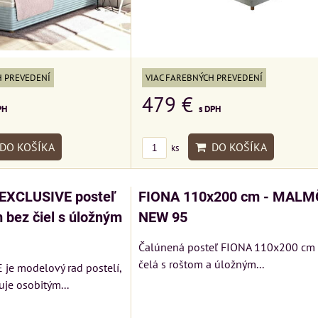
H PREVEDENÍ
VIAC FAREBNÝCH PREVEDENÍ
479 €
PH
s DPH
DO KOŠÍKA
DO KOŠÍKA
ks
EXCLUSIVE posteľ
FIONA 110x200 cm - MALM
 bez čiel s úložným
NEW 95
Čalúnená posteľ FIONA 110x200 cm
čelá s roštom a úložným...
je modelový rad postelí,
uje osobitým...