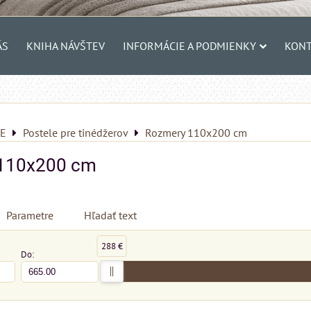
ÁS
KNIHA NÁVŠTEV
INFORMÁCIE A PODMIENKY
KONT
E
Postele pre tinédžerov
Rozmery 110x200 cm
110x200 cm
Parametre
Hľadať text
288 €
Do: