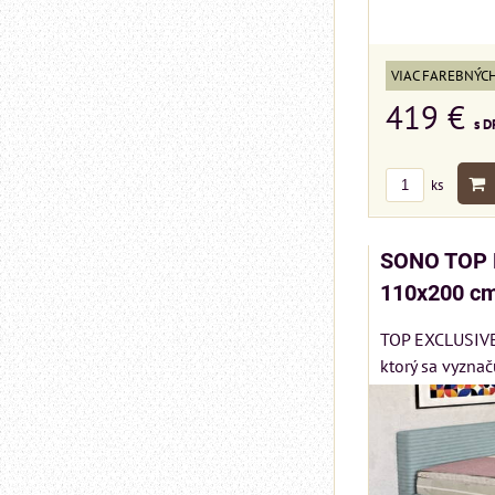
VIAC FAREBNÝC
419 €
s D
ks
SONO TOP 
110x200 cm
TOP EXCLUSIVE 
ktorý sa vyznač