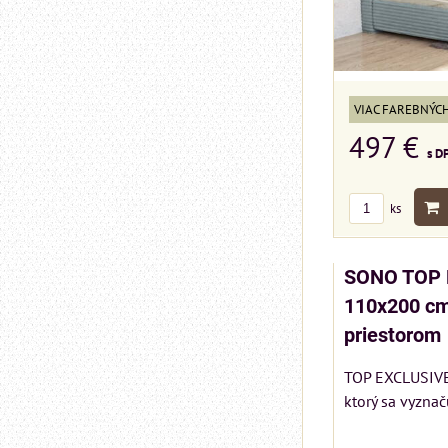
VIAC FAREBNÝC
497 €
s D
ks
SONO TOP 
110x200 cm
priestorom
TOP EXCLUSIVE 
ktorý sa vyznač