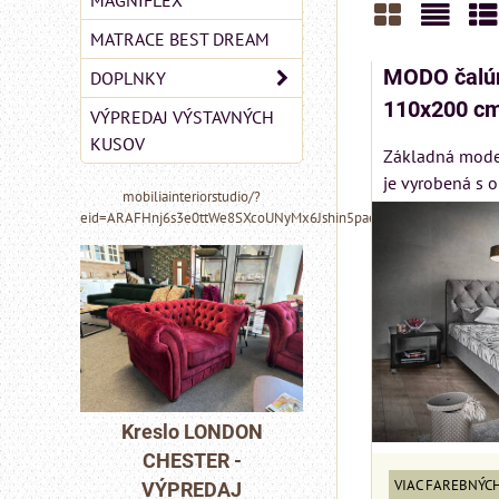
MAGNIFLEX
MATRACE BEST DREAM
Mriežka
Zozn
Ta
MODO čalún
DOPLNKY
110x200 c
VÝPREDAJ VÝSTAVNÝCH
KUSOV
Základná mode
je vyrobená s 
mobiliainteriorstudio/?
eid=ARAFHnj6s3e0ttWe8SXcoUNyMx6Jshin5paeoIhbe48iQHTkYZ6
MIZAR - talianský
matrac 175x200 cm
o LONDON
Pohovka 
STER -
CHESTE
Matrac MIZAR od
VIAC FAREBNÝC
REDAJ
VÝPRE
talianskeho systému