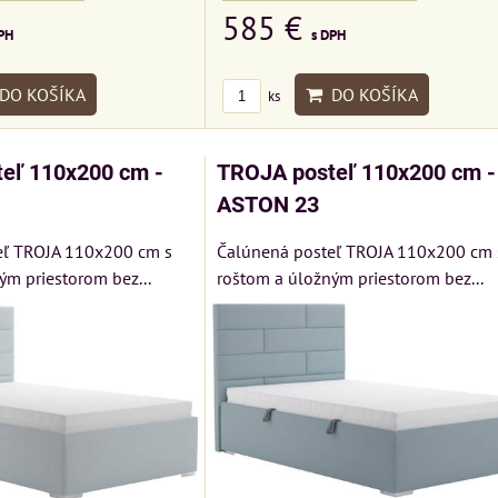
585 €
Rinaldi Bed Sys
O KUSU
VÝSTAVNÉHO KUSU
PH
s DPH
ponúka...
 klasickej
Pre milovníkov klasickej
699 €
s DPH
reslo a
elegancie kreslo LONDON
DO KOŠÍKA
DO KOŠÍKA
ks
LONDON
CHESTER.
DO KO
ks
ER.
399 €
s DPH
eľ 110x200 cm -
TROJA posteľ 110x200 cm -
 DPH
DO KOŠÍKA
ASTON 23
ks
 KOŠÍKA
eľ TROJA 110x200 cm s
Čalúnená posteľ TROJA 110x200 cm 
ým priestorom bez...
roštom a úložným priestorom bez...