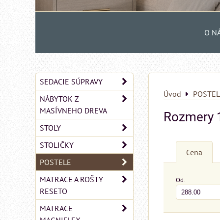
O N
SEDACIE SÚPRAVY
Úvod
POSTEL
NÁBYTOK Z
MASÍVNEHO DREVA
Rozmery 
STOLY
STOLIČKY
Cena
POSTELE
MATRACE A ROŠTY
Od:
RESETO
MATRACE