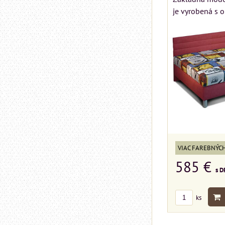
je vyrobená s 
VIAC FAREBNÝC
585 €
s D
ks