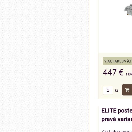
VIAC FAREBNÝC
447 €
s D
ks
ELITE post
pravá varia
Základná mode