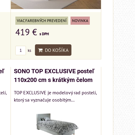
VIAC FAREBNÝCH PREVEDENÍ
NOVINKA
419 €
s DPH
DO KOŠÍKA
ks
eľ
SONO TOP EXCLUSIVE posteľ
110x200 cm s krátkým čelom
lí,
TOP EXCLUSIVE je modelový rad postelí,
ktorý sa vyznačuje osobitým...