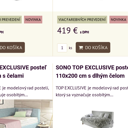
H PREVEDENÍ
NOVINKA
VIAC FAREBNÝCH PREVEDENÍ
NOVINKA
419 €
PH
s DPH
DO KOŠÍKA
DO KOŠÍKA
ks
EXCLUSIVE posteľ
SONO TOP EXCLUSIVE post
 s čelami
110x200 cm s dlhým čelom
je modelový rad postelí,
TOP EXCLUSIVE je modelový rad poste
uje osobitým...
ktorý sa vyznačuje osobitým...