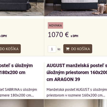
NOVINKA
1070 €
s DPH
s DPH
DO KOŠÍKA
DO KOŠÍKA
ks
steľ s úložným
AUGUST manželská posteľ 
 180x200 cm
úložným priestorom 160x20
cm ARAGON 39
teľ SABRINA s úložným
Manželská posteľ AUGUST s úložným
ozmere 180x200 cm...
priestorom v rozmere 160x200 cm...