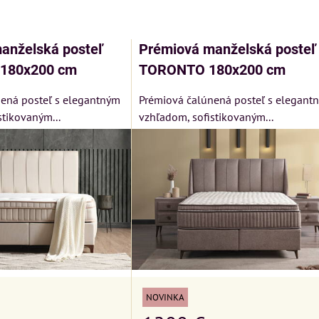
am
buľka
anželská posteľ
Prémiová manželská posteľ
180x200 cm
TORONTO 180x200 cm
ená posteľ s elegantným
Prémiová čalúnená posteľ s elegant
stikovaným...
vzhľadom, sofistikovaným...
Xf6xwwJSZBzuPmlN9Fp3bbTLrTV34
MIZAR - talianský
matrac 175x200 cm
N
Kreslo LONDON
CHESTER -
Matrac MIZAR od
NOVINKA
VÝPREDAJ
talianskeho systému