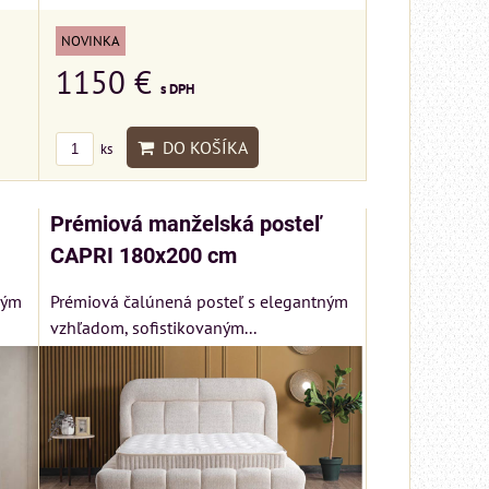
NOVINKA
1150 €
s DPH
DO KOŠÍKA
ks
Prémiová manželská posteľ
CAPRI 180x200 cm
ným
Prémiová čalúnená posteľ s elegantným
vzhľadom, sofistikovaným...