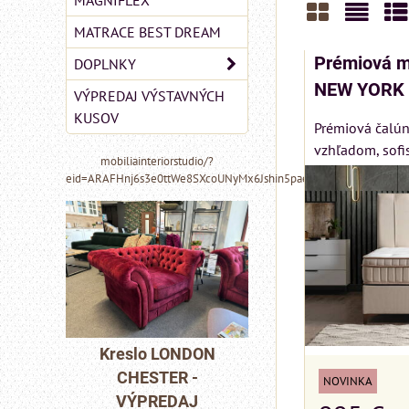
MAGNIFLEX
MATRACE BEST DREAM
Mriežka
Zozn
Ta
Prémiová m
DOPLNKY
NEW YORK 
VÝPREDAJ VÝSTAVNÝCH
KUSOV
Prémiová čalún
vzhľadom, sofi
mobiliainteriorstudio/?
eid=ARAFHnj6s3e0ttWe8SXcoUNyMx6Jshin5paeoIhbe48iQHTkYZ6
MIZAR - talianský
matrac 175x200 cm
DON
Pohovka LONDO
-
CHESTER -
Matrac MIZAR od
NOVINKA
J
VÝPREDAJ
talianskeho systému