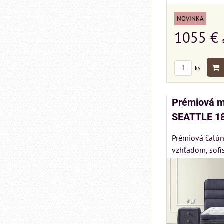
NOVINKA
1055 €
ks
Prémiová m
SEATTLE 1
Prémiová čalún
vzhľadom, sofi