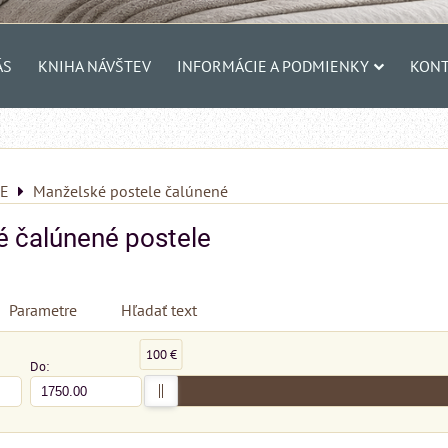
ÁS
KNIHA NÁVŠTEV
INFORMÁCIE A PODMIENKY
KONT
E
Manželské postele čalúnené
 čalúnené postele
Parametre
Hľadať text
100 €
Do: