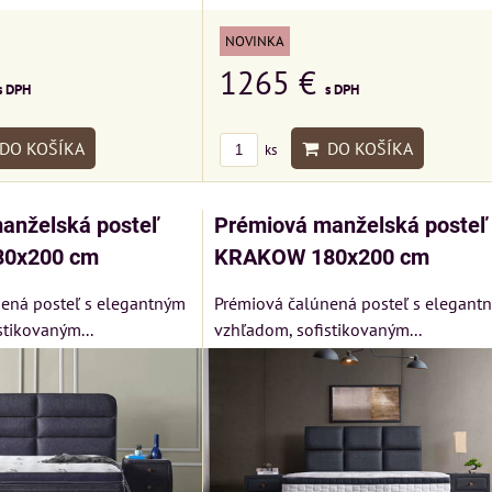
NOVINKA
1265 €
s DPH
s DPH
DO KOŠÍKA
DO KOŠÍKA
ks
anželská posteľ
Prémiová manželská posteľ
80x200 cm
KRAKOW 180x200 cm
ená posteľ s elegantným
Prémiová čalúnená posteľ s elegant
stikovaným...
vzhľadom, sofistikovaným...