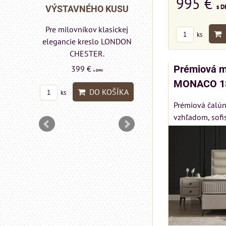
995 €
s D
Rinaldi Bed System
 KUSU
VÝSTAVNÉHO KU
ponúka...
asickej
Pre milovníkov klasic
ks
699 €
s DPH
 LONDON
elegancie kreslo a
pohovka LONDON
DO KOŠÍKA
ks
CHESTER.
Prémiová m
599 €
MONACO 1
s DPH
OŠÍKA
DO KOŠÍ
Prémiová čalún
ks
vzhľadom, sofi