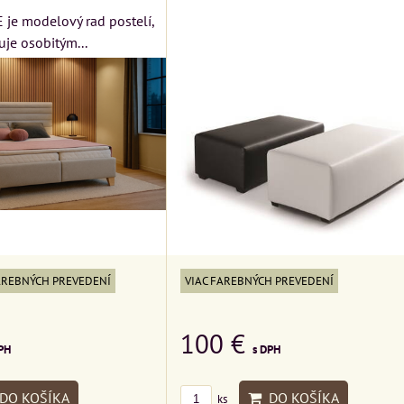
je modelový rad postelí,
uje osobitým...
AREBNÝCH PREVEDENÍ
VIAC FAREBNÝCH PREVEDENÍ
100 €
PH
s DPH
DO KOŠÍKA
DO KOŠÍKA
ks