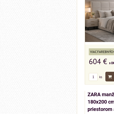
VIAC FAREBNÝC
604 €
s D
ks
ZARA manže
180x200 cm
priestorom