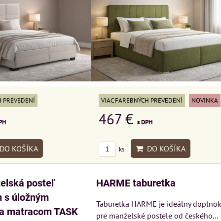
H PREVEDENÍ
VIAC FAREBNÝCH PREVEDENÍ
NOVINKA
467 €
PH
s DPH
DO KOŠÍKA
DO KOŠÍKA
ks
lská posteľ
HARME taburetka
 s úložným
Taburetka HARME je ideálny doplno
 a matracom TASK
pre manželské postele od českého...