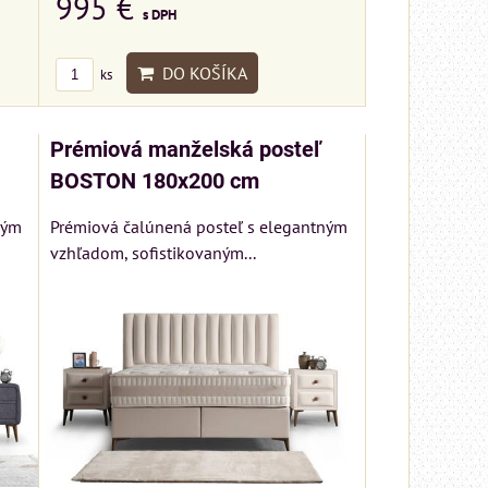
995 €
s DPH
DO KOŠÍKA
ks
Prémiová manželská posteľ
BOSTON 180x200 cm
ným
Prémiová čalúnená posteľ s elegantným
vzhľadom, sofistikovaným...