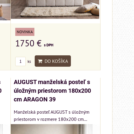
NOVINKA
1750 €
s DPH
DO KOŠÍKA
ks
s
AUGUST manželská posteľ s
0
úložným priestorom 180x200
cm ARAGON 39
Manželská posteľ AUGUST s úložným
priestorom v rozmere 180x200 cm...