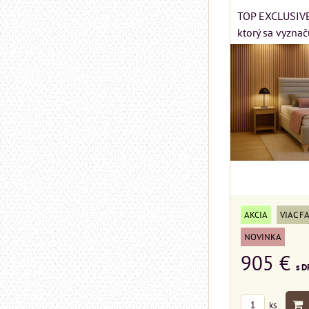
TOP EXCLUSIVE 
ktorý sa vyznač
AKCIA
VIAC F
NOVINKA
905 €
s D
ks