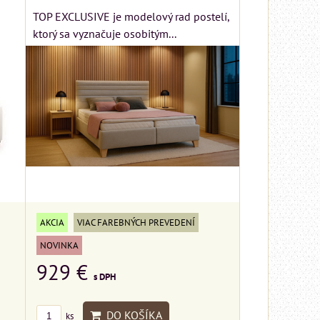
TOP EXCLUSIVE je modelový rad postelí,
ktorý sa vyznačuje osobitým...
AKCIA
VIAC FAREBNÝCH PREVEDENÍ
NOVINKA
929 €
s DPH
DO KOŠÍKA
ks