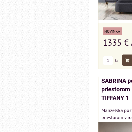
NOVINKA
1335 €
ks
SABRINA po
priestorom
TIFFANY 1
Manželská pos
priestorom v r