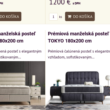
1200 €
PH
s DPH
Rinaldi Bed System
SU
VÝSTAVNÉHO KUSU
ponúka...
kej
Pre milovníkov klasickej
DO KOŠÍKA
DO KOŠÍKA
ks
699 €
s DPH
elegancie kreslo LONDON
CHESTER.
DO KOŠÍKA
ks
399 €
anželská posteľ
Prémiová manželská posteľ
s DPH
80x200 cm
TOKYO 180x200 cm
DO KOŠÍKA
ks
KA
ená posteľ s elegantným
Prémiová čalúnená posteľ s elegant
stikovaným...
vzhľadom, sofistikovaným...