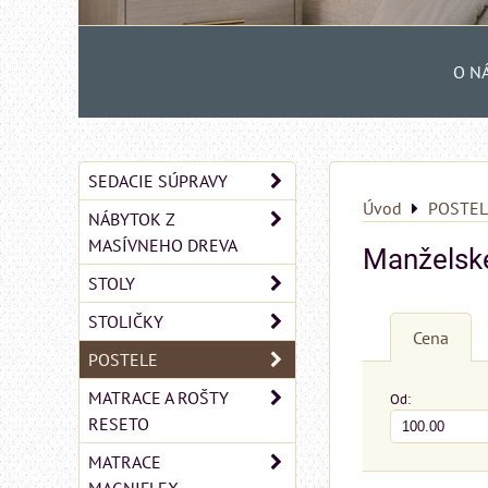
O N
SEDACIE SÚPRAVY
Úvod
POSTEL
NÁBYTOK Z
MASÍVNEHO DREVA
Manželské
STOLY
STOLIČKY
Cena
POSTELE
MATRACE A ROŠTY
Od:
RESETO
MATRACE