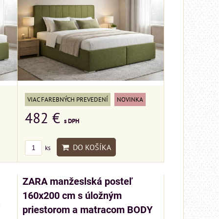
VIAC FAREBNÝCH PREVEDENÍ
NOVINKA
482 €
s DPH
DO KOŠÍKA
ks
ZARA manžeslská posteľ
160x200 cm s úložným
k
priestorom a matracom BODY