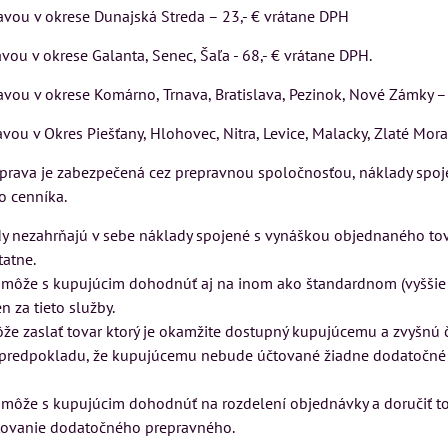
avou v okrese Dunajská Streda – 23,- € vrátane DPH
VÝSTAVNÉHO KUSU
VÝSTAVNÉHO KUSU
vou v okrese Galanta, Senec, Šaľa - 68,- € vrátane DPH.
Pre milovníkov klasickej
Pre milovníkov klasickej
elegancie kreslo a
elegancie kreslo LONDON
avou v okrese Komárno, Trnava, Bratislava, Pezinok, Nové Zámky –
pohovka LONDON
CHESTER.
KA
CHESTER.
vou v Okres Piešťany, Hlohovec, Nitra, Levice, Malacky, Zlaté Mora
399 €
s DPH
599 €
s DPH
eprava je zabezpečená cez prepravnou spoločnosťou, náklady spoj
DO KOŠÍKA
ks
o cenníka.
DO KOŠÍKA
ks
 nezahrňajú v sebe náklady spojené s vynáškou objednaného tova
atne.
a môže s kupujúcim dohodnúť aj na inom ako štandardnom (vyššie
n za tieto služby.
ôže zaslať tovar ktorý je okamžite dostupný kupujúcemu a zvyšnú
a predpokladu, že kupujúcemu nebude účtované žiadne dodatočné 
a môže s kupujúcim dohodnúť na rozdelení objednávky a doručiť to
tovanie dodatočného prepravného.