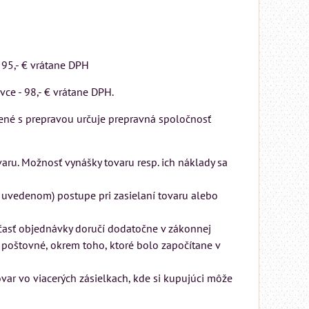
Rinaldi Bed System
ponúka...
699 €
s DPH
 95,- € vrátane DPH
DO KOŠÍKA
ks
vce - 98,- € vrátane DPH.
ené s prepravou určuje prepravná spoločnosť
ru. Možnosť vynášky tovaru resp. ich náklady sa
 uvedenom) postupe pri zasielaní tovaru alebo
 časť objednávky doručí dodatočne v zákonnej
poštovné, okrem toho, ktoré bolo započítane v
var vo viacerých zásielkach, kde si kupujúci môže