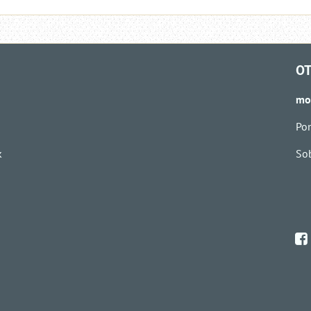
OT
mo
Pon
k
Sob