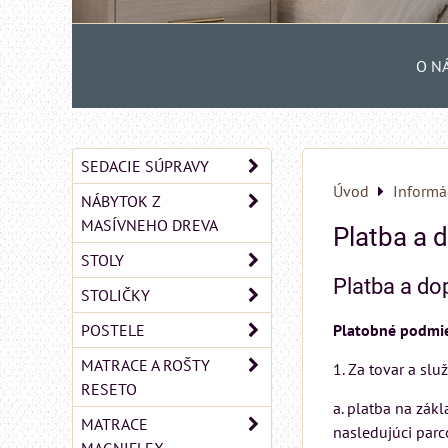
O N
SEDACIE SÚPRAVY
Úvod
Informá
NÁBYTOK Z
MASÍVNEHO DREVA
Platba a 
STOLY
Platba a do
STOLIČKY
POSTELE
Platobné podmi
MATRACE A ROŠTY
1. Za tovar a sl
RESETO
a. platba na zák
MATRACE
nasledujúci parc