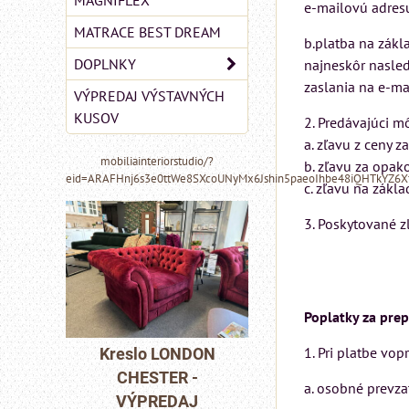
MAGNIFLEX
e-mailovú adres
MATRACE BEST DREAM
b.platba na zákl
DOPLNKY
najneskôr nasled
zaslania na e-ma
VÝPREDAJ VÝSTAVNÝCH
KUSOV
2. Predávajúci m
a. zľavu z ceny z
mobiliainteriorstudio/?
b. zľavu za opak
eid=ARAFHnj6s3e0ttWe8SXcoUNyMx6Jshin5paeoIhbe48iQHTkYZ6
c. zľavu na zák
3. Poskytované z
Poplatky za prep
MIZAR - taliansk
matrac 175x200 
1. Pri platbe vo
NDON
Kreslo LONDON
-
CHESTER -
Matrac MIZAR od
a. osobné prevza
J
VÝPREDAJ
talianskeho systém