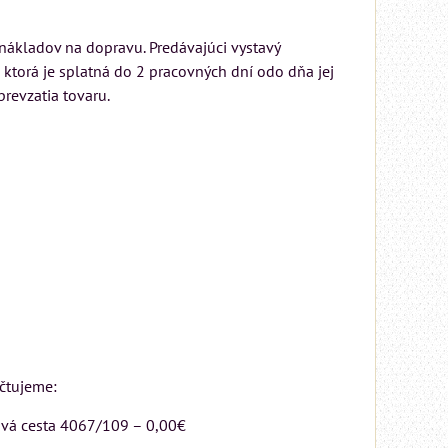
 nákladov na dopravu. Predávajúci vystavý
 ktorá je splatná do 2 pracovných dní odo dňa jej
revzatia tovaru.
MIZAR - talianský
matrac 175x200 cm
účtujeme:
Matrac MIZAR od
árová cesta 4067/109 – 0,00€
talianskeho systému