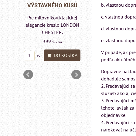
b. vlastnou dopr
Rinaldi Bed System
 KUSU
VÝSTAVNÉHO KUSU
ponúka...
c. vlastnou dopra
asickej
Pre milovníkov klasickej
699 €
s DPH
lo a
elegancie kreslo LONDON
d. vlastnou dopr
DON
CHESTER.
DO KOŠÍ
ks
e. vlastnou dopra
399 €
s DPH
V prípade, ak pr
DO KOŠÍKA
ks
podľa aktuálnéh
OŠÍKA
Dopravné náklady
dohaduje samost
2. Predávajúci s
služieb ako aj cie
3. Predávajúci m
lehote, avšak z
objednávke.
4. Predávajúci s
nárokovať na úč