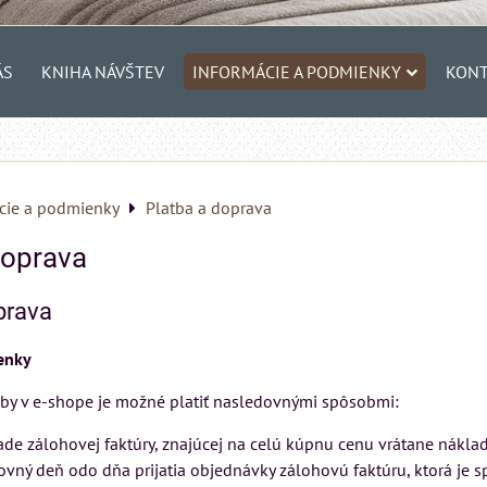
ÁS
KNIHA NÁVŠTEV
INFORMÁCIE A PODMIENKY
KONT
cie a podmienky
Platba a doprava
doprava
prava
enky
užby v e-shope je možné platiť nasledovnými spôsobmi:
lade zálohovej faktúry, znajúcej na celú kúpnu cenu vrátane nákla
ovný deň odo dňa prijatia objednávky zálohovú faktúru, ktorá je s