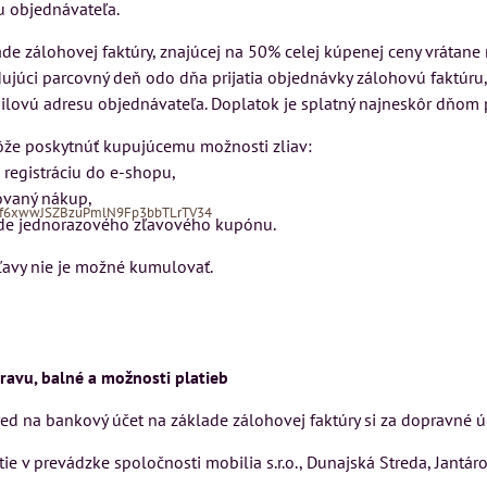
u objednávateľa.
ade zálohovej faktúry, znajúcej na 50% celej kúpenej ceny vrátane
ujúci parcovný deň odo dňa prijatia objednávky zálohovú faktúru,
ilovú adresu objednávateľa. Doplatok je splatný najneskôr dňom p
ôže poskytnúť kupujúcemu možnosti zliav:
a registráciu do e-shopu,
ovaný nákup,
Xf6xwwJSZBzuPmlN9Fp3bbTLrTV34
lade jednorazového zľavového kupónu.
ľavy nie je možné kumulovať.
ravu, balné a možnosti platieb
ý
cm
pred na bankový účet na základe zálohovej faktúry si za dopravné 
Pohovka LONDON
Kreslo LONDON
CHESTER -
CHESTER -
tie v prevádzke spoločnosti mobilia s.r.o., Dunajská Streda, Jant
VÝPREDAJ
VÝPREDAJ
u