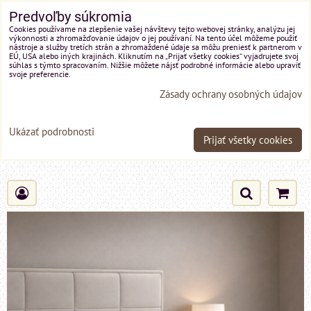
Predvoľby súkromia
Cookies používame na zlepšenie vašej návštevy tejto webovej stránky, analýzu jej
výkonnosti a zhromažďovanie údajov o jej používaní. Na tento účel môžeme použiť
nástroje a služby tretích strán a zhromaždené údaje sa môžu preniesť k partnerom v
EÚ, USA alebo iných krajinách. Kliknutím na „Prijať všetky cookies“ vyjadrujete svoj
súhlas s týmto spracovaním. Nižšie môžete nájsť podrobné informácie alebo upraviť
svoje preferencie.
Zásady ochrany osobných údajov
Ukázať podrobnosti
Prijať všetky cookies