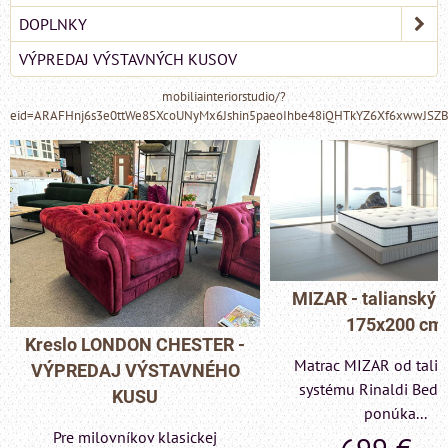
DOPLNKY
VÝPREDAJ VÝSTAVNÝCH KUSOV
mobiliainteriorstudio/?
eid=ARAFHnj6s3e0ttWe8SXcoUNyMx6Jshin5paeoIhbe48iQHTkYZ6Xf6xwwJSZ
MIZAR - talianský 
175x200 cm
Kreslo LONDON CHESTER -
Matrac MIZAR od tali
VÝPREDAJ VÝSTAVNÉHO
systému Rinaldi Bed 
KUSU
ponúka...
Pre milovníkov klasickej