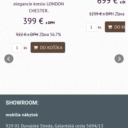
699 €
s DP
elegancie kreslo LONDON
CHESTER.
1239 €
s DPH
Zľava 
399 €
s DPH
DO KO
ks
922 €
s DPH
Zľava 56.7%
DO KOŠÍKA
ks
SHOWROOM:
mobilia nábytok
929 01 Dunajská Streda, Galantská cesta 5694/13