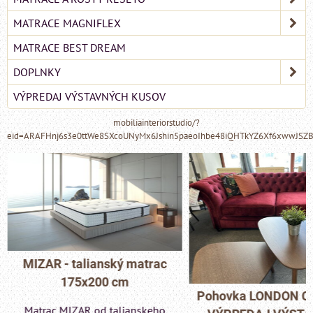
MATRACE MAGNIFLEX
MATRACE BEST DREAM
DOPLNKY
VÝPREDAJ VÝSTAVNÝCH KUSOV
mobiliainteriorstudio/?
eid=ARAFHnj6s3e0ttWe8SXcoUNyMx6Jshin5paeoIhbe48iQHTkYZ6Xf6xwwJSZ
MIZAR - talianský matrac
175x200 cm
Pohovka LONDON C
Matrac MIZAR od talianskeho