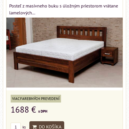
Posteľ z masívneho buku s úložným priestorom vrátane
lamelových...
VIAC FAREBNÝCH PREVEDENÍ
1688 €
s DPH
DO KOŠÍKA
ks