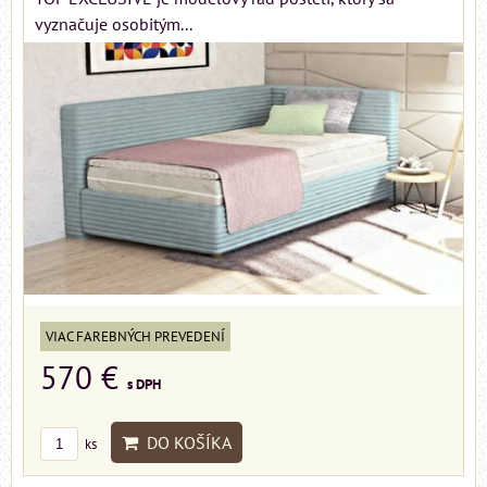
vyznačuje osobitým...
VIAC FAREBNÝCH PREVEDENÍ
570 €
s DPH
DO KOŠÍKA
ks