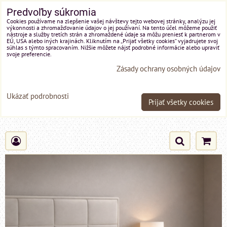
Predvoľby súkromia
Cookies používame na zlepšenie vašej návštevy tejto webovej stránky, analýzu jej
výkonnosti a zhromažďovanie údajov o jej používaní. Na tento účel môžeme použiť
nástroje a služby tretích strán a zhromaždené údaje sa môžu preniesť k partnerom v
EÚ, USA alebo iných krajinách. Kliknutím na „Prijať všetky cookies“ vyjadrujete svoj
súhlas s týmto spracovaním. Nižšie môžete nájsť podrobné informácie alebo upraviť
svoje preferencie.
Zásady ochrany osobných údajov
Ukázať podrobnosti
Prijať všetky cookies