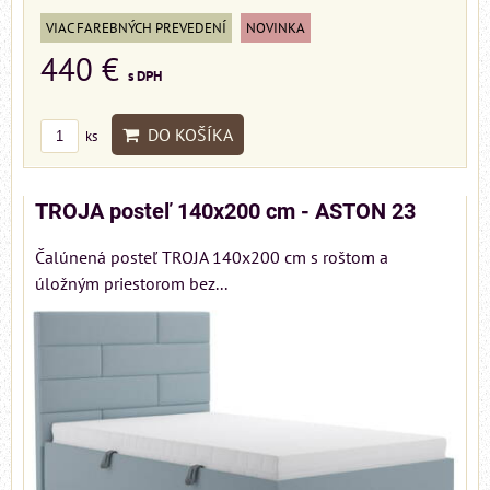
VIAC FAREBNÝCH PREVEDENÍ
NOVINKA
440 €
s DPH
DO KOŠÍKA
ks
TROJA posteľ 140x200 cm - ASTON 23
Čalúnená posteľ TROJA 140x200 cm s roštom a
úložným priestorom bez...