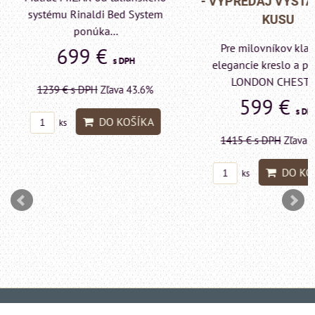
- VÝPREDAJ VÝST
systému Rinaldi Bed System
KUSU
ponúka...
Pre milovníkov klas
699 €
s DPH
elegancie kreslo a p
LONDON CHESTE
1239 €
s DPH
Zľava 43.6%
599 €
s DP
DO KOŠÍKA
ks
1415 €
s DPH
Zľava 
DO KO
ks
SHOWROOM: