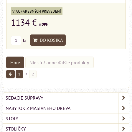
VIAC FAREBNÝCH PREVEDENÍ
1134 €
s DPH
DO KOŠÍKA
ks
Hore
Nie sú žiadne ďalšie produkty.
1
2
SEDACIE SÚPRAVY
NÁBYTOK Z MASÍVNEHO DREVA
STOLY
STOLIČKY