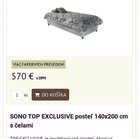
VIAC FAREBNÝCH PREVEDENÍ
570 €
s DPH
DO KOŠÍKA
ks
SONO TOP EXCLUSIVE posteľ 140x200 cm
s čelami
TOP EXCLUSIVE je modelový rad postelí, ktorý sa