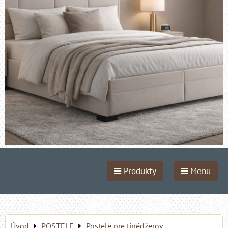
Produkty
Menu
Úvod
POSTELE
Postele pre tinédžerov