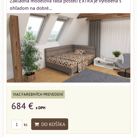
Základná modelová rada posteli EXTRA je vyrobená s
ohľadom na dobré...
VIAC FAREBNÝCH PREVEDENÍ
684 €
s DPH
DO KOŠÍKA
ks