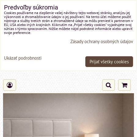
Predvoľby súkromia
Cookies používame na zlepšenie vašej návštevy tejto webovej stránky, analýzu jej
výkonnosti a zhromažďovanie údajov o jej používaní. Na tento účel môžeme použiť
nástroje a služby tretích strán a zhromaždené údaje sa môžu preniesť k partnerom v
EÚ, USA alebo iných krajinách. Kliknutím na „Prijať všetky cookies“ vyjadrujete svoj
súhlas s týmto spracovaním. Nižšie môžete nájsť podrobné informácie alebo upraviť
svoje preferencie.
Zásady ochrany osobných údajov
Ukázať podrobnosti
Prijať všetky cookies