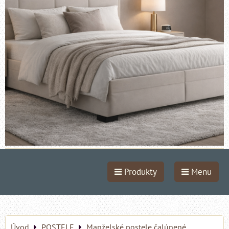
Produkty
Menu
Úvod
POSTELE
Manželské postele čalúnené