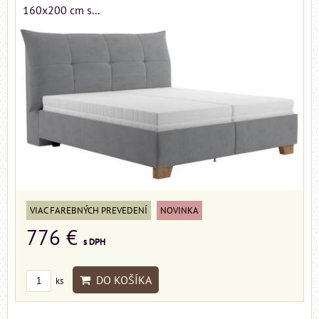
160x200 cm s...
VIAC FAREBNÝCH PREVEDENÍ
NOVINKA
776 €
s DPH
DO KOŠÍKA
ks