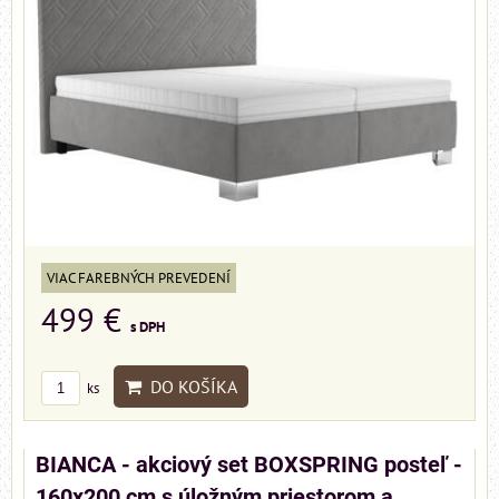
VIAC FAREBNÝCH PREVEDENÍ
499 €
s DPH
DO KOŠÍKA
ks
BIANCA - akciový set BOXSPRING posteľ -
160x200 cm s úložným priestorom a