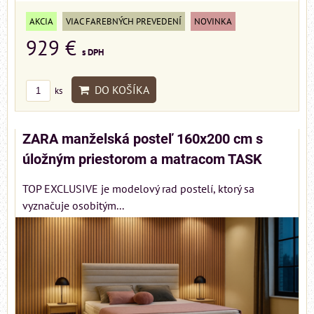
AKCIA
VIAC FAREBNÝCH PREVEDENÍ
NOVINKA
929 €
s DPH
DO KOŠÍKA
ks
ZARA manželská posteľ 160x200 cm s
úložným priestorom a matracom TASK
TOP EXCLUSIVE je modelový rad postelí, ktorý sa
vyznačuje osobitým...