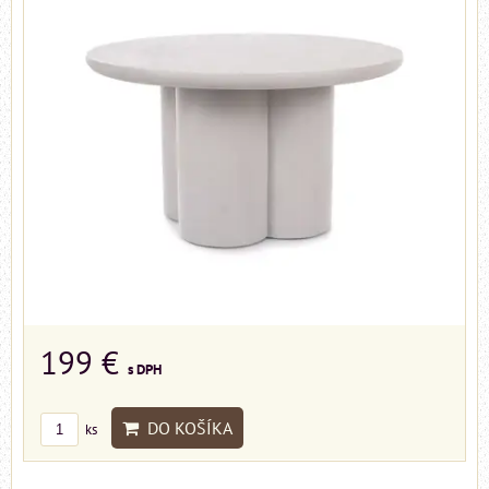
199 €
s DPH
DO KOŠÍKA
ks