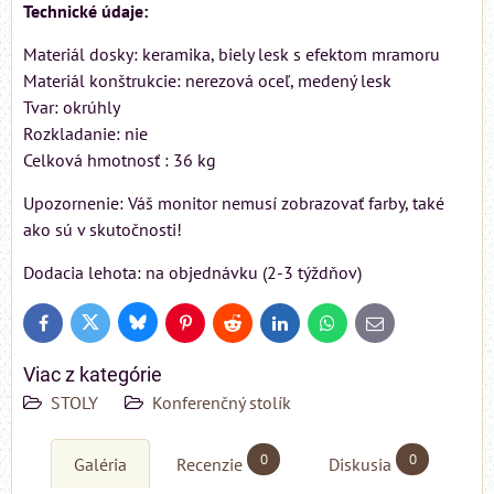
Technické údaje:
Materiál dosky: keramika, biely lesk s efektom mramoru
Materiál konštrukcie: nerezová oceľ, medený lesk
Tvar: okrúhly
Rozkladanie: nie
Celková hmotnosť : 36 kg
Upozornenie: Váš monitor nemusí zobrazovať farby, také
ako sú v skutočnosti!
Dodacia lehota: na objednávku (2-3 týždňov)
Bluesky
Twitter
Facebook
Pinterest
Reddit
LinkedIn
WhatsApp
E-
mail
Viac z kategórie
STOLY
Konferenčný stolík
0
0
Galéria
Recenzie
Diskusia