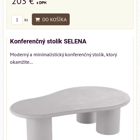
203 €
s DPH
DO KOŠÍKA
ks
Konferenčný stolík SELENA
Moderný a minimalistický konferenčný stolík, ktorý
okamžite...