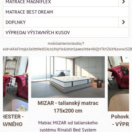
MATRACE MAGNIFLEX
MATRACE BEST DREAM
DOPLNKY
VÝPREDAJ VÝSTAVNÝCH KUSOV
mobiliainteriorstudio/?
eid=ARAFHnj6s3e0ttWe8SXcoUNyMx6Jshin5paeoIhbe48iQHTkYZ6Xf6xwwJSZ
MIZAR - talianský matrac
175x200 cm
Pohovka LONDON C
Matrac MIZAR od talianskeho
- VÝPREDAJ VÝST
systému Rinaldi Bed System
KUSU