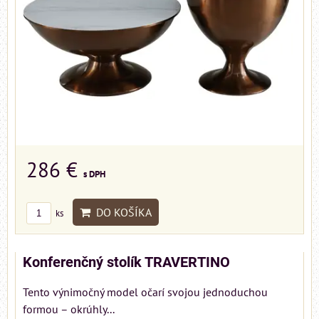
286 €
s DPH
DO KOŠÍKA
ks
Konferenčný stolík TRAVERTINO
Tento výnimočný model očarí svojou jednoduchou
formou – okrúhly...