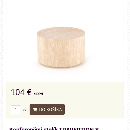
104 €
s DPH
DO KOŠÍKA
ks
Konferenčný stolík TRAVERTION S