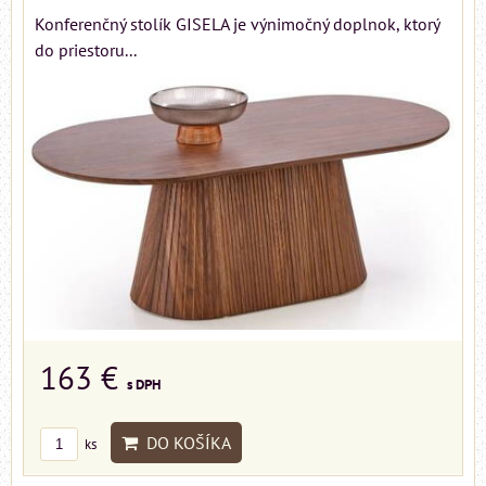
Konferenčný stolík GISELA je výnimočný doplnok, ktorý
do priestoru...
163 €
s DPH
DO KOŠÍKA
ks