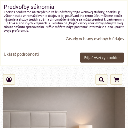
Predvoľby súkromia
Cookies používame na zlepšenie vašej návštevy tejto webovej stránky, analýzu jej
výkonnosti a zhromažďovanie údajov o jej používaní. Na tento účel môžeme použiť
nástroje a služby tretích strán a zhromaždené údaje sa môžu preniesť k partnerom v
EÚ, USA alebo iných krajinách. Kliknutím na „Prijať všetky cookies“ vyjadrujete svoj
súhlas s týmto spracovaním. Nižšie môžete nájsť podrobné informácie alebo upraviť
svoje preferencie.
Zásady ochrany osobných údajov
Ukázať podrobnosti
Prijať všetky cookies