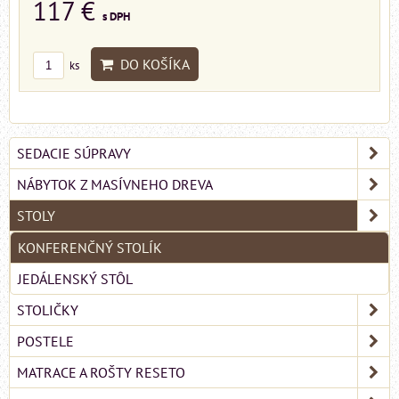
117 €
s DPH
DO KOŠÍKA
ks
SEDACIE SÚPRAVY
NÁBYTOK Z MASÍVNEHO DREVA
STOLY
KONFERENČNÝ STOLÍK
JEDÁLENSKÝ STÔL
STOLIČKY
POSTELE
MATRACE A ROŠTY RESETO