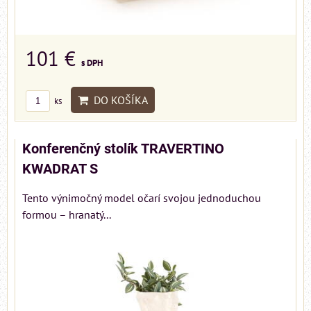
101 €
s DPH
DO KOŠÍKA
ks
Konferenčný stolík TRAVERTINO
KWADRAT S
Tento výnimočný model očarí svojou jednoduchou
formou – hranatý...