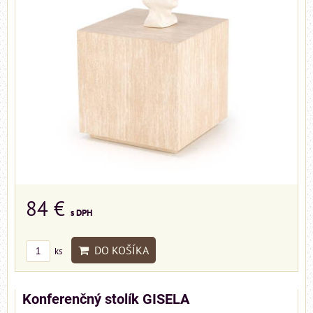
84 €
s DPH
DO KOŠÍKA
ks
Konferenčný stolík GISELA