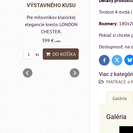
Detaily produktu
Rinaldi Bed System
 KUSU
VÝSTAVNÉHO K
Tvrdost 4-tvrdá 
ponúka...
lasickej
Pre milovníkov klasi
699 €
Rozmery
: 180x2
s DPH
o LONDON
elegancie kreslo 
.
pohovka LONDO
DO KOŠÍKA
Pokiaľ si chcete
ks
CHESTER.
H
Dostupnosť: na o
599 €
s DPH
KOŠÍKA
DO KOŠ
Bl
Twitter
Facebook
ks
Viac z kategór
MATRACE a 
Galéria
Galéria