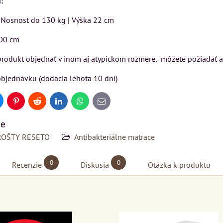
:
Rinaldi Bed System
USU
VÝSTAVNÉHO KUSU
| Nosnost do 130 kg | Výška 22 cm
ponúka...
ckej
Pre milovníkov klasickej
699 €
00 cm
s DPH
a
elegancie kreslo LONDON
N
CHESTER.
DO KOŠÍKA
 produkt objednať v inom aj atypickom rozmere, môžete požiadať 
ks
399 €
s DPH
bjednávku (dodacia lehota 10 dní)
DO KOŠÍKA
ks
ÍKA
uesky
Pinterest
Reddit
LinkedIn
WhatsApp
E-
mail
ie
ROŠTY RESETO
Antibakteriálne matrace
0
0
Recenzie
Diskusia
Otázka k produktu