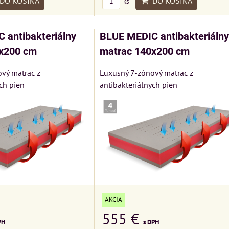
DO KOŠÍKA
DO KOŠÍKA
ks
 antibakteriálny
BLUE MEDIC antibakteriálny
x200 cm
matrac 140x200 cm
vý matrac z
Luxusný 7-zónový matrac z
ch pien
antibakteriálnych pien
AKCIA
555 €
PH
s DPH