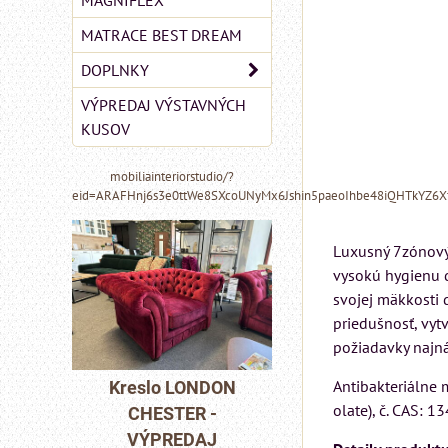
MAGNIFLEX
MATRACE BEST DREAM
DOPLNKY
VÝPREDAJ VÝSTAVNÝCH
KUSOV
mobiliainteriorstudio/?
eid=ARAFHnj6s3e0ttWe8SXcoUNyMx6Jshin5paeoIhbe48iQHTkYZ6
Luxusný 7zónový
vysokú hygienu 
svojej mäkkosti 
priedušnosť, vyt
požiadavky najná
MIZAR - talianský
matrac 175x200 cm
Antibakteriálne 
NDON
Pohovka LOND
olate), č. CAS: 1
 -
CHESTER -
Matrac MIZAR od
AJ
VÝPREDAJ
talianskeho systému