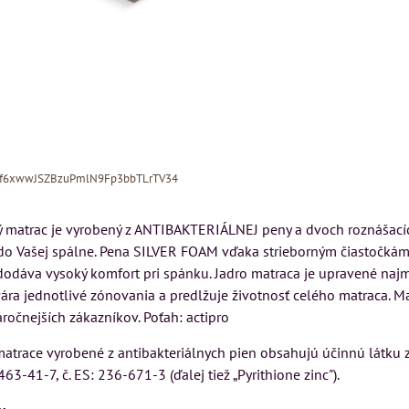
Xf6xwwJSZBzuPmlN9Fp3bbTLrTV34
 matrac je vyrobený z ANTIBAKTERIÁLNEJ peny a dvoch roznášacích
do Vašej spálne. Pena SILVER FOAM vďaka strieborným čiastočkám
dodáva vysoký komfort pri spánku. Jadro matraca je upravené na
vára jednotlivé zónovania a predlžuje životnosť celého matraca. M
ročnejších zákazníkov. Poťah: actipro
MIZAR - talianský
matrac 175x200 cm
matrace vyrobené z antibakteriálnych pien obsahujú účinnú látku z
ON
Kreslo LONDON
3463-41-7, č. ES: 236-671-3 (ďalej tiež „Pyrithione zinc").
CHESTER -
Matrac MIZAR od
VÝPREDAJ
talianskeho systému