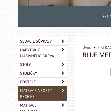
O N
SEDACIE SÚPRAVY
Úvod
MATRAC
NÁBYTOK Z
BLUE MEDI
MASÍVNEHO DREVA
STOLY
STOLIČKY
POSTELE
MATRACE A ROŠTY
RESETO
MATRACE