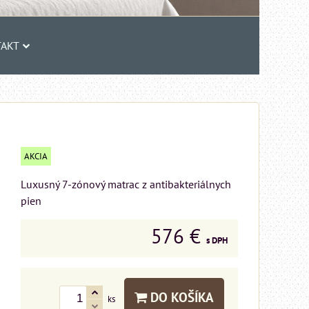
AKT
AKCIA
Luxusný 7-zónový matrac z antibakteriálnych
pien
576 €
s DPH
DO KOŠÍKA
ks