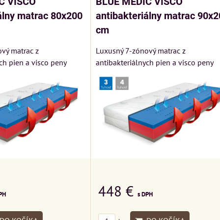
C VISCO
BLUE MEDIC VISCO
álny matrac 80x200
antibakteriálny matrac 90x2
cm
vý matrac z
Luxusný 7-zónový matrac z
ch pien a visco peny
antibakteriálnych pien a visco peny
448 €
PH
s DPH