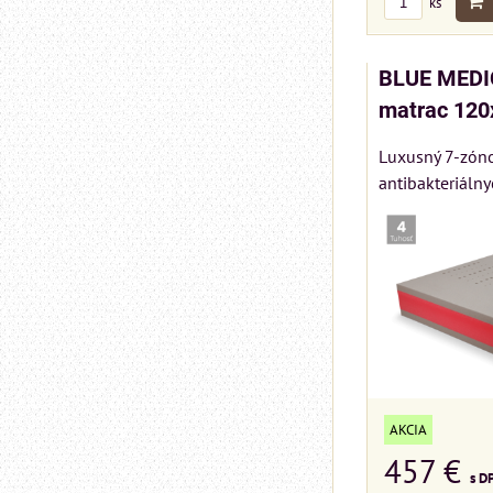
ks
BLUE MEDIC
matrac 120
Luxusný 7-zóno
antibakteriálny
AKCIA
457 €
s D