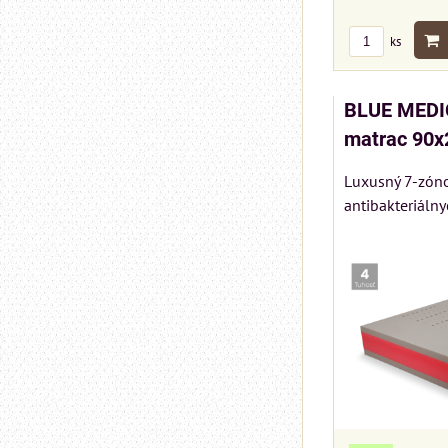
ks
BLUE MEDIC
matrac 90x
Luxusný 7-zóno
antibakteriálny