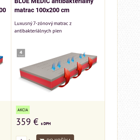
BLUE MEDIC antibakteriálny
00
matrac 100x200 cm
Luxusný 7-zónový matrac z
antibakteriálnych pien
AKCIA
359 €
s DPH