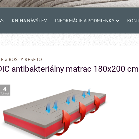
ÁS
KNIHA NÁVŠTEV
INFORMÁCIE A PODMIENKY
KONT
E a ROŠTY RESETO
C antibakteriálny matrac 180x200 cm