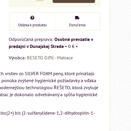
Otázka k produktu
Doručenia
Osobné prevzatie v
predajni v Dunajskej Strede
•
0 €
•
Výrobca:
RESETO D.P.V. - Matrace
 vrstiev zo SILVER FOAM peny, ktoré prinášajú
 ponúka zvýšené hygienické požiadavky a vďaka
jmodernejšiou technológiou ŘEŠETO, ktorá zvyšuje
atrac je dokonalo odvetrávaný a spĺňa hygienické
inc(2+) bis (2-sulfanylidene-1,2-dihydropirin-1-