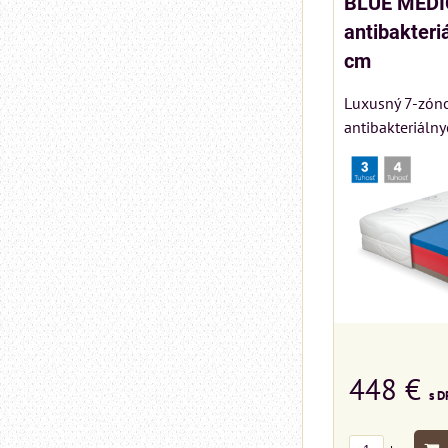
BLUE MEDI
antibakteri
cm
Luxusný 7-zóno
antibakteriálny
448 €
s D