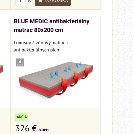
DO KOŠÍKA
ks
BLUE MEDIC antibakteriálny
matrac 80x200 cm
Luxusný 7-zónový matrac z
antibakteriálnych pien
AKCIA
326 €
s DPH