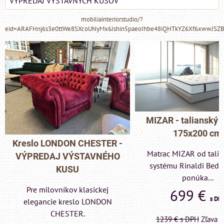
VÝPREDAJ VÝSTAVNÝCH KUSOV
mobiliainteriorstudio/?
eid=ARAFHnj6s3e0ttWe8SXcoUNyMx6Jshin5paeoIhbe48iQHTkYZ6Xf6xwwJSZ
MIZAR - talianský matrac
175x200 cm
Pohovka LONDON C
Matrac MIZAR od talianskeho
- VÝPREDAJ VÝST
systému Rinaldi Bed System
KUSU
ponúka...
Pre milovníkov klas
699 €
s DPH
elegancie kreslo a p
LONDON CHESTE
1239 €
s DPH
Zľava 43.6%