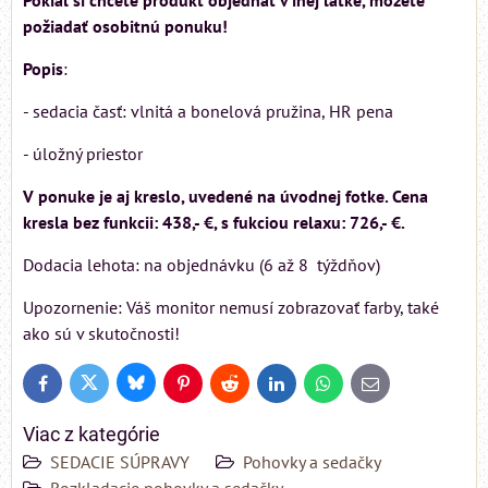
Pokiaľ si chcete produkt objednať v inej látke, môžete
požiadať osobitnú ponuku!
Popis
:
- sedacia časť: vlnitá a bonelová pružina, HR pena
- úložný priestor
V ponuke je aj kreslo, uvedené na úvodnej fotke. Cena
kresla bez funkcii: 438,- €, s fukciou relaxu: 726,- €.
Dodacia lehota: na objednávku (6 až 8 týždňov)
Upozornenie: Váš monitor nemusí zobrazovať farby, také
ako sú v skutočnosti!
Bluesky
Twitter
Facebook
Pinterest
Reddit
LinkedIn
WhatsApp
E-
mail
Viac z kategórie
SEDACIE SÚPRAVY
Pohovky a sedačky