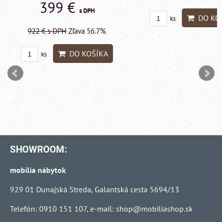
599 €
s DP
DO KOŠÍKA
ks
1415 €
s DPH
Zľava 
DO KO
ks
SHOWROOM:
mobilia nábytok
929 01 Dunajská Streda, Galantská cesta 5694/13
Telefón: 0910 151 107, e-mail:
shop@mobiliashop.sk