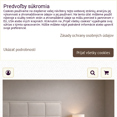
Predvoľby súkromia
Cookies používame na zlepšenie vašej návštevy tejto webovej stránky, analýzu jej
výkonnosti a zhromažďovanie údajov o jej používaní. Na tento účel môžeme použiť
nástroje a služby tretích strán a zhromaždené údaje sa môžu preniesť k partnerom v
EÚ, USA alebo iných krajinách. Kliknutím na „Prijať všetky cookies“ vyjadrujete svoj
súhlas s týmto spracovaním. Nižšie môžete nájsť podrobné informácie alebo upraviť
svoje preferencie.
Zásady ochrany osobných údajov
Ukázať podrobnosti
Prijať všetky cookies