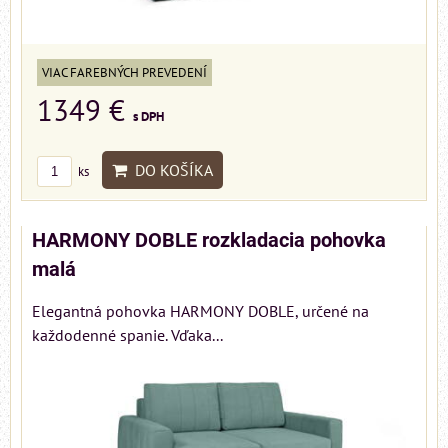
VIAC FAREBNÝCH PREVEDENÍ
1349 €
s DPH
DO KOŠÍKA
ks
HARMONY DOBLE rozkladacia pohovka
malá
Elegantná pohovka HARMONY DOBLE, určené na
každodenné spanie. Vďaka...