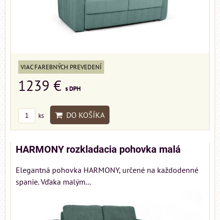
VIAC FAREBNÝCH PREVEDENÍ
1239 €
s DPH
DO KOŠÍKA
ks
HARMONY rozkladacia pohovka malá
Elegantná pohovka HARMONY, určené na každodenné
spanie. Vďaka malým...