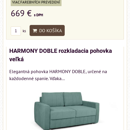
VIAC FAREBNÝCH PREVEDENÍ
669 €
s DPH
DO KOŠÍKA
ks
HARMONY DOBLE rozkladacia pohovka
veľká
Elegantná pohovka HARMONY DOBLE, určené na
každodenné spanie. Vďaka...