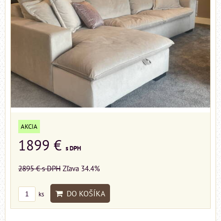
AKCIA
1899 €
s DPH
2895 €
s DPH
Zľava 34.4%
DO KOŠÍKA
ks