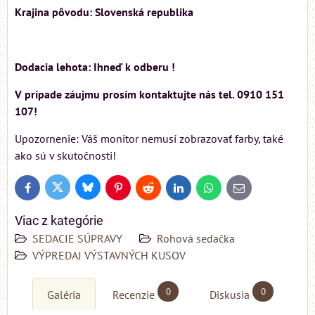
Krajina pôvodu: Slovenská republika
Dodacia lehota: Ihneď k odberu !
V prípade záujmu prosím kontaktujte nás tel. 0910 151
107!
Upozornenie: Váš monitor nemusí zobrazovať farby, také
ako sú v skutočnosti!
Bluesky
Twitter
Facebook
Pinterest
Reddit
LinkedIn
WhatsApp
E-
mail
Viac z kategórie
SEDACIE SÚPRAVY
Rohová sedačka
VÝPREDAJ VÝSTAVNÝCH KUSOV
0
0
Galéria
Recenzie
Diskusia