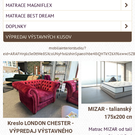
MATRACE MAGNIFLEX
MATRACE BEST DREAM
DOPLNKY
VÝPREDAJ VÝSTAVNÝCH KUSOV
mobiliainteriorstudio/?
eid=ARAFHnj6s3e0ttWe8SXcoUNyMx6Jshin5paeoIhbe48iQHTkYZ6Xf6xwwJSZ
MIZAR - talianský matrac
175x200 cm
Pohovka LONDON 
Matrac MIZAR od talianskeho
- VÝPREDAJ VÝST