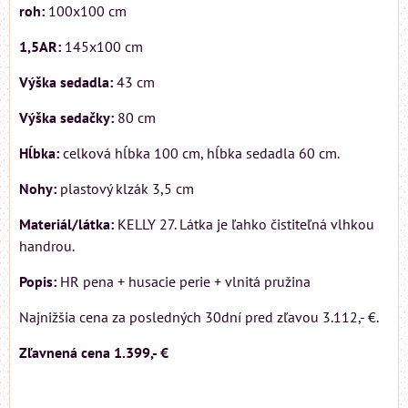
roh:
100x100 cm
1,5AR:
145x100 cm
Výška sedadla:
43 cm
Výška sedačky:
80 cm
Hĺbka:
celková hĺbka 100 cm, hĺbka sedadla 60 cm.
Nohy:
plastový klzák 3,5 cm
Materiál/látka:
KELLY 27. Látka je ľahko čistiteľná vlhkou
handrou.
Popis:
HR pena + husacie perie + vlnitá pružina
Najnižšia cena za posledných 30dní pred zľavou 3.112,- €.
Zľavnená cena
1.399,- €