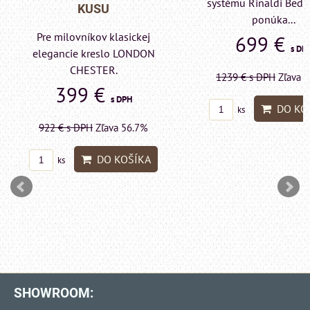
systému Rinaldi Bed System
KUSU
ponúka...
Pre milovníkov klas
699 €
s DPH
elegancie kreslo a 
LONDON CHEST
1239 €
s DPH
Zľava 43.6%
599 €
s D
DO KOŠÍKA
ks
1415 €
s DPH
Zľava 
DO KO
ks
SHOWROOM: