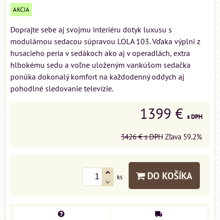
AKCIA
Doprajte sebe aj svojmu interiéru dotyk luxusu s
modulárnou sedacou súpravou LOLA 103. Vďaka výplni z
husacieho peria v sedákoch ako aj v operadlách, extra
hlbokému sedu a voľne uloženým vankúšom sedačka
ponúka dokonalý komfort na každodenný oddych aj
pohodlné sledovanie televízie.
1399 €
s DPH
3426 €
s DPH
Zľava
59.2%
DO KOŠÍKA
ks