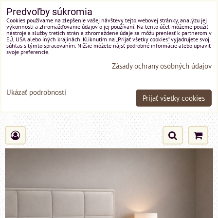
Predvoľby súkromia
Cookies používame na zlepšenie vašej návštevy tejto webovej stránky, analýzu jej
výkonnosti a zhromažďovanie údajov o jej používaní. Na tento účel môžeme použiť
nástroje a služby tretích strán a zhromaždené údaje sa môžu preniesť k partnerom v
EÚ, USA alebo iných krajinách. Kliknutím na „Prijať všetky cookies“ vyjadrujete svoj
súhlas s týmto spracovaním. Nižšie môžete nájsť podrobné informácie alebo upraviť
svoje preferencie.
Zásady ochrany osobných údajov
Ukázať podrobnosti
Prijať všetky cookies