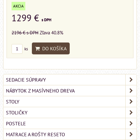
AKCIA
1299 €
s DPH
2196 €
s DPH
Zľava 40.8%
DO KOŠÍKA
ks
SEDACIE SÚPRAVY
NÁBYTOK Z MASÍVNEHO DREVA
STOLY
STOLIČKY
POSTELE
MATRACE A ROŠTY RESETO