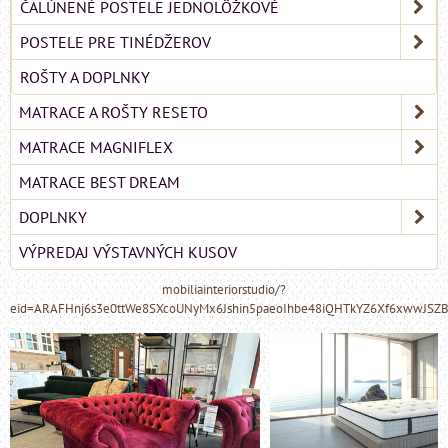
ČALÚNENÉ POSTELE JEDNOLÔŽKOVÉ
POSTELE PRE TINÉDŽEROV
ROŠTY A DOPLNKY
MATRACE A ROŠTY RESETO
MATRACE MAGNIFLEX
MATRACE BEST DREAM
DOPLNKY
VÝPREDAJ VÝSTAVNÝCH KUSOV
mobiliainteriorstudio/?
eid=ARAFHnj6s3e0ttWe8SXcoUNyMx6Jshin5paeoIhbe48iQHTkYZ6Xf6xwwJSZ