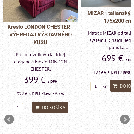
MIZAR - talianský matrac
175x200 cm
 -
Pohovka LONDO
Matrac MIZAR od talianskeho
O
- VÝPREDAJ V
systému Rinaldi Bed System
KUSU
ponúka...
Pre milovníkov 
699 €
s DPH
elegancie kreslo
LONDON CHE
1239 €
s DPH
Zľava 43.6%
599 
DO KOŠÍKA
ks
1415 €
s DPH
Zľ
DO
ks