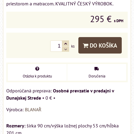
priestorom a matracom. KVALITNÝ ČESKÝ VÝROBOK.
295 €
s DPH
DO KOŠÍKA
ks
Otázka k produktu
Doručenia
Osobné prevzatie v predajni v
Dunajskej Strede
•
0 €
•
Výrobca:
BLANAŘ
Rozmery:
šírka 90 cm/výška ložnej plochy 53 cm/hĺbka
201 cm