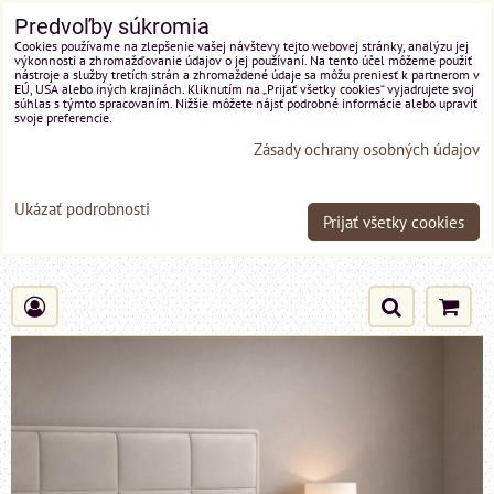
Predvoľby súkromia
Cookies používame na zlepšenie vašej návštevy tejto webovej stránky, analýzu jej
výkonnosti a zhromažďovanie údajov o jej používaní. Na tento účel môžeme použiť
nástroje a služby tretích strán a zhromaždené údaje sa môžu preniesť k partnerom v
EÚ, USA alebo iných krajinách. Kliknutím na „Prijať všetky cookies“ vyjadrujete svoj
súhlas s týmto spracovaním. Nižšie môžete nájsť podrobné informácie alebo upraviť
svoje preferencie.
Zásady ochrany osobných údajov
Ukázať podrobnosti
Prijať všetky cookies