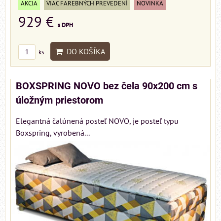
AKCIA
VIAC FAREBNÝCH PREVEDENÍ
NOVINKA
929 €
s DPH
DO KOŠÍKA
ks
BOXSPRING NOVO bez čela 90x200 cm s
úložným priestorom
Elegantná čalúnená posteľ NOVO, je posteľ typu
Boxspring, vyrobená...