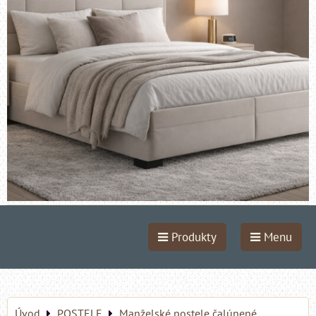
Produkty
Menu
Úvod
POSTELE
Manželské postele čalúnené