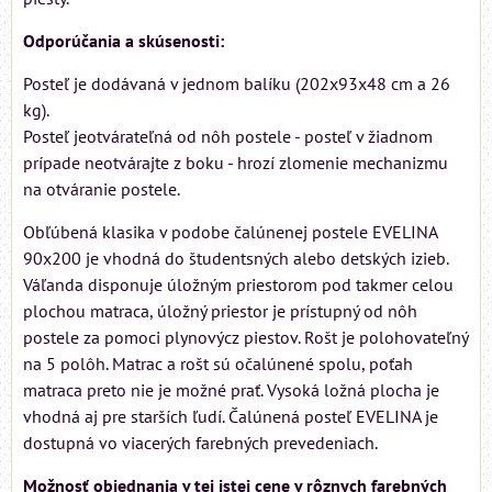
Odporúčania a skúsenosti:
Posteľ je dodávaná v jednom balíku (202x93x48 cm a 26
kg).
Posteľ jeotvárateľná od nôh postele - posteľ v žiadnom
prípade neotvárajte z boku - hrozí zlomenie mechanizmu
na otváranie postele.
Obľúbená klasika v podobe čalúnenej postele EVELINA
90x200 je vhodná do študentsných alebo detských izieb.
Váľanda disponuje úložným priestorom pod takmer celou
plochou matraca, úložný priestor je prístupný od nôh
postele za pomoci plynovýcz piestov. Rošt je polohovateľný
na 5 polôh. Matrac a rošt sú očalúnené spolu, poťah
matraca preto nie je možné prať. Vysoká ložná plocha je
vhodná aj pre starších ľudí. Čalúnená posteľ EVELINA je
dostupná vo viacerých farebných prevedeniach.
Možnosť objednania v tej istej cene v rôznych farebných