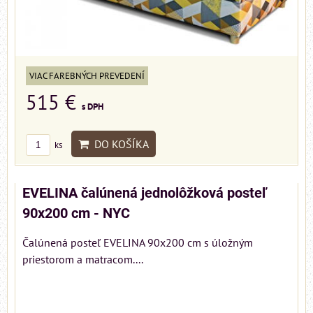
VIAC FAREBNÝCH PREVEDENÍ
515 €
s DPH
DO KOŠÍKA
ks
EVELINA čalúnená jednolôžková posteľ
90x200 cm - NYC
Čalúnená posteľ EVELINA 90x200 cm s úložným
priestorom a matracom....