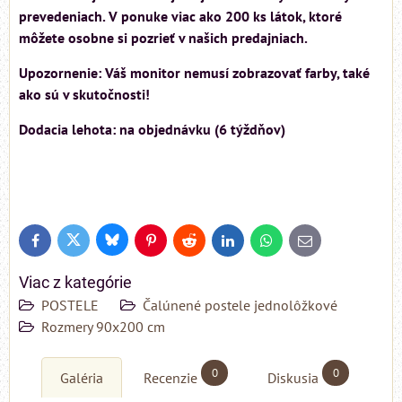
prevedeniach. V ponuke viac ako 200 ks látok, ktoré
môžete osobne si pozrieť v našich predajniach.
Upozornenie: Váš monitor nemusí zobrazovať farby, také
ako sú v skutočnosti!
Dodacia lehota: na objednávku (6 týždňov)
Bluesky
Twitter
Facebook
Pinterest
Reddit
LinkedIn
WhatsApp
E-
mail
Viac z kategórie
POSTELE
Čalúnené postele jednolôžkové
Rozmery 90x200 cm
0
0
Galéria
Recenzie
Diskusia