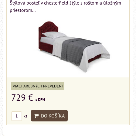
Štýlová posteľ v chesterfield štýle s roštom a úložným
priestorom...
VIAC FAREBNÝCH PREVEDENÍ
729 €
s DPH
DO KOŠÍKA
ks