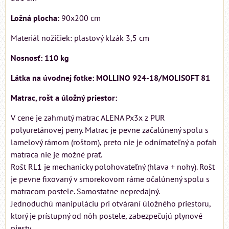
Ložná plocha:
90x200 cm
Materiál nožičiek: plastový klzák 3,5 cm
Nosnosť: 110 kg
Látka na úvodnej fotke: MOLLINO 924-18/MOLISOFT 81
Matrac, rošt a úložný priestor:
V cene je zahrnutý matrac ALENA Px3x z PUR
polyuretánovej peny. Matrac je pevne začalúnený spolu s
lamelový rámom (roštom), preto nie je odnímateľný a poťah
matraca nie je možné prať.
Rošt RL1 je mechanicky polohovateľný (hlava + nohy). Rošt
je pevne fixovaný v smorekovom ráme očalúnený spolu s
matracom postele. Samostatne nepredajný.
Jednoduchú manipuláciu pri otváraní úložného priestoru,
ktorý je prístupný od nôh postele, zabezpečujú plynové
piesty.