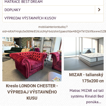
MATRACE BEST DREAM
DOPLNKY
VÝPREDAJ VÝSTAVNÝCH KUSOV
mobiliainteriorstudio/?
eid=ARAFHnj6s3e0ttWe8SXcoUNyMx6Jshin5paeoIhbe48iQHTkYZ6Xf6xwwJSZ
MIZAR - talianský matrac
175x200 cm
TER -
Pohovka LO
Matrac MIZAR od talianskeho
NÉHO
- VÝPREDA
systému Rinaldi Bed System
K
ponúka...