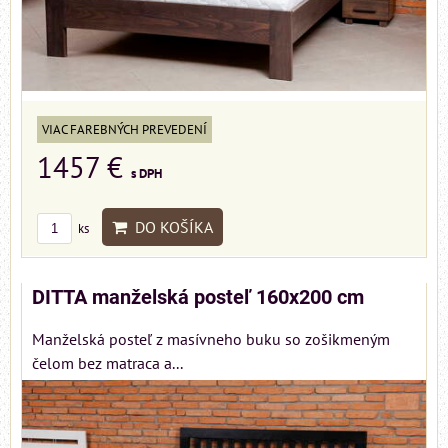
VIAC FAREBNÝCH PREVEDENÍ
1457 €
s DPH
DO KOŠÍKA
ks
DITTA manželská posteľ 160x200 cm
Manželská posteľ z masívneho buku so zošikmeným
čelom bez matraca a...