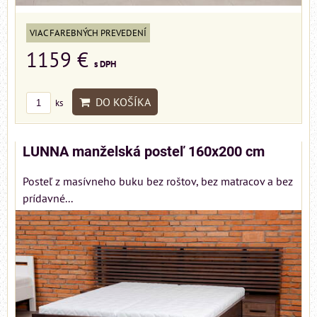
VIAC FAREBNÝCH PREVEDENÍ
1159 €
s DPH
DO KOŠÍKA
ks
LUNNA manželská posteľ 160x200 cm
Posteľ z masívneho buku bez roštov, bez matracov a bez
prídavné...