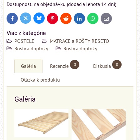
Dostupnosť: na objednávku (dodacia lehota 14 dní)
Bluesky
Twitter
Facebook
Pinterest
Reddit
LinkedIn
WhatsApp
E-
mail
Viac z kategórie
POSTELE
MATRACE a ROŠTY RESETO
Rošty a doplnky
Rošty a doplnky
0
0
Galéria
Recenzie
Diskusia
Otázka k produktu
Galéria