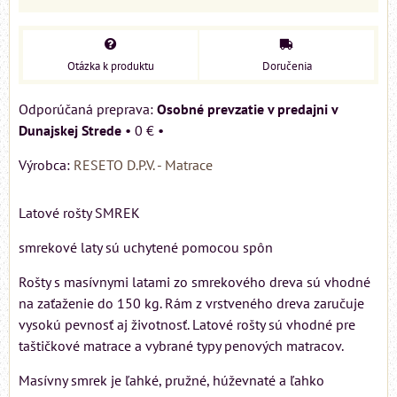
Otázka k produktu
Doručenia
Osobné prevzatie v predajni v
Dunajskej Strede
•
0 €
•
Výrobca:
RESETO D.P.V. - Matrace
Latové rošty SMREK
smrekové laty sú uchytené pomocou spôn
Rošty s masívnymi latami zo smrekového dreva sú vhodné
na zaťaženie do 150 kg. Rám z vrstveného dreva zaručuje
vysokú pevnosť aj životnosť. Latové rošty sú vhodné pre
taštičkové matrace a vybrané typy penových matracov.
Masívny smrek je ľahké, pružné, húževnaté a ľahko