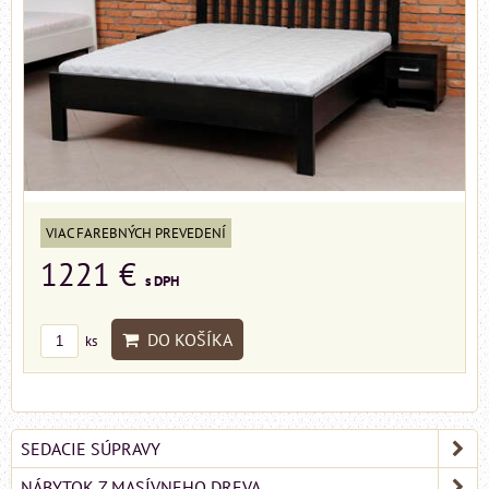
VIAC FAREBNÝCH PREVEDENÍ
1221 €
s DPH
DO KOŠÍKA
ks
SEDACIE SÚPRAVY
NÁBYTOK Z MASÍVNEHO DREVA