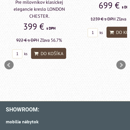
kej
Pre milovn
699 €
s DPH
NDON
elegancie k
LONDON
1239 €
s DPH
Zľava 43.6%
59
DO KOŠÍKA
ks
.7%
1415 €
s D
KA
ks
SHOWROOM:
mobilia nábytok