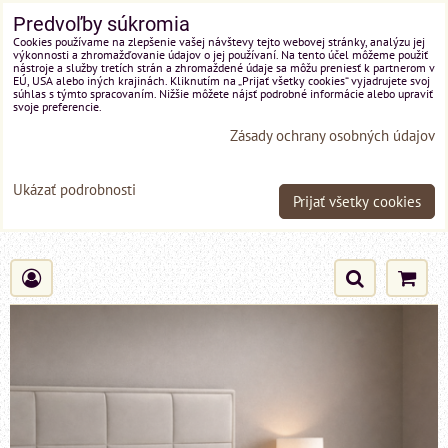
Predvoľby súkromia
Cookies používame na zlepšenie vašej návštevy tejto webovej stránky, analýzu jej
výkonnosti a zhromažďovanie údajov o jej používaní. Na tento účel môžeme použiť
nástroje a služby tretích strán a zhromaždené údaje sa môžu preniesť k partnerom v
EÚ, USA alebo iných krajinách. Kliknutím na „Prijať všetky cookies“ vyjadrujete svoj
súhlas s týmto spracovaním. Nižšie môžete nájsť podrobné informácie alebo upraviť
svoje preferencie.
Zásady ochrany osobných údajov
Ukázať podrobnosti
Prijať všetky cookies