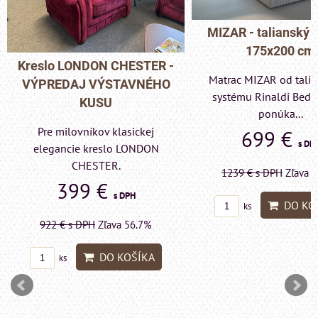
MIZAR - talianský matrac
175x200 cm
Pohovka LONDON C
Matrac MIZAR od talianskeho
- VÝPREDAJ VÝST
systému Rinaldi Bed System
KUSU
ponúka...
Pre milovníkov klas
699 €
s DPH
elegancie kreslo a p
LONDON CHESTE
1239 €
s DPH
Zľava 43.6%
599 €
s DP
DO KOŠÍKA
ks
1415 €
s DPH
Zľava 
DO KO
ks