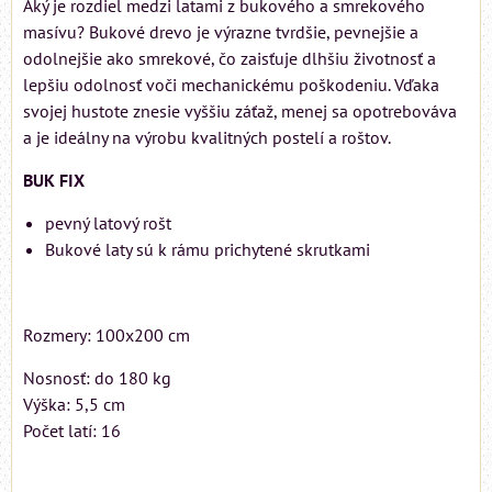
Aký je rozdiel medzi latami z bukového a smrekového
masívu? Bukové drevo je výrazne tvrdšie, pevnejšie a
odolnejšie ako smrekové, čo zaisťuje dlhšiu životnosť a
lepšiu odolnosť voči mechanickému poškodeniu. Vďaka
svojej hustote znesie vyššiu záťaž, menej sa opotrebováva
a je ideálny na výrobu kvalitných postelí a roštov.
BUK FIX
pevný latový rošt
Bukové laty sú k rámu prichytené skrutkami
Rozmery: 100x200 cm
Nosnosť: do 180 kg
Výška: 5,5 cm
Počet latí: 16