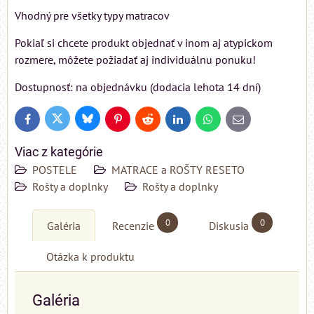
Vhodný pre všetky typy matracov
Pokiaľ si chcete produkt objednať v inom aj atypickom
rozmere, môžete požiadať aj individuálnu ponuku!
Dostupnosť: na objednávku (dodacia lehota 14 dní)
Bluesky
Twitter
Facebook
Pinterest
Reddit
LinkedIn
WhatsApp
E-
mail
Viac z kategórie
POSTELE
MATRACE a ROŠTY RESETO
Rošty a doplnky
Rošty a doplnky
0
0
Galéria
Recenzie
Diskusia
Otázka k produktu
Galéria