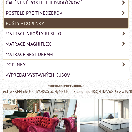
ČALÚNENÉ POSTELE JEDNOLÔŽKOVÉ
POSTELE PRE TINÉDŽEROV
ROŠTY A DOPLNKY
MATRACE A ROŠTY RESETO
MATRACE MAGNIFLEX
MATRACE BEST DREAM
DOPLNKY
VÝPREDAJ VÝSTAVNÝCH KUSOV
mobiliainteriorstudio/?
eid=ARAFHnj6s3e0ttWe8SXcoUNyMx6Jshin5paeoIhbe48iQHTkYZ6Xf6xwwJSZ