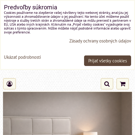
Predvoľby súkromia
Cookies používame na zlepšenie vašej návštevy tejto webovej stránky, analýzu jej
výkonnosti a zhromažďovanie údajov o jej používaní. Na tento účel môžeme použiť
nástroje a služby tretích strán a zhromaždené údaje sa môžu preniesť k partnerom v
EÚ, USA alebo iných krajinách. Kliknutím na „Prijať všetky cookies“ vyjadrujete svoj
súhlas s týmto spracovaním. Nižšie môžete nájsť podrobné informácie alebo upraviť
svoje preferencie.
Zásady ochrany osobných údajov
Ukázať podrobnosti
Prijať všetky cookies