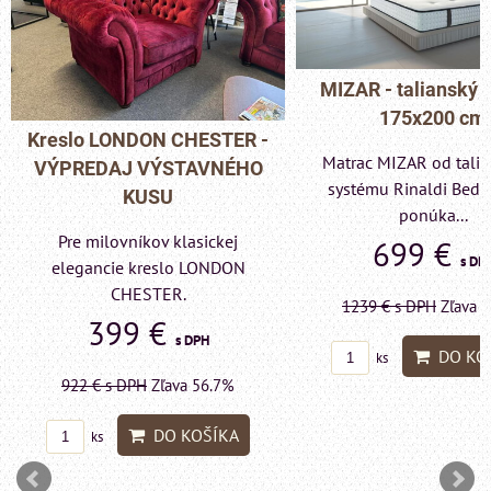
MIZAR - talianský matrac
175x200 cm
Pohovka LONDON 
Matrac MIZAR od talianskeho
- VÝPREDAJ VÝS
systému Rinaldi Bed System
KUSU
ponúka...
Pre milovníkov kla
699 €
s DPH
elegancie kreslo a 
LONDON CHEST
1239 €
s DPH
Zľava 43.6%
599 €
s D
DO KOŠÍKA
ks
1415 €
s DPH
Zľava
DO KO
ks