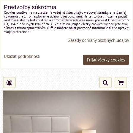
Predvoľby súkromia
Cookies používame na zlepšenie vašej návštevy tejto webovej stránky, analýzu jej
výkonnosti a zhromažďovanie údajov o jej používaní. Na tento účel môžeme použiť
nástroje a služby tretích strán a zhromaždené údaje sa môžu preniesť k partnerom v
EÚ, USA alebo iných krajinách. Kliknutím na „Prijať všetky cookies“ vyjadrujete svoj
súhlas s týmto spracovaním. Nižšie môžete nájsť podrobné informácie alebo upraviť
svoje preferencie.
Zásady ochrany osobných údajov
Ukázať podrobnosti
Prijať všetky cookies