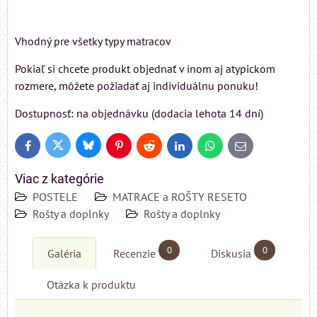
Vhodný pre všetky typy matracov
Pokiaľ si chcete produkt objednať v inom aj atypickom
rozmere, môžete požiadať aj individuálnu ponuku!
Dostupnosť: na objednávku (dodacia lehota 14 dní)
Bluesky
Twitter
Facebook
Pinterest
Reddit
LinkedIn
WhatsApp
E-
mail
Viac z kategórie
POSTELE
MATRACE a ROŠTY RESETO
Rošty a doplnky
Rošty a doplnky
0
0
Galéria
Recenzie
Diskusia
Otázka k produktu