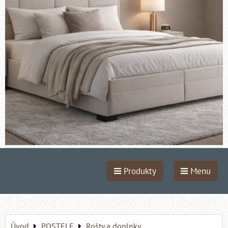
Produkty
Menu
Úvod
POSTELE
Rošty a doplnky