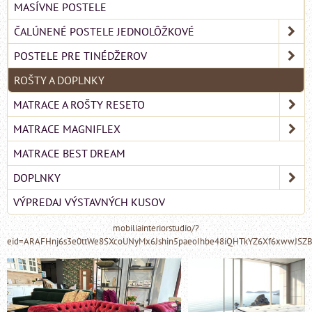
MASÍVNE POSTELE
ČALÚNENÉ POSTELE JEDNOLÔŽKOVÉ
POSTELE PRE TINÉDŽEROV
ROŠTY A DOPLNKY
MATRACE A ROŠTY RESETO
MATRACE MAGNIFLEX
MATRACE BEST DREAM
DOPLNKY
VÝPREDAJ VÝSTAVNÝCH KUSOV
mobiliainteriorstudio/?
eid=ARAFHnj6s3e0ttWe8SXcoUNyMx6Jshin5paeoIhbe48iQHTkYZ6Xf6xwwJSZ