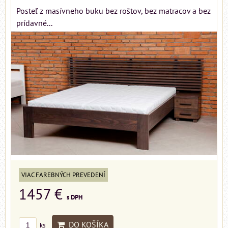
Posteľ z masívneho buku bez roštov, bez matracov a bez
prídavné...
VIAC FAREBNÝCH PREVEDENÍ
1457 €
s DPH
DO KOŠÍKA
ks