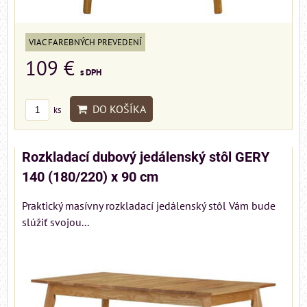
VIAC FAREBNÝCH PREVEDENÍ
109 €
s DPH
DO KOŠÍKA
ks
Rozkladací dubový jedálenský stôl GERY
140 (180/220) x 90 cm
Praktický masívny rozkladací jedálenský stôl Vám bude
slúžiť svojou...