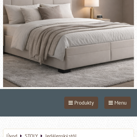
Produkty
Menu
Úvod
STOLY
Jedálenský stôl