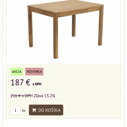
AKCIA
NOVINKA
187 €
s DPH
216 €
s DPH
Zľava 13.2%
DO KOŠÍKA
ks