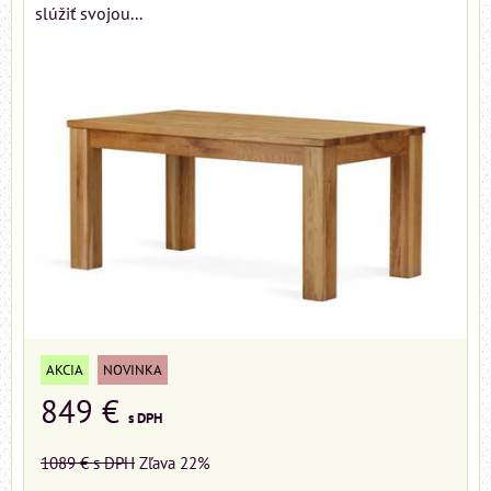
slúžiť svojou...
AKCIA
NOVINKA
849 €
s DPH
1089 €
s DPH
Zľava 22%