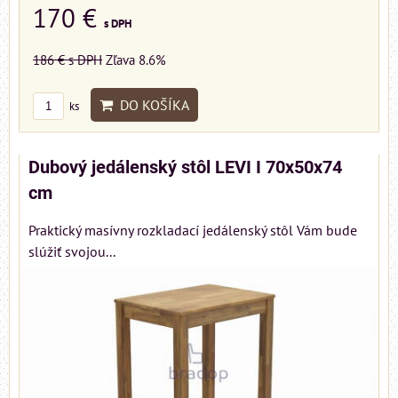
170 €
s DPH
186 €
s DPH
Zľava 8.6%
DO KOŠÍKA
ks
Dubový jedálenský stôl LEVI I 70x50x74
cm
Praktický masívny rozkladací jedálenský stôl Vám bude
slúžiť svojou...