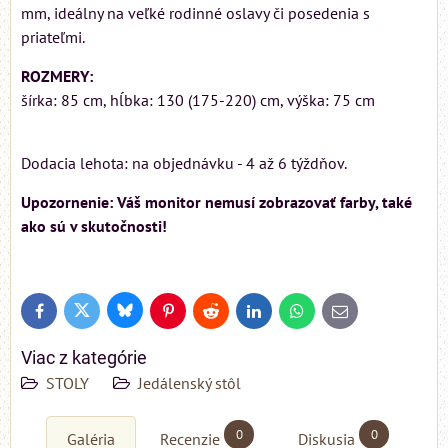
mm, ideálny na veľké rodinné oslavy či posedenia s
priateľmi.
ROZMERY:
šírka: 85 cm, hĺbka: 130 (175-220) cm, výška: 75 cm
Dodacia lehota: na objednávku - 4 až 6 týždňov.
Upozornenie: Váš monitor nemusí zobrazovať farby, také
ako sú v skutočnosti!
Bluesky
Twitter
Facebook
Pinterest
Reddit
LinkedIn
WhatsApp
E-
mail
Viac z kategórie
STOLY
Jedálenský stôl
0
0
Galéria
Recenzie
Diskusia