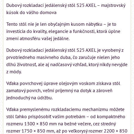
Dubový rozkladací jedálenský stôl S25 AXEL – majstrovský
kúsok do vášho domova
Tento stôl nie je len obyčajným kusom nábytku – je to
investícia do kvality, elegancie a funkčnosti, ktorá úplne
zmení atmosféru vašej jedálne.
Dubový rozkladací jedálenský stôl S25 AXEL je vyrobený z
prvotriedneho masívneho duba, čo zaručuje nielen jeho
dlhú životnosť, ale aj nadčasový vzhľad, ktorý nikdy nevyjde
z módy.
Vďaka povrchovej úprave olejovým voskom získava stôl
zamatový povrch, veľmi príjemný na dotyk a zároveň
jednoduchý na údržbu.
Vďaka premyslenému rozkladaciemu mechanizmu môžete
stôl ľahko prispôsobiť vašim potrebám – od kompaktného
rozmeru 1300 × 850 mm na bežné večere, cez stredný
rozmer 1750 × 850 mm, až po veľkorysý rozmer 2200 × 850