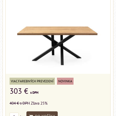
VIAC FAREBNÝCH PREVEDENÍ
NOVINKA
303 €
s DPH
404 €
s DPH
Zľava 25%