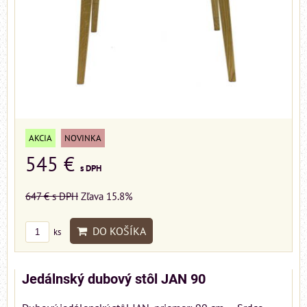
AKCIA
NOVINKA
545 €
s DPH
647 €
s DPH
Zľava 15.8%
DO KOŠÍKA
ks
Jedálnský dubový stôl JAN 90