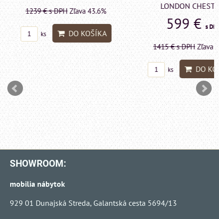
LONDON CHESTE
1239 €
s DPH
Zľava 43.6%
599 €
s DP
DO KOŠÍKA
ks
1415 €
s DPH
Zľava 
DO KO
ks
SHOWROOM:
mobilia nábytok
929 01 Dunajská Streda, Galantská cesta 5694/13