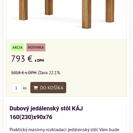
AKCIA
NOVINKA
793 €
s DPH
1018 €
s DPH
Zľava 22.1%
DO KOŠÍKA
ks
Dubový jedálenský stôl KÁJ
160(230)x90x76
Praktický masívny rozkladací jedálenský stôl Vám bude