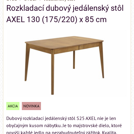
Rozkladací dubový jedálenský stôl
AXEL 130 (175/220) x 85 cm
AKCIA
NOVINKA
Dubový rozkladací jedálenský stôl S25 AXEL nie je len
obyčajným kusom nábytku. Je to majstrovské dielo, ktoré
povýši každé jedlo na nezabudnuteľný zážitok. Kvalita,