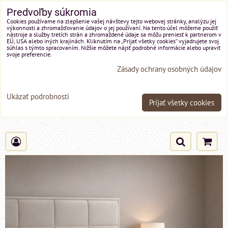
Predvoľby súkromia
Cookies používame na zlepšenie vašej návštevy tejto webovej stránky, analýzu jej
výkonnosti a zhromažďovanie údajov o jej používaní. Na tento účel môžeme použiť
nástroje a služby tretích strán a zhromaždené údaje sa môžu preniesť k partnerom v
EÚ, USA alebo iných krajinách. Kliknutím na „Prijať všetky cookies“ vyjadrujete svoj
súhlas s týmto spracovaním. Nižšie môžete nájsť podrobné informácie alebo upraviť
svoje preferencie.
Zásady ochrany osobných údajov
Ukázať podrobnosti
Prijať všetky cookies