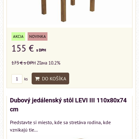
AKCIA
NOVINKA
155 €
s DPH
173 €
s DPH
Zľava 10.2%
DO KOŠÍKA
ks
Dubový jedálenský stôl LEVI III 110x80x74
cm
Predstavte si miesto, kde sa stretáva rodina, kde
vznikajú tie...