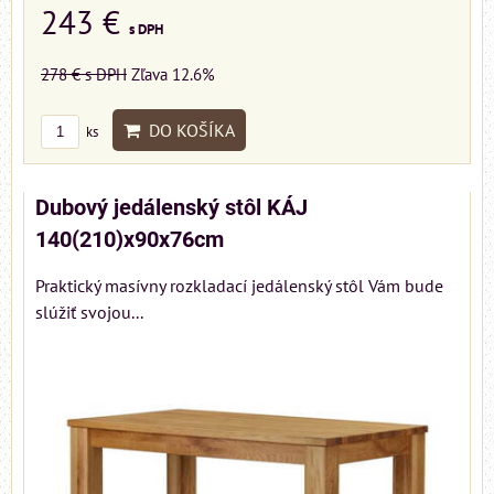
243 €
s DPH
278 €
s DPH
Zľava 12.6%
DO KOŠÍKA
ks
Dubový jedálenský stôl KÁJ
140(210)x90x76cm
Praktický masívny rozkladací jedálenský stôl Vám bude
slúžiť svojou...