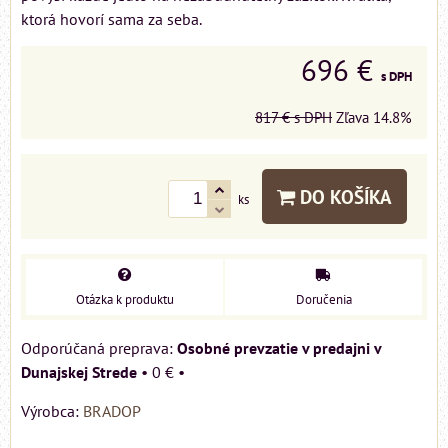
ktorá hovorí sama za seba.
696 €
s DPH
817 €
s DPH
Zľava
14.8%
DO KOŠÍKA
ks
Otázka k produktu
Doručenia
Osobné prevzatie v predajni v
Dunajskej Strede
•
0 €
•
Výrobca:
BRADOP