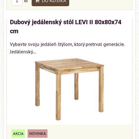
DO KOŠÍKA
ks
Dubový jedálenský stôl LEVI II 80x80x74
cm
Vybavte svoju jedáleň štýlom, ktorý pretrval generácie.
Jedálenský...
AKCIA
NOVINKA