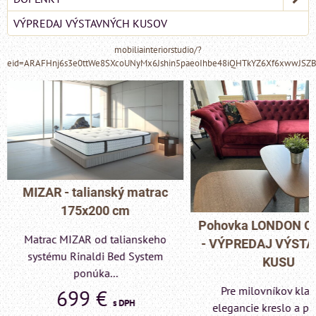
VÝPREDAJ VÝSTAVNÝCH KUSOV
mobiliainteriorstudio/?
eid=ARAFHnj6s3e0ttWe8SXcoUNyMx6Jshin5paeoIhbe48iQHTkYZ6Xf6xwwJSZ
MIZAR - talianský matrac
175x200 cm
Pohovka LONDON C
Matrac MIZAR od talianskeho
- VÝPREDAJ VÝST
systému Rinaldi Bed System
KUSU
ponúka...
Pre milovníkov klas
699 €
s DPH
elegancie kreslo a p