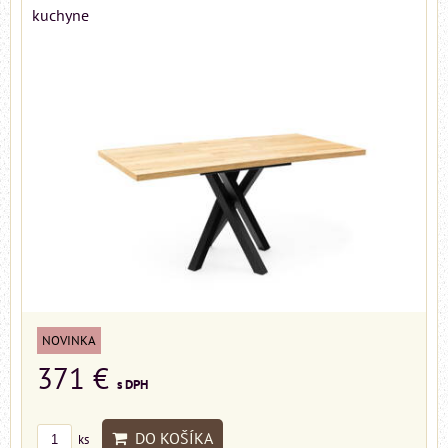
kuchyne
NOVINKA
371 €
s DPH
DO KOŠÍKA
ks