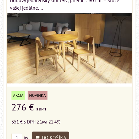
Dubový jedálenský stôl JAN, priemer: 90 cm. – Srdce
vašej jedálne,...
AKCIA
NOVINKA
276 €
s DPH
351 €
s DPH
Zľava 21.4%
DO KOŠÍKA
ks