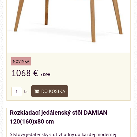
NOVINKA
1068 €
s DPH
DO KOŠÍKA
ks
Rozkladací jedálenský stôl DAMIAN
120(160)x80 cm
Štýlový jedálenský stôl vhodný do každej modernej