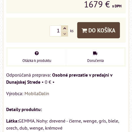
1679 €
s DPH
DO KOŠÍKA
ks
Otázka k produktu
Doručenia
Osobné prevzatie v predajni v
Dunajskej Strede
•
0 €
•
Výrobca:
MobilaDalin
Detaily produktu:
Látka:
GEMMA. Nohy: drevené - čierne, wenge, gris, biele,
orech, dub, wenge, krémové