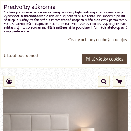
Predvoľby súkromia
Cookies používame na zlepšenie vašej návštevy tejto webovej stránky, analýzu jej
výkonnosti a zhromažďovanie údajov o jej používaní. Na tento účel môžeme použiť
nástroje a služby tretích strán a zhromaždené údaje sa môžu preniesť k partnerom v
EÚ, USA alebo iných krajinách. Kliknutím na „Prijať všetky cookies“ vyjadrujete svoj
súhlas s týmto spracovaním. Nižšie môžete nájsť podrobné informácie alebo upraviť
svoje preferencie.
Zásady ochrany osobných údajov
Ukázať podrobnosti
Prijať všetky cookies