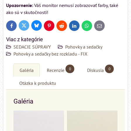
Upozornenie:
Váš monitor nemusí zobrazovať farby, také
ako sú v skutočnosti!
Bluesky
Twitter
Facebook
Pinterest
Reddit
LinkedIn
WhatsApp
E-
mail
Viac z kategórie
SEDACIE SÚPRAVY
Pohovky a sedačky
Pohovky a sedačky bez rozkladu - FIX
0
0
Galéria
Recenzie
Diskusia
Otázka k produktu
Galéria