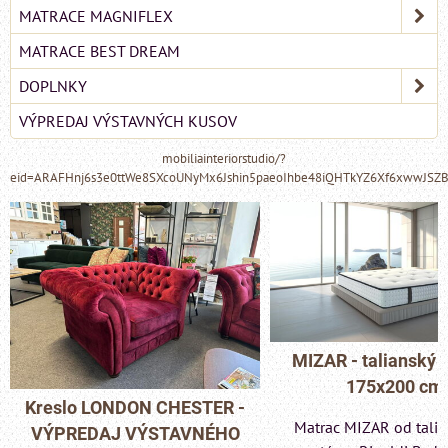
MATRACE MAGNIFLEX
MATRACE BEST DREAM
DOPLNKY
VÝPREDAJ VÝSTAVNÝCH KUSOV
mobiliainteriorstudio/?
eid=ARAFHnj6s3e0ttWe8SXcoUNyMx6Jshin5paeoIhbe48iQHTkYZ6Xf6xwwJSZ
MIZAR - talianský matrac
175x200 cm
Pohovka LONDON C
Matrac MIZAR od talianskeho
- VÝPREDAJ VÝST