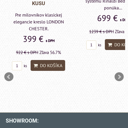
systému Rinaldi Bed System
KUSU
ponúka...
Pre milovníkov klas
699 €
s DPH
elegancie kreslo a p
LONDON CHESTE
1239 €
s DPH
Zľava 43.6%
599 €
s DP
DO KOŠÍKA
ks
1415 €
s DPH
Zľava 
DO KO
ks
SHOWROOM: