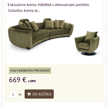
Exkluzívne kreslo HAVANA s dekoračným prešitím.
Súčasťou kresla je...
VIAC FAREBNÝCH PREVEDENÍ
669 €
s DPH
DO KOŠÍKA
ks