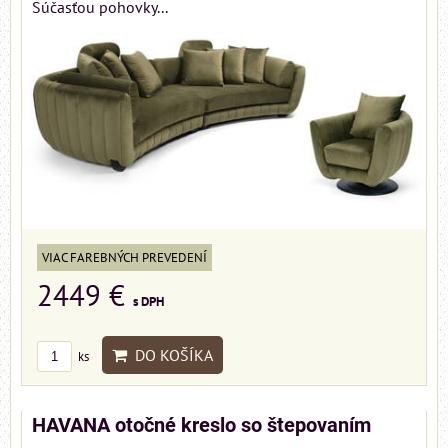
Súčasťou pohovky...
VIAC FAREBNÝCH PREVEDENÍ
2449 €
s DPH
DO KOŠÍKA
ks
HAVANA otočné kreslo so štepovaním