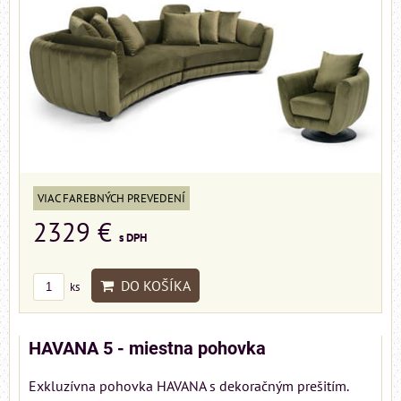
VIAC FAREBNÝCH PREVEDENÍ
2329 €
s DPH
DO KOŠÍKA
ks
HAVANA 5 - miestna pohovka
Exkluzívna pohovka HAVANA s dekoračným prešitím.