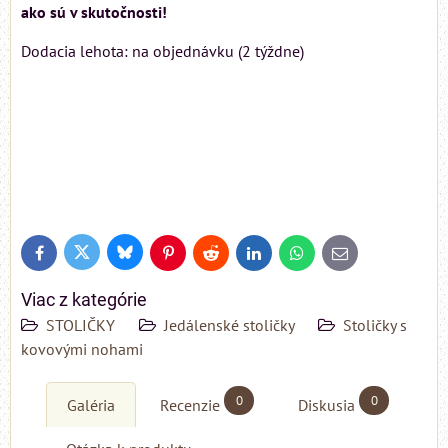
ako sú v skutočnosti!
Dodacia lehota: na objednávku (2 týždne)
Bluesky
Twitter
Facebook
Pinterest
Reddit
LinkedIn
WhatsApp
E-
mail
Viac z kategórie
STOLIČKY
Jedálenské stoličky
Stoličky s
kovovými nohami
0
0
Galéria
Recenzie
Diskusia