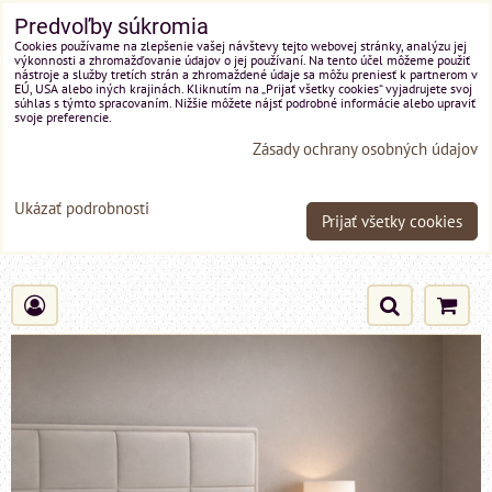
Predvoľby súkromia
Cookies používame na zlepšenie vašej návštevy tejto webovej stránky, analýzu jej
výkonnosti a zhromažďovanie údajov o jej používaní. Na tento účel môžeme použiť
nástroje a služby tretích strán a zhromaždené údaje sa môžu preniesť k partnerom v
EÚ, USA alebo iných krajinách. Kliknutím na „Prijať všetky cookies“ vyjadrujete svoj
súhlas s týmto spracovaním. Nižšie môžete nájsť podrobné informácie alebo upraviť
svoje preferencie.
Zásady ochrany osobných údajov
Ukázať podrobnosti
Prijať všetky cookies