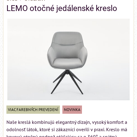
LEMO otočné jedálenské kreslo
VIAC FAREBNÝCH PREVEDENÍ
NOVINKA
Naše kreslá kombinujú elegantný dizajn, vysoký komfort a
odolnosť látok, ktoré si zákazníci overili v praxi. Kreslo má
kovovú otočnú podnož otáčajúcu sa o 360° a spätnú