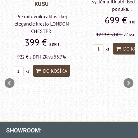
systému Rinaldi Bed System
KUSU
ponúka...
Pre milovníkov klas
699 €
s DPH
elegancie kreslo a 
LONDON CHESTE
1239 €
s DPH
Zľava 43.6%
599 €
s DP
DO KOŠÍKA
ks
1415 €
s DPH
Zľava 
DO KO
ks
SHOWROOM: