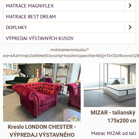
MATRACE MAGNIFLEX
MATRACE BEST DREAM
DOPLNKY
VÝPREDAJ VÝSTAVNÝCH KUSOV
mobiliainteriorstudio/?
eid=ARAFHnj6s3e0ttWe8SXcoUNyMx6Jshin5paeoIhbe48iQHTkYZ6Xf6xwwJSZ
MIZAR - talianský matrac
175x200 cm
Pohovka LONDON 
Matrac MIZAR od talianskeho
- VÝPREDAJ VÝST