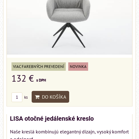
VIAC FAREBNÝCH PREVEDENÍ
NOVINKA
132 €
s DPH
DO KOŠÍKA
ks
LISA otočné jedálenské kreslo
Naše kreslá kombinujú elegantný dizajn, vysoký komfort
a odolnosť...