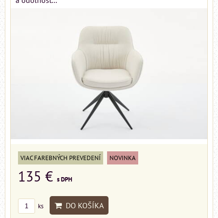
VIAC FAREBNÝCH PREVEDENÍ
NOVINKA
135 €
s DPH
DO KOŠÍKA
ks