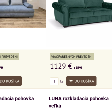
H PREVEDENÍ
VIAC FAREBNÝCH PREVEDENÍ
1129 €
PH
s DPH
DO KOŠÍKA
DO KOŠÍKA
ks
adacia pohovka
LUNA rozkladacia pohovka
veľká