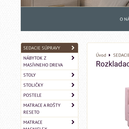
O N
SEDACIE SÚPRAVY
Úvod
SEDACI
NÁBYTOK Z
Rozkladac
MASÍVNEHO DREVA
STOLY
STOLIČKY
POSTELE
MATRACE A ROŠTY
RESETO
MATRACE