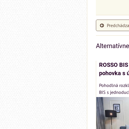
Predchádza
Alternatívn
ROSSO BIS 
pohovka s 
Pohodlná rozk
BIS s jednoduch