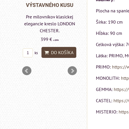
Rinaldi Bed System
O KUSU
VÝSTAVNÉHO K
Plocha na spani
ponúka...
klasickej
Pre milovníkov klas
699 €
Šírka: 190 cm
s DPH
lo LONDON
elegancie kreslo
R.
pohovka LOND
Hĺbka: 90 cm
DO KOŠÍKA
ks
CHESTER.
DPH
Celková výška: 
599 €
s DPH
 KOŠÍKA
Látka: PRIMO, M
DO KO
ks
PRIMO:
https://
MONOLITH:
htt
GEMMA:
https:/
CASTEL:
https:/
MISTERIO:
https