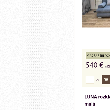
VIAC FAREBNÝC
540 €
s D
ks
LUNA rozkl
malá