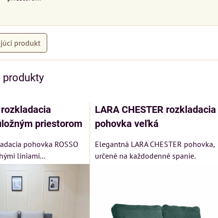
júci produkt
e produkty
rozkladacia
LARA CHESTER rozkladacia
úložným priestorom
pohovka veľká
ladacia pohovka ROSSO
Elegantná LARA CHESTER pohovka,
ými líniami...
určené na každodenné spanie.