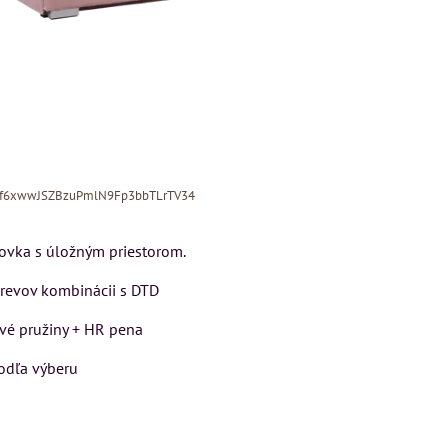
Xf6xwwJSZBzuPmlN9Fp3bbTLrTV34
ovka s úložným priestorom.
drevov kombinácii s DTD
vé pružiny + HR pena
MIZAR - talianský
odľa výberu
matrac 175x200 c
DON
Kreslo LONDON
CHESTER -
Matrac MIZAR od
VÝPREDAJ
talianskeho systému