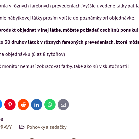
ia v rôznych farebných prevedeniach. Vyššie uvedené látky patria
ie nábytkovej látky prosím vpíšte do poznámky pri objednávke!
 produkt objednať v inej látke, môžete požiadať osobitnú ponuku!
o 30 druhov látok v rôznych farebných prevedeniach, ktoré môžet
na objednávku (6 až 8 týždňov)
 monitor nemusí zobrazovať farby, také ako sú v skutočnosti!
uesky
Pinterest
Reddit
LinkedIn
WhatsApp
E-
mail
ie
PRAVY
Pohovky a sedačky