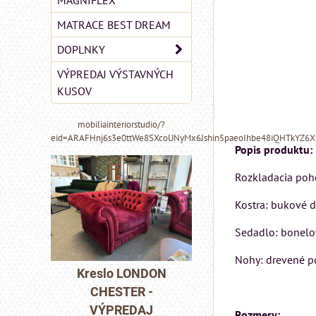
MAGNIFLEX
MATRACE BEST DREAM
DOPLNKY
VÝPREDAJ VÝSTAVNÝCH
KUSOV
mobiliainteriorstudio/?
eid=ARAFHnj6s3e0ttWe8SXcoUNyMx6Jshin5paeoIhbe48iQHTkYZ6
Popis produktu:
Rozkladacia poh
Kostra: bukové 
Sedadlo: bonelo
MIZAR - talianský
Nohy: drevené p
matrac 175x200 cm
ONDON
Pohovka LON
R -
CHESTER -
Matrac MIZAR od
DAJ
VÝPREDAJ
talianskeho systému
Rozmery: