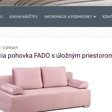
ÁS
KNIHA NÁVŠTEV
INFORMÁCIE A PODMIENKY
KONT
E SÚPRAVY
ia pohovka FADO s úložným priestoro