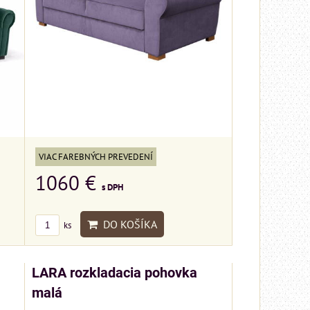
VIAC FAREBNÝCH PREVEDENÍ
1060 €
s DPH
DO KOŠÍKA
ks
LARA rozkladacia pohovka
malá