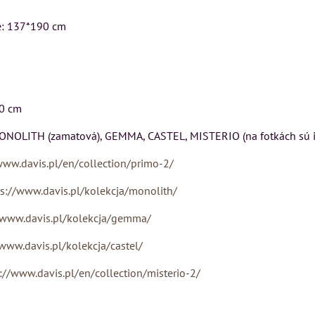
Rinaldi Bed System
USU
VÝSTAVNÉHO KUSU
e: 137*190 cm
ponúka...
ickej
Pre milovníkov klasickej
699 €
s DPH
 a
elegancie kreslo LONDON
ON
CHESTER.
DO KOŠÍK
ks
399 €
s DPH
70 cm
DO KOŠÍKA
ks
ONOLITH (zamatová), GEMMA, CASTEL, MISTERIO (na fotkách sú i
ŠÍKA
www.davis.pl/en/collection/primo-2/
ps://www.davis.pl/kolekcja/monolith/
/www.davis.pl/kolekcja/gemma/
/www.davis.pl/kolekcja/castel/
://www.davis.pl/en/collection/misterio-2/