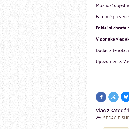
Možnosť objednan
Farebné preveden
Pokiaľ si chcete
V ponuke viac ak
Dodacia lehota: 
Upozornenie: Váš
Bl
Twitter
Facebook
Viac z kategór
SEDACIE SÚ