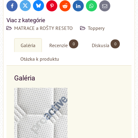
Bluesky
Twitter
Facebook
Pinterest
Reddit
LinkedIn
WhatsApp
E-
mail
Viac z kategórie
MATRACE a ROŠTY RESETO
Toppery
0
0
Galéria
Recenzie
Diskusia
Otázka k produktu
Galéria