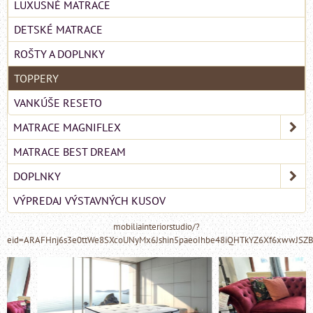
LUXUSNÉ MATRACE
DETSKÉ MATRACE
ROŠTY A DOPLNKY
TOPPERY
VANKÚŠE RESETO
MATRACE MAGNIFLEX
MATRACE BEST DREAM
DOPLNKY
VÝPREDAJ VÝSTAVNÝCH KUSOV
mobiliainteriorstudio/?
eid=ARAFHnj6s3e0ttWe8SXcoUNyMx6Jshin5paeoIhbe48iQHTkYZ6Xf6xwwJSZ