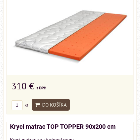
310 €
s DPH
DO KOŠÍKA
ks
Krycí matrac TOP TOPPER 90x200 cm
Krycí matrac zo studenej peny