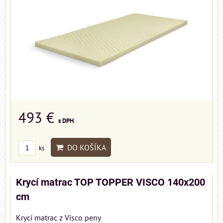
493 €
s DPH
DO KOŠÍKA
ks
Krycí matrac TOP TOPPER VISCO 140x200
cm
Krycí matrac z Visco peny