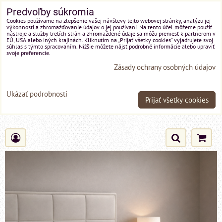
Predvoľby súkromia
Cookies používame na zlepšenie vašej návštevy tejto webovej stránky, analýzu jej
výkonnosti a zhromažďovanie údajov o jej používaní. Na tento účel môžeme použiť
nástroje a služby tretích strán a zhromaždené údaje sa môžu preniesť k partnerom v
EÚ, USA alebo iných krajinách. Kliknutím na „Prijať všetky cookies“ vyjadrujete svoj
súhlas s týmto spracovaním. Nižšie môžete nájsť podrobné informácie alebo upraviť
svoje preferencie.
Zásady ochrany osobných údajov
Ukázať podrobnosti
Prijať všetky cookies