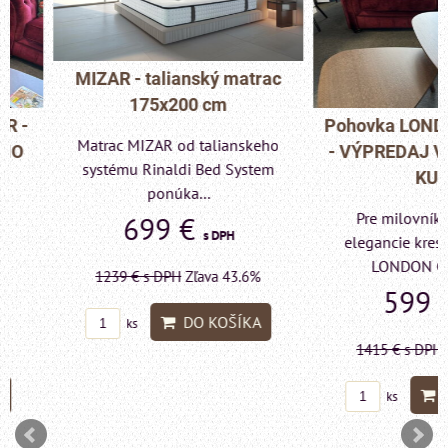
MIZAR - talianský matrac
175x200 cm
Pohovka LONDON C
Matrac MIZAR od talianskeho
- VÝPREDAJ VÝST
systému Rinaldi Bed System
KUSU
ponúka...
Pre milovníkov klas
699 €
s DPH
elegancie kreslo a p
LONDON CHESTE
1239 €
s DPH
Zľava 43.6%
599 €
s DP
DO KOŠÍKA
ks
1415 €
s DPH
Zľava 
DO KO
ks