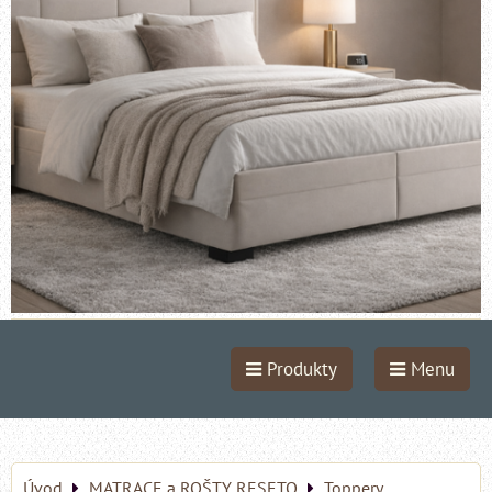
Produkty
Menu
Úvod
MATRACE a ROŠTY RESETO
Toppery