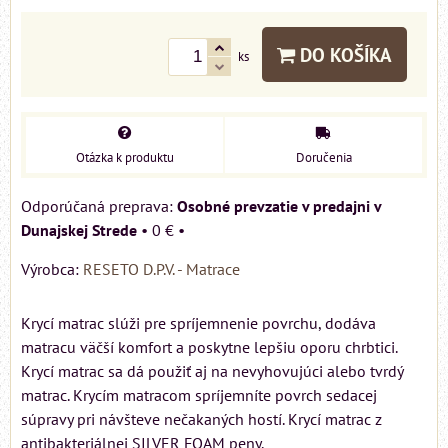
DO KOŠÍKA
ks
Otázka k produktu
Doručenia
Osobné prevzatie v predajni v
Dunajskej Strede
•
0 €
•
Výrobca:
RESETO D.P.V. - Matrace
Krycí matrac slúži pre spríjemnenie povrchu, dodáva
matracu väčší komfort a poskytne lepšiu oporu chrbtici.
Krycí matrac sa dá použiť aj na nevyhovujúci alebo tvrdý
matrac. Krycím matracom spríjemníte povrch sedacej
súpravy pri návšteve nečakaných hostí. Krycí matrac z
antibakteriálnej SILVER FOAM peny.