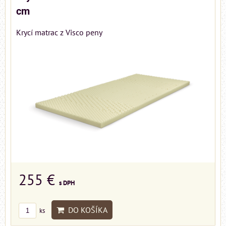
cm
Krycí matrac z Visco peny
255 €
s DPH
DO KOŠÍKA
ks