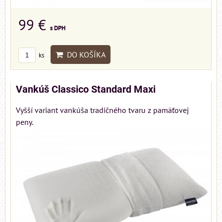
99 €
s DPH
DO KOŠÍKA
ks
Vankúš Classico Standard Maxi
Vyšší variant vankúša tradičného tvaru z pamäťovej
peny.