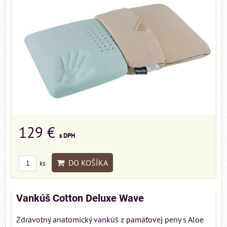
129 €
s DPH
DO KOŠÍKA
ks
Vankúš Cotton Deluxe Wave
Zdravotný anatomický vankúš z pamäťovej peny s Aloe