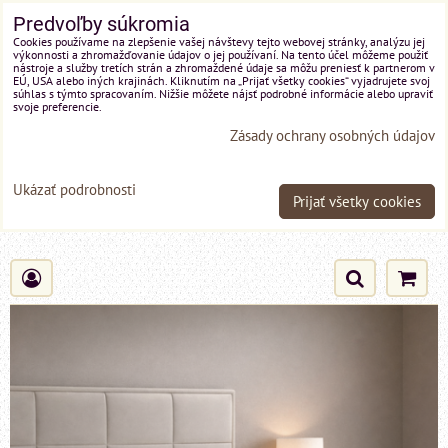
Predvoľby súkromia
Cookies používame na zlepšenie vašej návštevy tejto webovej stránky, analýzu jej
výkonnosti a zhromažďovanie údajov o jej používaní. Na tento účel môžeme použiť
nástroje a služby tretích strán a zhromaždené údaje sa môžu preniesť k partnerom v
EÚ, USA alebo iných krajinách. Kliknutím na „Prijať všetky cookies“ vyjadrujete svoj
súhlas s týmto spracovaním. Nižšie môžete nájsť podrobné informácie alebo upraviť
svoje preferencie.
Zásady ochrany osobných údajov
Ukázať podrobnosti
Prijať všetky cookies