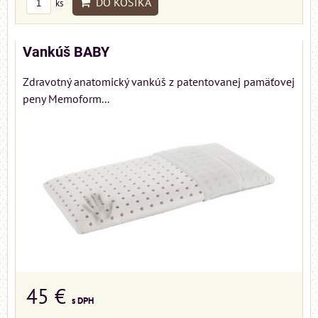
DO KOŠÍKA
ks
Vankúš BABY
Zdravotný anatomický vankúš z patentovanej pamäťovej
peny Memoform...
45 €
s DPH