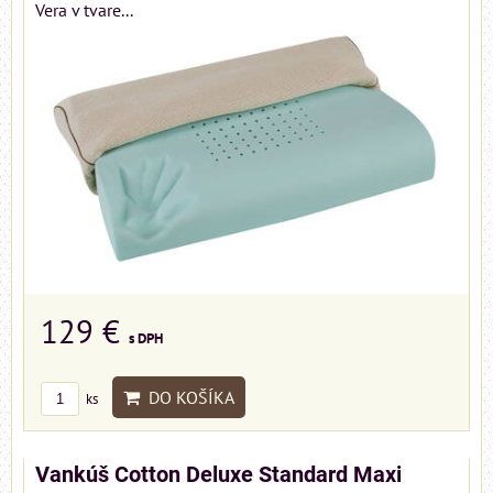
Vera v tvare...
129 €
s DPH
DO KOŠÍKA
ks
Vankúš Cotton Deluxe Standard Maxi