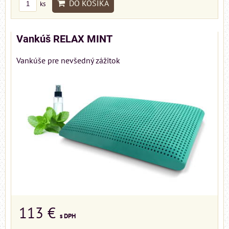
DO KOŠÍKA
ks
Vankúš RELAX MINT
Vankúše pre nevšedný zážitok
113 €
s DPH