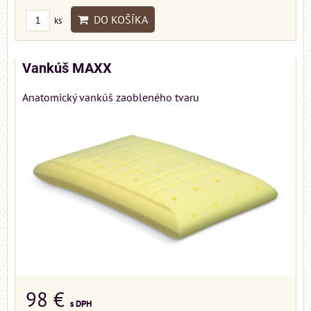
DO KOŠÍKA
ks
Vankúš MAXX
Anatomický vankúš zaobleného tvaru
98 €
s DPH