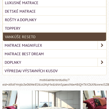
LUXUSNÉ MATRACE
DETSKÉ MATRACE
ROŠTY A DOPLNKY
TOPPERY
VANKÚŠE RESETO
MATRACE MAGNIFLEX
MATRACE BEST DREAM
DOPLNKY
VÝPREDAJ VÝSTAVNÝCH KUSOV
mobiliainteriorstudio/?
eid=ARAFHnj6s3e0ttWe8SXcoUNyMx6Jshin5paeoIhbe48iQHTkYZ6Xf6xwwJSZ