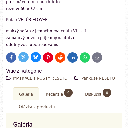
pre správnu polohu chrbtice
rozmer 60 x 37 cm
Poťah VELÚR FLOVER
mäkký poťah z jemného materiálu VELUR
zamatový povrch príjemný na dotyk
odolný voči opotrebovaniu
Bluesky
Twitter
Facebook
Pinterest
Reddit
LinkedIn
WhatsApp
E-
mail
Viac z kategórie
MATRACE a ROŠTY RESETO
Vankúše RESETO
0
0
Galéria
Recenzie
Diskusia
Otázka k produktu
Galéria