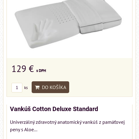
129 €
s DPH
DO KOŠÍKA
ks
Vankúš Cotton Deluxe Standard
Univerzálný zdravotný anatomický vankúš z pamäťovej
peny s Aloe...