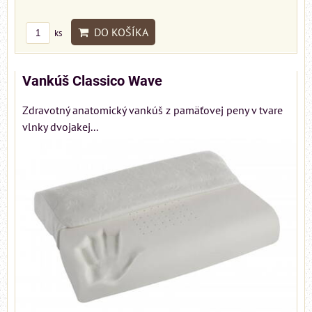
DO KOŠÍKA
ks
Vankúš Classico Wave
Zdravotný anatomický vankúš z pamäťovej peny v tvare
vlnky dvojakej...