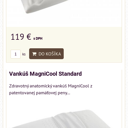
119 €
s DPH
DO KOŠÍKA
ks
Vankúš MagniCool Standard
Zdravotný anatomický vankúš MagniCool z
patentovanej pamäťovej peny...