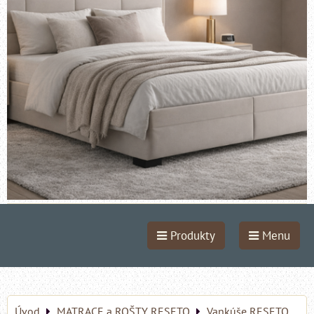
Produkty
Menu
Úvod
MATRACE a ROŠTY RESETO
Vankúše RESETO