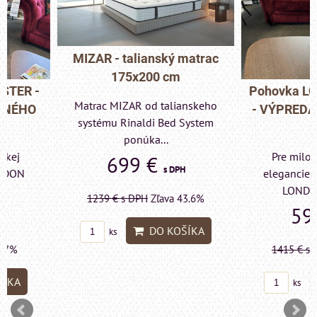
MIZAR - talianský matrac
175x200 cm
Pohovka LONDON C
Matrac MIZAR od talianskeho
- VÝPREDAJ VÝST
systému Rinaldi Bed System
KUSU
ponúka...
Pre milovníkov klas
699 €
s DPH
elegancie kreslo a p
LONDON CHESTE
1239 €
s DPH
Zľava 43.6%
599 €
s DP
DO KOŠÍKA
ks
1415 €
s DPH
Zľava 
DO KO
ks