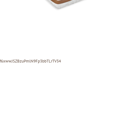
Xf6xwwJSZBzuPmlN9Fp3bbTLrTV34
ý
Pohovka LONDON
Kreslo LONDON
cm
CHESTER -
CHESTER -
VÝPREDAJ
VÝPREDAJ