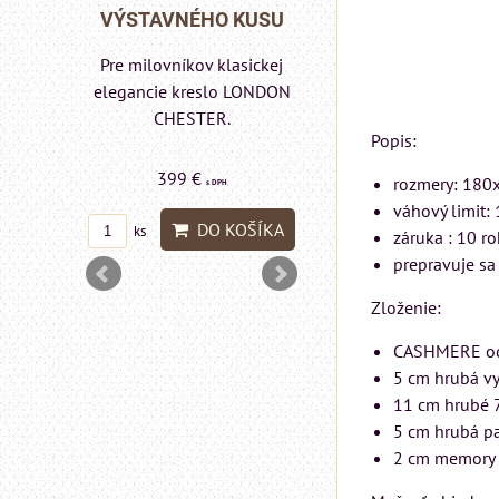
Matrac MIZAR od
 KUSU
VÝSTAVNÉHO KUSU
talianskeho systém
Rinaldi Bed System
asickej
Pre milovníkov klasickej
ponúka...
lo a
elegancie kreslo LONDON
DON
CHESTER.
Popis:
699 €
399 €
rozmery: 180
s DPH
s DPH
váhový limit:
DO KOŠÍ
OŠÍKA
DO KOŠÍKA
ks
ks
záruka : 10 r
prepravuje sa
Zloženie:
CASHMERE odn
5 cm hrubá vy
11 cm hrubé 7
5 cm hrubá p
2 cm memory 