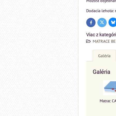
Možosť objednan
Dodacia lehota: 
Bl
Twitter
Facebook
Viac z kategór
MATRACE BE
Galéria
Galéria
Matrac C