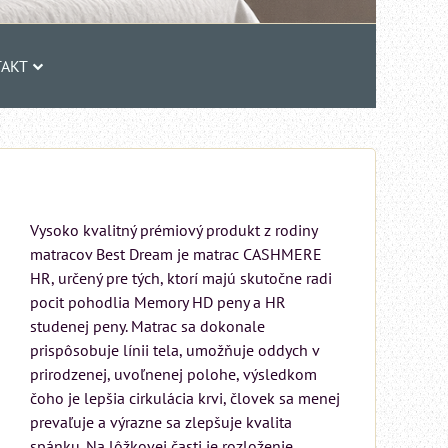
AKT
Vysoko kvalitný prémiový produkt z rodiny
matracov Best Dream je matrac CASHMERE
HR, určený pre tých, ktorí majú skutočne radi
pocit pohodlia Memory HD peny a HR
studenej peny. Matrac sa dokonale
prispôsobuje línii tela, umožňuje oddych v
prirodzenej, uvoľnenej polohe, výsledkom
čoho je lepšia cirkulácia krvi, človek sa menej
prevaľuje a výrazne sa zlepšuje kvalita
spánku. Na lôžkovej časti je rozloženie