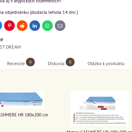
ia aj v atypických rozemeroch!
na objednávku (dodacia lehota 14 dní )
uesky
Pinterest
Reddit
LinkedIn
WhatsApp
E-
mail
ie
ST DREAM
0
0
Recenzie
Diskusia
Otázka k produktu
ASHMERE HR 180x200 cm
Matrac CASHMERE HR 180x200 c