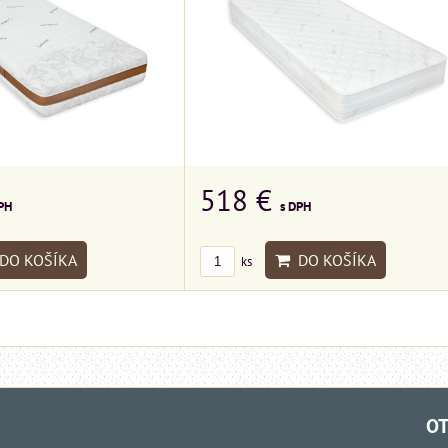
518 €
PH
s DPH
DO KOŠÍKA
DO KOŠÍKA
ks
OT