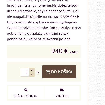
hmotnosti tela rovnomerné. Najdôležitejšou
úlohou matraca je, aby sa prispôsobil telu, a
nie naopak. Keď ležíte na matraci CASHMERE
HR, vaša chrbtica aj končatiny oddychujú vo
svojej prirodzenej polohe, čím sa svaly a nervy
odbremenia od záťaže a umožní sa tak
pohodlná a uvoľnená relaxačná poloha.
940 €
s DPH
DO KOŠÍKA
ks
MIZAR - talianský
Otázka k produktu
Doručenia
matrac 175x200 cm