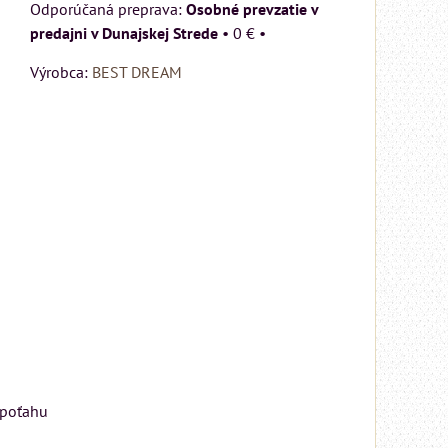
Matrac MIZAR od
Osobné prevzatie v
talianskeho systému
predajni v Dunajskej Strede
•
0 €
•
Rinaldi Bed System
Výrobca:
BEST DREAM
ponúka...
699 €
s DPH
DO KOŠÍKA
ks
 poťahu