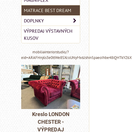
MAGNIFLEX
MATRACE BEST DREAM
DOPLNKY
VÝPREDAJ VÝSTAVNÝCH
KUSOV
mobiliainteriorstudio/?
eid=ARAFHnj6s3e0ttWe8SXcoUNyMx6Jshin5paeoIhbe48iQHTkYZ6
MIZAR - taliansk
NDON
Kreslo LONDON
matrac 175x200 
-
CHESTER -
J
VÝPREDAJ