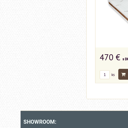
470 €
s D
ks
SHOWROOM: