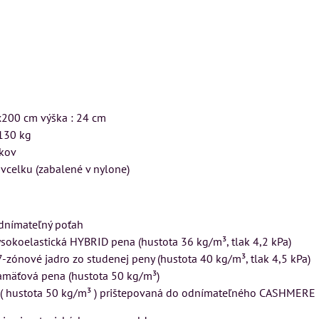
VÝSTAVNÉHO KUSU
VÝSTAVNÉHO KUSU
u
Pre milovníkov klasickej
Pre milovníkov klasickej
elegancie kreslo a
elegancie kreslo LONDON
pohovka LONDON
CHESTER.
CHESTER.
599 €
399 €
x200 cm výška : 24 cm
s DPH
s DPH
 130 kg
KA
DO KOŠÍKA
DO KOŠÍKA
ks
ks
okov
 vcelku (zabalené v nylone)
ímateľný poťah
sokoelastická HYBRID pena (hustota 36 kg/m³, tlak 4,2 kPa)
-zónové jadro zo studenej peny (hustota 40 kg/m³, tlak 4,5 kPa)
amäťová pena (hustota 50 kg/m³)
( hustota 50 kg/m³ ) prištepovaná do odnímateľného CASHMERE