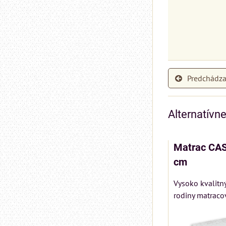
Predchádza
Alternatívn
Matrac CA
cm
Vysoko kvalitn
rodiny matracov