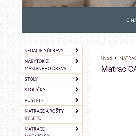
O N
SEDACIE SÚPRAVY
Úvod
MATRAC
NÁBYTOK Z
Matrac 
MASÍVNEHO DREVA
STOLY
STOLIČKY
POSTELE
MATRACE A ROŠTY
RESETO
MATRACE