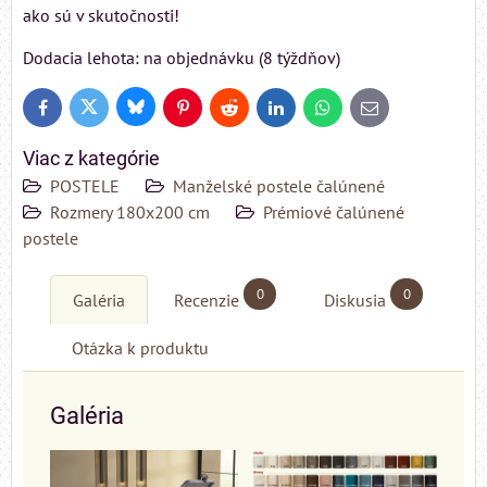
ako sú v skutočnosti!
Dodacia lehota: na objednávku (8 týždňov)
Bluesky
Twitter
Facebook
Pinterest
Reddit
LinkedIn
WhatsApp
E-
mail
Viac z kategórie
POSTELE
Manželské postele čalúnené
Rozmery 180x200 cm
Prémiové čalúnené
postele
0
0
Galéria
Recenzie
Diskusia
Otázka k produktu
Galéria