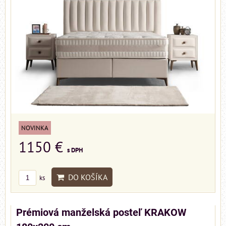
NOVINKA
1150 €
s DPH
DO KOŠÍKA
ks
Prémiová manželská posteľ KRAKOW