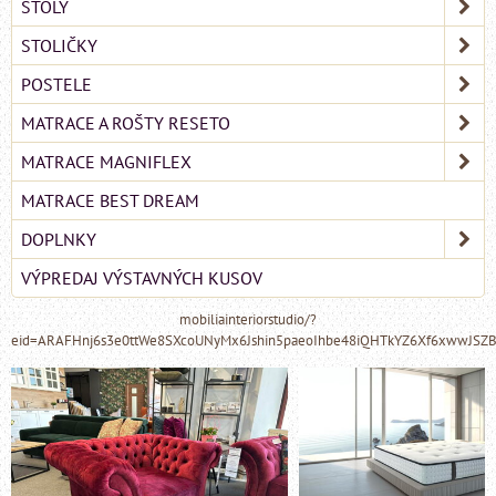
STOLY
STOLIČKY
POSTELE
MATRACE A ROŠTY RESETO
MATRACE MAGNIFLEX
MATRACE BEST DREAM
DOPLNKY
VÝPREDAJ VÝSTAVNÝCH KUSOV
mobiliainteriorstudio/?
eid=ARAFHnj6s3e0ttWe8SXcoUNyMx6Jshin5paeoIhbe48iQHTkYZ6Xf6xwwJSZ