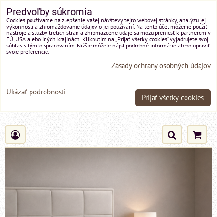
Predvoľby súkromia
Cookies používame na zlepšenie vašej návštevy tejto webovej stránky, analýzu jej
výkonnosti a zhromažďovanie údajov o jej používaní. Na tento účel môžeme použiť
nástroje a služby tretích strán a zhromaždené údaje sa môžu preniesť k partnerom v
EÚ, USA alebo iných krajinách. Kliknutím na „Prijať všetky cookies“ vyjadrujete svoj
súhlas s týmto spracovaním. Nižšie môžete nájsť podrobné informácie alebo upraviť
svoje preferencie.
Zásady ochrany osobných údajov
Ukázať podrobnosti
Prijať všetky cookies