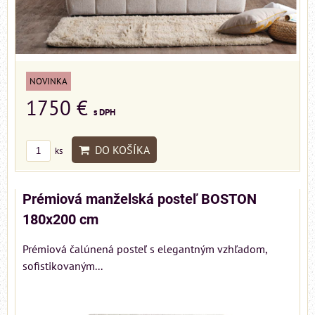
NOVINKA
1750 €
s DPH
DO KOŠÍKA
ks
Prémiová manželská posteľ BOSTON
180x200 cm
Prémiová čalúnená posteľ s elegantným vzhľadom,
sofistikovaným...