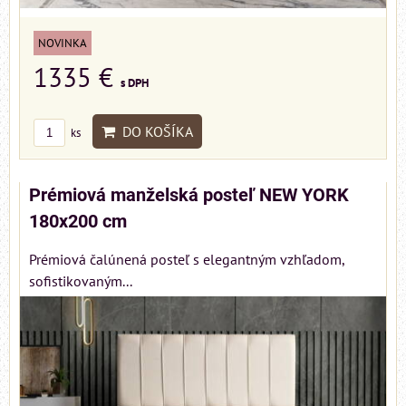
NOVINKA
1335 €
s DPH
DO KOŠÍKA
ks
Prémiová manželská posteľ NEW YORK
180x200 cm
Prémiová čalúnená posteľ s elegantným vzhľadom,
sofistikovaným...