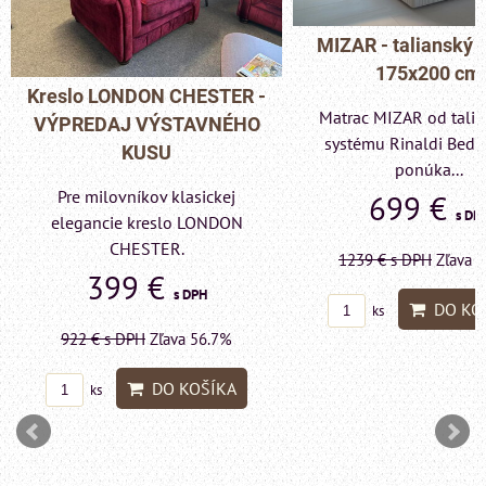
MIZAR - talianský matrac
175x200 cm
Pohovka LONDON C
Matrac MIZAR od talianskeho
- VÝPREDAJ VÝST
systému Rinaldi Bed System
KUSU
ponúka...
Pre milovníkov klas
699 €
s DPH
elegancie kreslo a p
LONDON CHESTE
1239 €
s DPH
Zľava 43.6%
599 €
s DP
DO KOŠÍKA
ks
1415 €
s DPH
Zľava 
DO KO
ks