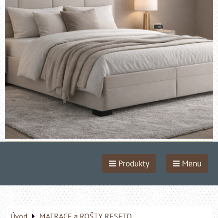
Produkty
Menu
Úvod
MATRACE a ROŠTY RESETO