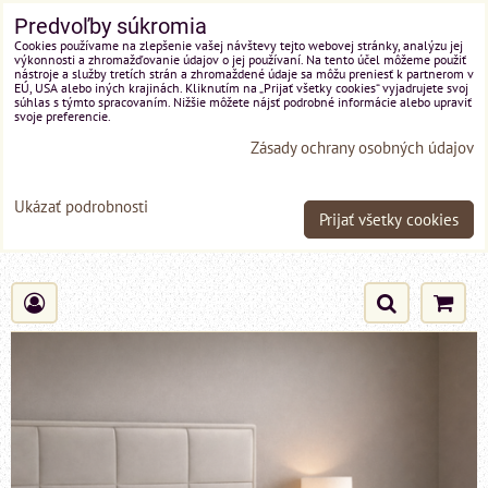
Predvoľby súkromia
Cookies používame na zlepšenie vašej návštevy tejto webovej stránky, analýzu jej
výkonnosti a zhromažďovanie údajov o jej používaní. Na tento účel môžeme použiť
nástroje a služby tretích strán a zhromaždené údaje sa môžu preniesť k partnerom v
EÚ, USA alebo iných krajinách. Kliknutím na „Prijať všetky cookies“ vyjadrujete svoj
súhlas s týmto spracovaním. Nižšie môžete nájsť podrobné informácie alebo upraviť
svoje preferencie.
Zásady ochrany osobných údajov
Ukázať podrobnosti
Prijať všetky cookies