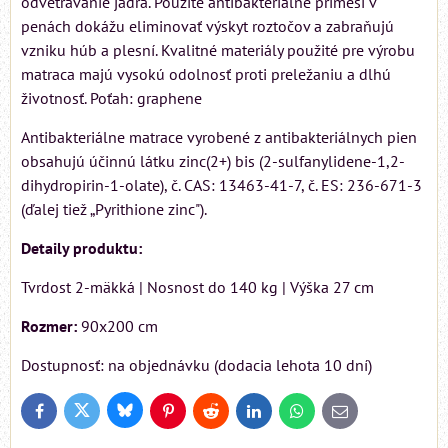
odvetrávanie jadra. Použité antibakteriálne prímesi v
penách dokážu eliminovať výskyt roztočov a zabraňujú
vzniku húb a plesní. Kvalitné materiály použité pre výrobu
matraca majú vysokú odolnosť proti preležaniu a dlhú
životnosť. Poťah: graphene
Antibakteriálne matrace vyrobené z antibakteriálnych pien
obsahujú účinnú látku zinc(2+) bis (2-sulfanylidene-1,2-
dihydropirin-1-olate), č. CAS: 13463-41-7, č. ES: 236-671-3
(ďalej tiež „Pyrithione zinc").
Detaily produktu:
Tvrdost 2-mäkká | Nosnost do 140 kg | Výška 27 cm
Rozmer:
90x200 cm
Dostupnosť: na objednávku (dodacia lehota 10 dní)
Bluesky
Twitter
Facebook
Pinterest
Reddit
LinkedIn
WhatsApp
E-
mail