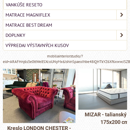
VANKÚŠE RESETO
MATRACE MAGNIFLEX
MATRACE BEST DREAM
DOPLNKY
VÝPREDAJ VÝSTAVNÝCH KUSOV
mobiliainteriorstudio/?
eid=ARAFHnj6s3e0ttWe8SXcoUNyMx6Jshin5paeoIhbe48iQHTkYZ6Xf6xwwJSZ
MIZAR - talianský 
175x200 cm
Kreslo LONDON CHESTER -