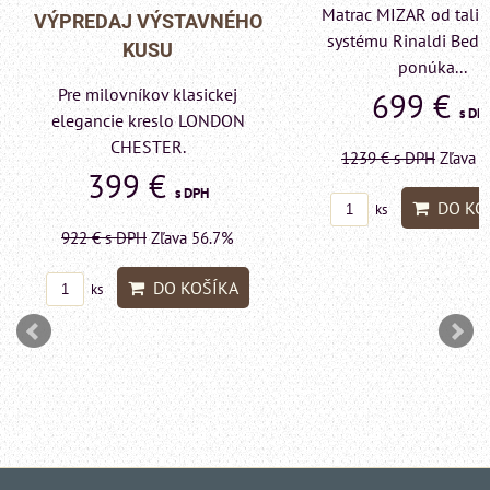
Matrac MIZAR od tali
VÝPREDAJ VÝSTAVNÉHO
systému Rinaldi Bed 
KUSU
ponúka...
Pre milovníkov klasickej
699 €
s DP
elegancie kreslo LONDON
CHESTER.
1239 €
s DPH
Zľava 
399 €
s DPH
DO KO
ks
922 €
s DPH
Zľava 56.7%
DO KOŠÍKA
ks