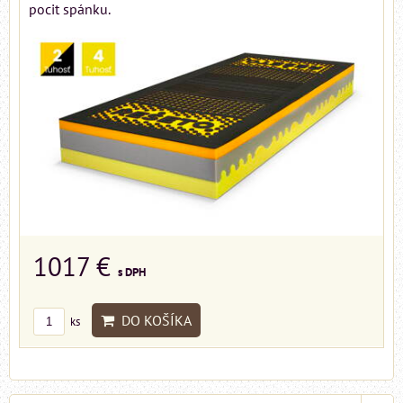
pocit spánku.
1017 €
s DPH
DO KOŠÍKA
ks