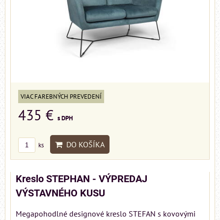
VIAC FAREBNÝCH PREVEDENÍ
435 €
s DPH
DO KOŠÍKA
ks
Kreslo STEPHAN - VÝPREDAJ
VÝSTAVNÉHO KUSU
Megapohodlné designové kreslo STEFAN s kovovými