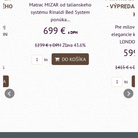
Matrac MIZAR od talianskeho
- VÝPREDAJ VÝST
systému Rinaldi Bed System
KUSU
ponúka...
Pre milovníkov klas
699 €
s DPH
elegancie kreslo a p
LONDON CHESTE
1239 €
s DPH
Zľava 43.6%
599 €
s DP
DO KOŠÍKA
ks
1415 €
s DPH
Zľava 
DO KO
ks