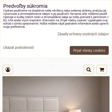
Predvoľby súkromia
Cookies používame na zlepšenie vašej návštevy tejto webovej stránky, analýzu jej
výkonnosti a zhromažďovanie údajov o jej používaní. Na tento účel môžeme použiť
nástroje a služby tretích strán a zhromaždené údaje sa môžu preniesť k partnerom v
EÚ, USA alebo iných krajinách. Kliknutím na „Prijať všetky cookies“ vyjadrujete svoj
súhlas s týmto spracovaním. Nižšie môžete nájsť podrobné informácie alebo upraviť
svoje preferencie.
Zásady ochrany osobných údajov
Ukázať podrobnosti
Prijať všetky cookies