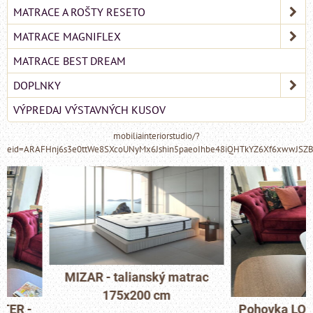
MATRACE A ROŠTY RESETO
MATRACE MAGNIFLEX
MATRACE BEST DREAM
DOPLNKY
VÝPREDAJ VÝSTAVNÝCH KUSOV
mobiliainteriorstudio/?
eid=ARAFHnj6s3e0ttWe8SXcoUNyMx6Jshin5paeoIhbe48iQHTkYZ6Xf6xwwJSZ
MIZAR - talianský matrac
175x200 cm
Pohovka LONDON C