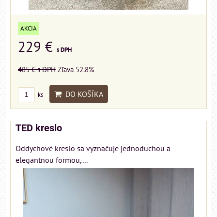
AKCIA
229 €
s DPH
485 €
s DPH
Zľava 52.8%
DO KOŠÍKA
ks
TED kreslo
Oddychové kreslo sa vyznačuje jednoduchou a
elegantnou formou,...