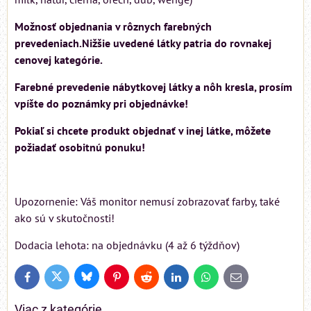
Možnosť objednania v rôznych farebných
prevedeniach.Nižšie uvedené látky patria do rovnakej
cenovej kategórie.
Farebné prevedenie nábytkovej látky a nôh kresla, prosím
vpíšte do poznámky pri objednávke!
Pokiaľ si chcete produkt objednať v inej látke, môžete
požiadať osobitnú ponuku!
Upozornenie: Váš monitor nemusí zobrazovať farby, také
ako sú v skutočnosti!
Dodacia lehota: na objednávku (4 až 6 týždňov)
Bluesky
Twitter
Facebook
Pinterest
Reddit
LinkedIn
WhatsApp
E-
mail
Viac z kategórie