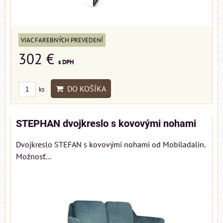
VIAC FAREBNÝCH PREVEDENÍ
302 €
s DPH
DO KOŠÍKA
ks
STEPHAN dvojkreslo s kovovými nohami
Dvojkreslo STEFAN s kovovými nohami od Mobiladalin.
Možnosť...