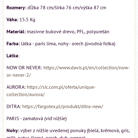
Rozmery:
dĺžka 78 cm/šírka 76 cm/výška 87 cm
Váha:
15.5 Kg
Materiál:
masívne bukové drevo, PFL, polyuretán
Farba:
látka - paris lima, nohy - orech (úvodná fotka)
Látka
:
NOW OR NEVER:
https://www.davis.pl/en/collection/now-
or-never-2/
AURORA:
https://sic.com.pl/oferta/unique-
collection/aurora/
DITRA:
https://fargotex.pl/produkt/ditra-new/
PARIS - zamatová (viď nižšie)
Nohy:
výber z nižšie uvedenej ponuky (bielá, krémová, gris,
milk, natur, čierná, orech, dub, wenge)