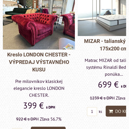
MIZAR - talianský matrac
175x200 cm
Pohovka LONDON C
Matrac MIZAR od talianskeho
- VÝPREDAJ VÝST
systému Rinaldi Bed System
KUSU
ponúka...
Pre milovníkov klas
699 €
s DPH
elegancie kreslo a p
LONDON CHESTE
1239 €
s DPH
Zľava 43.6%
599 €
s DP
DO KOŠÍKA
ks
1415 €
s DPH
Zľava 