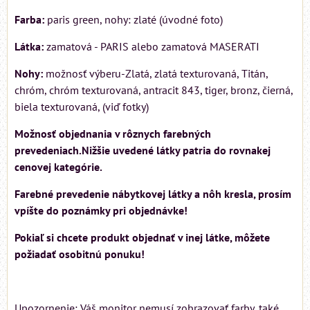
Farba:
paris green, nohy: zlaté (úvodné foto)
Látka:
zamatová - PARIS alebo zamatová MASERATI
Nohy:
možnosť výberu-Zlatá, zlatá texturovaná, Titán,
chróm, chróm texturovaná, antracit 843, tiger, bronz, čierná,
biela texturovaná, (viď fotky)
Možnosť objednania v rôznych farebných
prevedeniach.Nižšie uvedené látky patria do rovnakej
cenovej kategórie.
Farebné prevedenie nábytkovej látky a nôh kresla, prosím
vpíšte do poznámky pri objednávke!
Pokiaľ si chcete produkt objednať v inej látke, môžete
požiadať osobitnú ponuku!
Upozornenie: Váš monitor nemusí zobrazovať farby, také