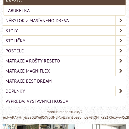
KRESLÁ
TABURETKA
NÁBYTOK Z MASÍVNEHO DREVA
STOLY
STOLIČKY
POSTELE
MATRACE A ROŠTY RESETO
MATRACE MAGNIFLEX
MATRACE BEST DREAM
DOPLNKY
VÝPREDAJ VÝSTAVNÝCH KUSOV
mobiliainteriorstudio/?
eid=ARAFHnj6s3e0ttWe8SXcoUNyMx6Jshin5paeoIhbe48iQHTkYZ6Xf6xwwJSZ