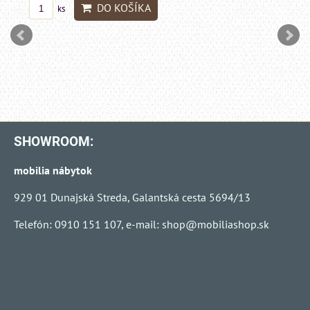
DO KO
ks
SHOWROOM:
mobilia nábytok
929 01 Dunajská Streda, Galantská cesta 5694/13
Telefón: 0910 151 107, e-mail:
shop@mobiliashop.sk