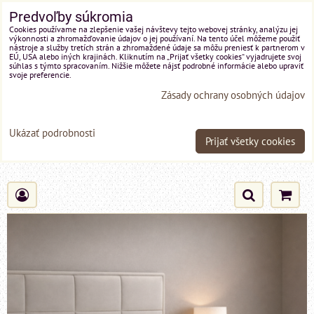
Predvoľby súkromia
Cookies používame na zlepšenie vašej návštevy tejto webovej stránky, analýzu jej
výkonnosti a zhromažďovanie údajov o jej používaní. Na tento účel môžeme použiť
nástroje a služby tretích strán a zhromaždené údaje sa môžu preniesť k partnerom v
EÚ, USA alebo iných krajinách. Kliknutím na „Prijať všetky cookies“ vyjadrujete svoj
súhlas s týmto spracovaním. Nižšie môžete nájsť podrobné informácie alebo upraviť
svoje preferencie.
Zásady ochrany osobných údajov
Ukázať podrobnosti
Prijať všetky cookies