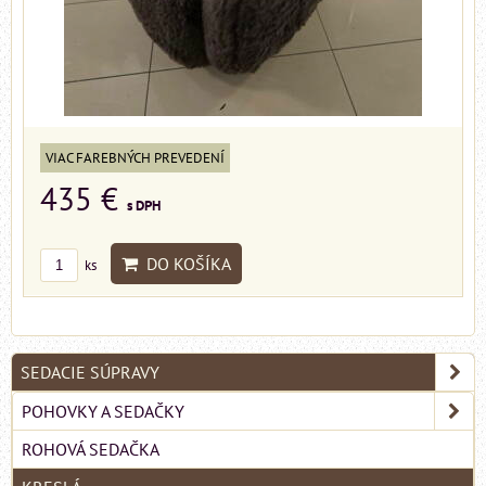
VIAC FAREBNÝCH PREVEDENÍ
435 €
s DPH
DO KOŠÍKA
ks
SEDACIE SÚPRAVY
POHOVKY A SEDAČKY
ROHOVÁ SEDAČKA