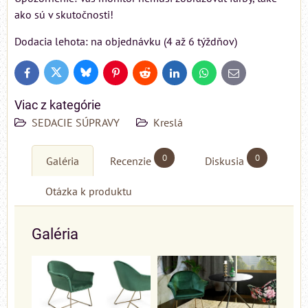
ako sú v skutočnosti!
Dodacia lehota: na objednávku (4 až 6 týždňov)
Bluesky
Twitter
Facebook
Pinterest
Reddit
LinkedIn
WhatsApp
E-
mail
Viac z kategórie
SEDACIE SÚPRAVY
Kreslá
0
0
Galéria
Recenzie
Diskusia
Otázka k produktu
Galéria