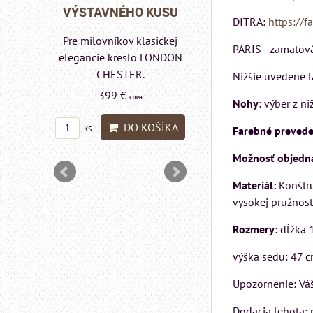
Rinaldi Bed System
 KUSU
VÝSTAVNÉHO KU
DITRA:
https://f
ponúka...
asickej
Pre milovníkov klasic
PARIS - zamatová 
699 €
s DPH
 LONDON
elegancie kreslo a
pohovka LONDON
Nižšie uvedené l
DO KOŠÍKA
ks
CHESTER.
Nohy:
výber z ni
599 €
s DPH
OŠÍKA
Farebné prevede
DO KOŠÍ
ks
Možnosť objednan
Materiál:
Konštru
vysokej pružnost
Rozmery:
dĺžka 
výška sedu: 47 
Upozornenie: Váš
Dodacia lehota: 