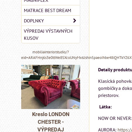
MAGNIFLEX
MATRACE BEST DREAM
DOPLNKY
VÝPREDAJ VÝSTAVNÝCH
KUSOV
mobiliainteriorstudio/?
eid=ARAFHnj6s3e0ttWe8SXcoUNyMx6Jshin5paeoIhbe48iQHTkYZ6
Detaily produktu
Klasická pohovka
gombičky a dokon
priestorov.
MIZAR - talianský
Látka:
matrac 175x200 cm
DON
Pohovka LONDO
NOW OR NEVER
-
CHESTER -
Matrac MIZAR od
J
VÝPREDAJ
AURORA:
https:/
talianskeho systému