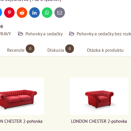
uesky
Pinterest
Reddit
LinkedIn
WhatsApp
E-
mail
ie
PRAVY
Pohovky a sedačky
Pohovky a sedačky bez rozk
0
0
Recenzie
Diskusia
Otázka k produktu
N CHESTER 2-pohovka
LONDON CHESTER 2-pohovka