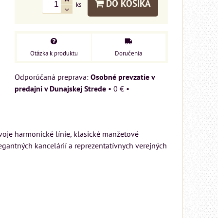
DO KOŠÍKA
ks
Otázka k produktu
Doručenia
Osobné prevzatie v
predajni v Dunajskej Strede
•
0 €
•
voje harmonické línie, klasické manžetové
gantných kancelárií a reprezentatívnych verejných