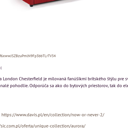
Xf6xwwJSZBzuPmlN9Fp3bbTLrTV34
:
 London Chesterfield je milovaná fanúšikmi britského štýlu pre s
alé pohodlie. Odporúča sa ako do bytových priestorov, tak do ele
MIZAR - talianský
matrac 175x200 cm
N
Kreslo LONDON
:
https://www.davis.pl/en/collection/now-or-never-2/
CHESTER -
Matrac MIZAR od
VÝPREDAJ
/sic.com.pl/oferta/unique-collection/aurora/
talianskeho systému