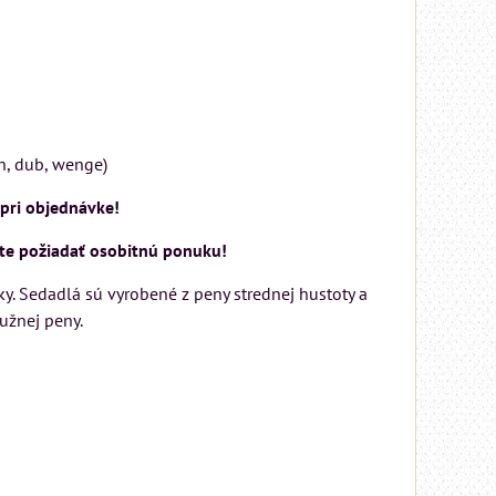
ch, dub, wenge)
pri objednávke!
žete požiadať osobitnú ponuku!
. Sedadlá sú vyrobené z peny strednej hustoty a
užnej peny.