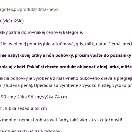
Rinaldi Bed System
SU
VÝSTAVNÉHO KUSU
argotex.pl/produkt/ditra-new/
ponúka...
kej
Pre milovníkov klasickej
(viď nižšie)
699 €
s DPH
elegancie kreslo LONDON
CHESTER.
átky patria do rovnakej cenovej kategórie.
DO KOŠÍKA
ks
399 €
s DPH
žšie uvedenej ponuky (bielá, krémová, gris, milk, natur, čierná, ore
DO KOŠÍKA
ks
nie nábytkovej látky a nôh pohovky, prosím vpíšte do poznámky 
KA
ia aj v koži. Pokiaľ si chcete produkt objednať v inej látke, mô
kcia pohovky je vyrobená z masívneho bukového dreva a preglejky
i (studená pena). Operadlá sú vyrobené z vysoko hustej, vysoko pr
190 cm / šírka 96 cm/výška 74 cm
cm, hĺbka sedadla:68 cm
 monitor nemusí zobrazovať farby, také ako sú v skutočnosti!
na objednávku (4 až 6 týždňov)