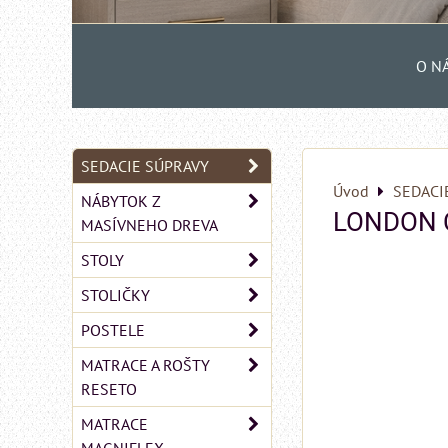
O N
SEDACIE SÚPRAVY
Úvod
SEDACI
NÁBYTOK Z
LONDON 
MASÍVNEHO DREVA
STOLY
STOLIČKY
POSTELE
MATRACE A ROŠTY
RESETO
MATRACE