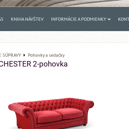
ÁS
KNIHA NÁVŠTEV
INFORMÁCIE A PODMIENKY
KONT
E SÚPRAVY
Pohovky a sedačky
CHESTER 2-pohovka