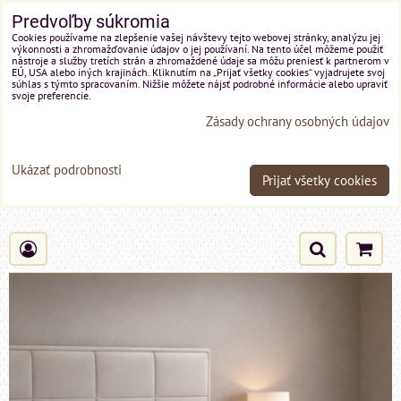
Predvoľby súkromia
Cookies používame na zlepšenie vašej návštevy tejto webovej stránky, analýzu jej
výkonnosti a zhromažďovanie údajov o jej používaní. Na tento účel môžeme použiť
nástroje a služby tretích strán a zhromaždené údaje sa môžu preniesť k partnerom v
EÚ, USA alebo iných krajinách. Kliknutím na „Prijať všetky cookies“ vyjadrujete svoj
súhlas s týmto spracovaním. Nižšie môžete nájsť podrobné informácie alebo upraviť
svoje preferencie.
Zásady ochrany osobných údajov
Ukázať podrobnosti
Prijať všetky cookies