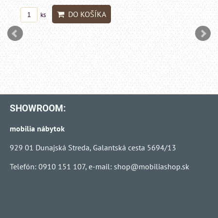
DO KO
ks
SHOWROOM:
mobilia nábytok
929 01 Dunajská Streda, Galantská cesta 5694/13
Telefón: 0910 151 107, e-mail:
shop@mobiliashop.sk