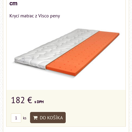
cm
Krycí matrac z Visco peny
182 €
s DPH
DO KOŠÍKA
ks