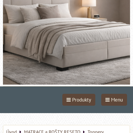
Produkty
Menu
Úvod
MATRACE a ROŠTY RESETO
Toppery