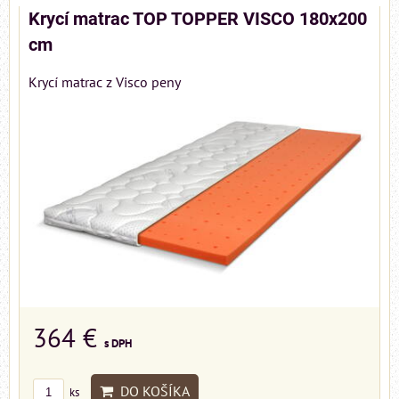
Krycí matrac TOP TOPPER VISCO 180x200
cm
Krycí matrac z Visco peny
364 €
s DPH
DO KOŠÍKA
ks