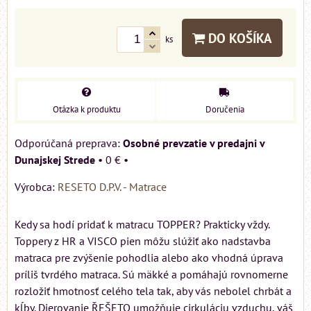
DO KOŠÍKA
ks
Otázka k produktu
Doručenia
Osobné prevzatie v predajni v
Dunajskej Strede
•
0 €
•
Výrobca:
RESETO D.P.V. - Matrace
Kedy sa hodí pridať k matracu TOPPER? Prakticky vždy.
Toppery z HR a VISCO pien môžu slúžiť ako nadstavba
matraca pre zvýšenie pohodlia alebo ako vhodná úprava
príliš tvrdého matraca. Sú mäkké a pomáhajú rovnomerne
rozložiť hmotnosť celého tela tak, aby vás nebolel chrbát a
kĺby. Dierovanie ŘEŠETO umožňuje cirkuláciu vzduchu, váš