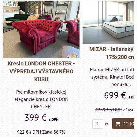
MIZAR - talianský matrac
175x200 cm
Pohovka LONDON C
Matrac MIZAR od talianskeho
- VÝPREDAJ VÝST
systému Rinaldi Bed System
KUSU
ponúka...
Pre milovníkov klas
699 €
s DPH
elegancie kreslo a p
LONDON CHESTE
1239 €
s DPH
Zľava 43.6%
599 €
s DP
DO KOŠÍKA
ks
1415 €
s DPH
Zľava 