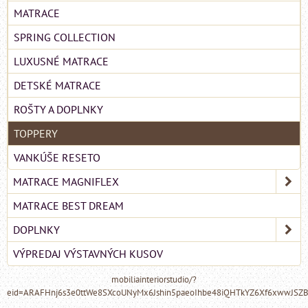
MATRACE
SPRING COLLECTION
LUXUSNÉ MATRACE
DETSKÉ MATRACE
ROŠTY A DOPLNKY
TOPPERY
VANKÚŠE RESETO
MATRACE MAGNIFLEX
MATRACE BEST DREAM
DOPLNKY
VÝPREDAJ VÝSTAVNÝCH KUSOV
mobiliainteriorstudio/?
eid=ARAFHnj6s3e0ttWe8SXcoUNyMx6Jshin5paeoIhbe48iQHTkYZ6Xf6xwwJSZ