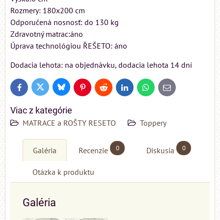
Rozmery: 180x200 cm
Odporučená nosnosť: do 130 kg
Zdravotný matrac:áno
Úprava technológiou ŘEŠETO: áno
Dodacia lehota: na objednávku, dodacia lehota 14 dní
Bluesky
Twitter
Facebook
Pinterest
Reddit
LinkedIn
WhatsApp
E-
mail
Viac z kategórie
MATRACE a ROŠTY RESETO
Toppery
0
0
Galéria
Recenzie
Diskusia
Otázka k produktu
Galéria