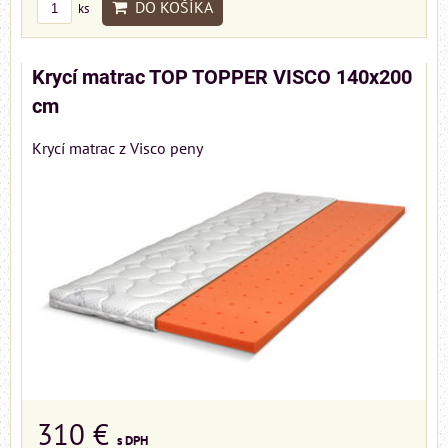
DO KOŠÍKA
ks
Krycí matrac TOP TOPPER VISCO 140x200
cm
Krycí matrac z Visco peny
310 €
s DPH