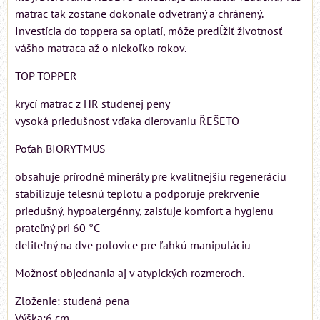
matrac tak zostane dokonale odvetraný a chránený.
Investícia do toppera sa oplatí, môže predĺžiť životnosť
vášho matraca až o niekoľko rokov.
TOP TOPPER
krycí matrac z HR studenej peny
vysoká priedušnosť vďaka dierovaniu ŘEŠETO
Poťah BIORYTMUS
obsahuje prírodné minerály pre kvalitnejšiu regeneráciu
stabilizuje telesnú teplotu a podporuje prekrvenie
priedušný, hypoalergénny, zaisťuje komfort a hygienu
prateľný pri 60 °C
deliteľný na dve polovice pre ľahkú manipuláciu
Možnosť objednania aj v atypických rozmeroch.
Zloženie: studená pena
Výška:6 cm