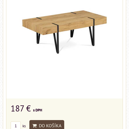
187 €
s DPH
DO KOŠÍKA
ks