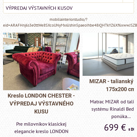
VÝPREDAJ VÝSTAVNÝCH KUSOV
mobiliainteriorstudio/?
eid=ARAFHnj6s3e0ttWe8SXcoUNyMx6Jshin5paeoIhbe48iQHTkYZ6Xf6xwwJSZ
MIZAR - talianský m
175x200 cm
Kreslo LONDON CHESTER -
Matrac MIZAR od talian
VÝPREDAJ VÝSTAVNÉHO
systému Rinaldi Bed S
KUSU
ponúka...
Pre milovníkov klasickej
699 €
s DPH
elegancie kreslo LONDON