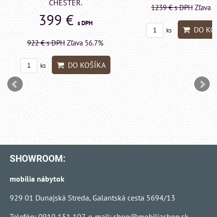
CHESTER.
1239 €
s DPH
Zľava 43
399 €
s DPH
DO KOŠÍ
ks
922 €
s DPH
Zľava 56.7%
DO KOŠÍKA
ks
SHOWROOM:
mobilia nábytok
929 01 Dunajská Streda, Galantská cesta 5694/13
Telefón: 0910 151 107, e-mail:
shop@mobiliashop.sk