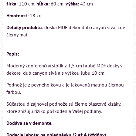
šírka
: 110 cm,
hĺbka:
60 cm,
výška:
43 cm
Hmotnosť:
18 kg
Detaily produktu:
doska MDF dekor dub canyon sivá, kov
čierny mat
Popis:
Moderný konferenčný stolík z 1,5 cm hrubé MDF dosky v
dekore dub canyon sivá a s výškou lubu 10 cm.
Podnož je z pevného kovu a je lakovaná matnou čiernou
farbou.
Súčasťou dizajnovej podnože sú čierne plastové klzáky,
ktoré znižujú riziko poškodenia Vašej podlahy.
Dodáva sa v demonte.
Dodacia lehota: na objednávku (2 až 4 týždňov).