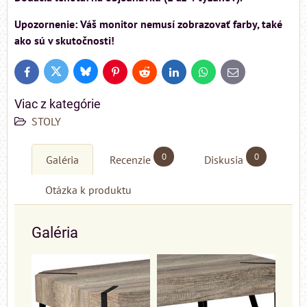
Upozornenie: Váš monitor nemusí zobrazovať farby, také
ako sú v skutočnosti!
Bluesky
Twitter
Facebook
Pinterest
Reddit
LinkedIn
WhatsApp
E-
mail
Viac z kategórie
STOLY
0
0
Galéria
Recenzie
Diskusia
Otázka k produktu
Galéria