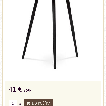
41 €
s DPH
DO KOŠÍKA
ks