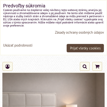
Predvoľby súkromia
Cookies používame na zlepšenie vašej návštevy tejto webovej stránky, analýzu jej
výkonnosti a zhromažďovanie údajov o jej používaní. Na tento účel môžeme použiť
nástroje a služby tretích strán a zhromaždené údaje sa môžu preniesť k partnerom v
EÚ, USA alebo iných krajinách. Kliknutím na „Prijať všetky cookies“ vyjadrujete svoj
súhlas s týmto spracovaním. Nižšie môžete nájsť podrobné informácie alebo upraviť
svoje preferencie.
Zásady ochrany osobných údajov
Ukázať podrobnosti
Prijať všetky cookies