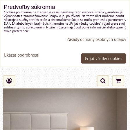
Predvoľby súkromia
Cookies používame na zlepšenie vašej návštevy tejto webovej stránky, analýzu jej
výkonnosti a zhromažďovanie údajov o jej používaní. Na tento účel môžeme použiť
nástroje a služby tretích strán a zhromaždené údaje sa môžu preniesť k partnerom v
EÚ, USA alebo iných krajinách. Kliknutím na „Prijať všetky cookies“ vyjadrujete svoj
súhlas s týmto spracovaním. Nižšie môžete nájsť podrobné informácie alebo upraviť
svoje preferencie.
Zásady ochrany osobných údajov
Ukázať podrobnosti
Prijať všetky cookies