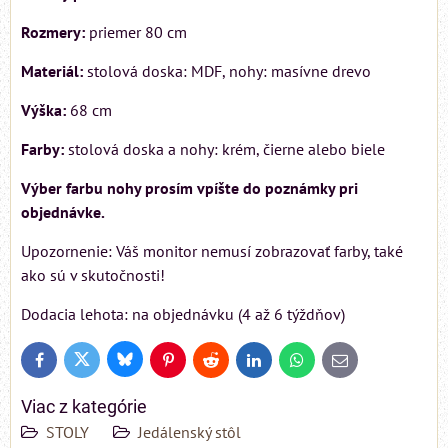
Rozmery:
priemer 80 cm
Materiál:
stolová doska: MDF, nohy: masívne drevo
Výška:
68 cm
Farby:
stolová doska a nohy: krém, čierne alebo biele
Výber farbu nohy prosím vpíšte do poznámky pri
objednávke.
Upozornenie: Váš monitor nemusí zobrazovať farby, také
ako sú v skutočnosti!
Dodacia lehota: na objednávku (4 až 6 týždňov)
Bluesky
Twitter
Facebook
Pinterest
Reddit
LinkedIn
WhatsApp
E-
mail
Viac z kategórie
STOLY
Jedálenský stôl