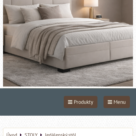
Produkty
Menu
Úvod
STOLY
Jedálenský stôl