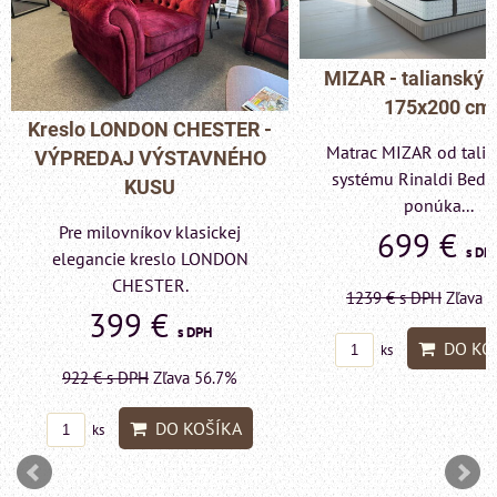
MIZAR - talianský 
175x200 cm
Kreslo LONDON CHESTER -
Matrac MIZAR od tali
VÝPREDAJ VÝSTAVNÉHO
systému Rinaldi Bed 
KUSU
ponúka...
Pre milovníkov klasickej
699 €
s DP
elegancie kreslo LONDON
CHESTER.
1239 €
s DPH
Zľava 
399 €
s DPH
DO KO
ks
922 €
s DPH
Zľava 56.7%
DO KOŠÍKA
ks