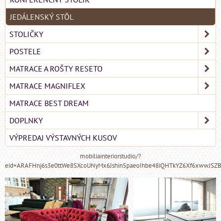
JEDÁLENSKÝ STÔL
STOLIČKY
POSTELE
MATRACE A ROŠTY RESETO
MATRACE MAGNIFLEX
MATRACE BEST DREAM
DOPLNKY
VÝPREDAJ VÝSTAVNÝCH KUSOV
mobiliainteriorstudio/?
eid=ARAFHnj6s3e0ttWe8SXcoUNyMx6Jshin5paeoIhbe48iQHTkYZ6Xf6xwwJSZ