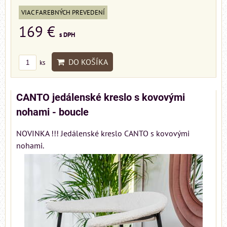
VIAC FAREBNÝCH PREVEDENÍ
169 €
s DPH
DO KOŠÍKA
ks
CANTO jedálenské kreslo s kovovými
nohami - boucle
NOVINKA !!! Jedálenské kreslo CANTO s kovovými
nohami.