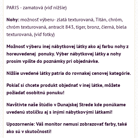
PARIS - zamatová (viď nižšie)
Nohy:
možnosť výberu- zlatá texturovaná, Titán, chróm,
chróm texturovaná, antracit 843, tiger, bronz, čierná, biela
texturovaná, (viď fotky)
Možnosť výberu inej nábytkovej látky ako aj farbu nohy z
horeuvedenej ponuky. Výber nábytkovej látky a nohy
prosím vpíšte do poznámky pri objednávke.
Nižšie uvedené látky patria do rovnakej cenovej kategórie.
Pokiaľ si chcete produkt objednať v inej látke, môžete
požiadať osobitnú ponuku!
Navštívte naše štúdio v Dunajskej Strede kde ponúkame
uvedenú stoličku aj s inými nábytkovými látkami!
Upozornenie: Váš monitor nemusí zobrazovať farby, také
ako sú v skutočnosti!