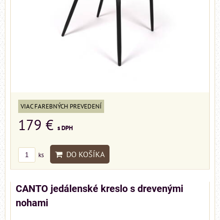
VIAC FAREBNÝCH PREVEDENÍ
179 €
s DPH
DO KOŠÍKA
ks
CANTO jedálenské kreslo s drevenými
nohami