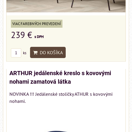
VIAC FAREBNÝCH PREVEDENÍ
239 €
s DPH
DO KOŠÍKA
ks
ARTHUR jedálenské kreslo s kovovými
nohami zamatová látka
NOVINKA !!! Jedálenské stoličky ATHUR s kovovými
nohami.