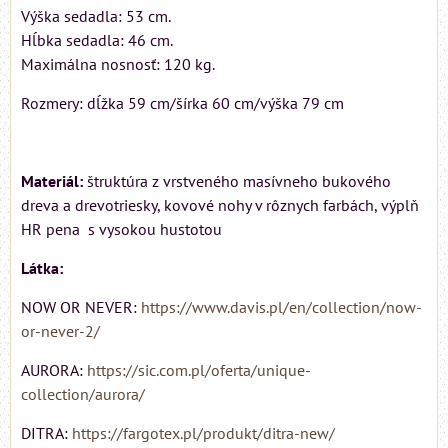
Výška sedadla: 53 cm.
Hĺbka sedadla: 46 cm.
Maximálna nosnosť: 120 kg.
Rozmery: dĺžka 59 cm/šírka 60 cm/výška 79 cm
Materiál:
štruktúra z vrstveného masívneho bukového
dreva a drevotriesky, kovové nohy v rôznych farbách, výplň
HR pena s vysokou hustotou
Látka:
NOW OR NEVER:
https://www.davis.pl/en/collection/now-
or-never-2/
AURORA:
https://sic.com.pl/oferta/unique-
collection/aurora/
DITRA:
https://fargotex.pl/produkt/ditra-new/