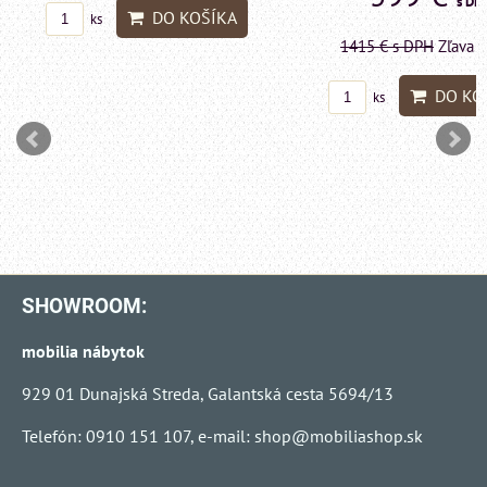
s DP
DO KOŠÍKA
ks
1415 €
s DPH
Zľava 
DO KO
ks
SHOWROOM:
mobilia nábytok
929 01 Dunajská Streda, Galantská cesta 5694/13
Telefón: 0910 151 107, e-mail:
shop@mobiliashop.sk