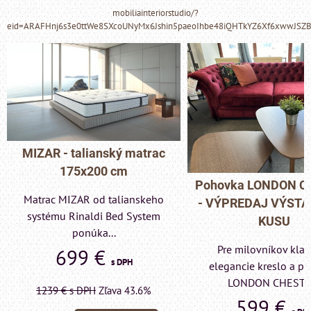
mobiliainteriorstudio/?
eid=ARAFHnj6s3e0ttWe8SXcoUNyMx6Jshin5paeoIhbe48iQHTkYZ6Xf6xwwJSZ
MIZAR - talianský matrac
175x200 cm
Pohovka LONDON C
Matrac MIZAR od talianskeho
- VÝPREDAJ VÝST
systému Rinaldi Bed System
KUSU
ponúka...
Pre milovníkov klas
699 €
s DPH
elegancie kreslo a p
LONDON CHESTE
1239 €
s DPH
Zľava 43.6%
599 €