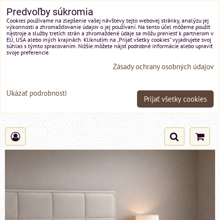
Predvoľby súkromia
Cookies používame na zlepšenie vašej návštevy tejto webovej stránky, analýzu jej
výkonnosti a zhromažďovanie údajov o jej používaní. Na tento účel môžeme použiť
nástroje a služby tretích strán a zhromaždené údaje sa môžu preniesť k partnerom v
EÚ, USA alebo iných krajinách. Kliknutím na „Prijať všetky cookies“ vyjadrujete svoj
súhlas s týmto spracovaním. Nižšie môžete nájsť podrobné informácie alebo upraviť
svoje preferencie.
Zásady ochrany osobných údajov
Ukázať podrobnosti
Prijať všetky cookies