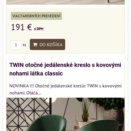
VIAC FAREBNÝCH PREVEDENÍ
191 €
s DPH
DO KOŠÍKA
ks
TWIN otočné jedálenské kreslo s kovovými
nohami látka classic
NOVINKA !!! Otočné jedálenské kreslo TWIN s kovovými
nohami. Otáča...