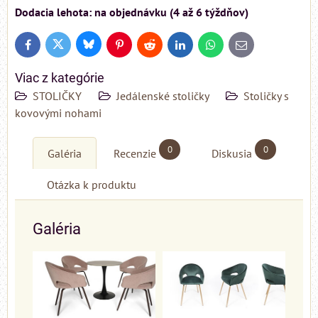
Dodacia lehota: na objednávku (4 až 6 týždňov)
Bluesky
Twitter
Facebook
Pinterest
Reddit
LinkedIn
WhatsApp
E-
mail
Viac z kategórie
STOLIČKY
Jedálenské stoličky
Stoličky s
kovovými nohami
0
0
Galéria
Recenzie
Diskusia
Otázka k produktu
Galéria