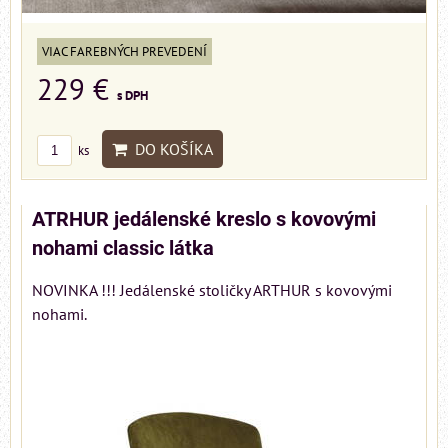
VIAC FAREBNÝCH PREVEDENÍ
229 €
s DPH
DO KOŠÍKA
ks
ATRHUR jedálenské kreslo s kovovými
nohami classic látka
NOVINKA !!! Jedálenské stoličky ARTHUR s kovovými
nohami.