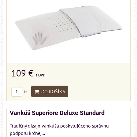
109 €
s DPH
DO KOŠÍKA
ks
Vankúš Superiore Deluxe Standard
Tradičný dizajn vankúša poskytujúceho správnu
podporu krčnej...