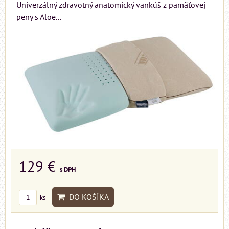
Univerzálný zdravotný anatomický vankúš z pamäťovej
peny s Aloe...
129 €
s DPH
DO KOŠÍKA
ks