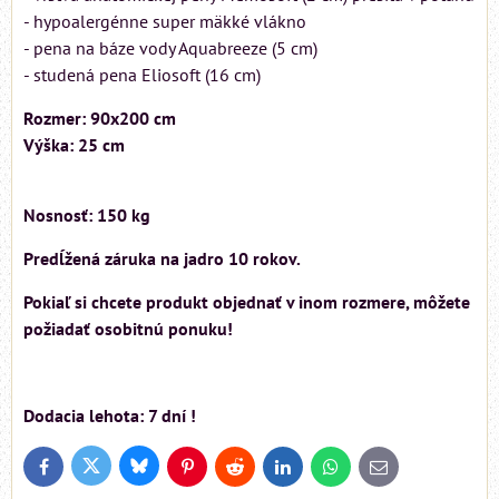
- hypoalergénne super mäkké vlákno
- pena na báze vody Aquabreeze (5 cm)
- studená pena Eliosoft (16 cm)
Rozmer: 90x200 cm
Výška: 25 cm
Nosnosť: 150 kg
Predĺžená záruka na jadro 10 rokov.
Pokiaľ si chcete produkt objednať v inom rozmere, môžete
požiadať osobitnú ponuku!
Dodacia lehota: 7 dní !
Bluesky
Twitter
Facebook
Pinterest
Reddit
LinkedIn
WhatsApp
E-
mail