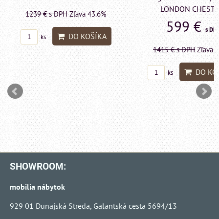
LONDON CHESTE
1239 €
s DPH
Zľava 43.6%
599 €
s DP
DO KOŠÍKA
ks
1415 €
s DPH
Zľava 
DO KO
ks
SHOWROOM:
mobilia nábytok
929 01 Dunajská Streda, Galantská cesta 5694/13