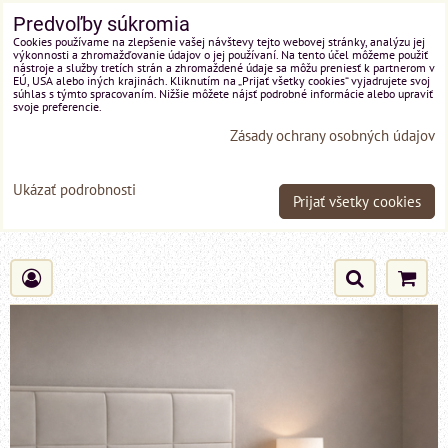
Predvoľby súkromia
Cookies používame na zlepšenie vašej návštevy tejto webovej stránky, analýzu jej
výkonnosti a zhromažďovanie údajov o jej používaní. Na tento účel môžeme použiť
nástroje a služby tretích strán a zhromaždené údaje sa môžu preniesť k partnerom v
EÚ, USA alebo iných krajinách. Kliknutím na „Prijať všetky cookies“ vyjadrujete svoj
súhlas s týmto spracovaním. Nižšie môžete nájsť podrobné informácie alebo upraviť
svoje preferencie.
Zásady ochrany osobných údajov
Ukázať podrobnosti
Prijať všetky cookies