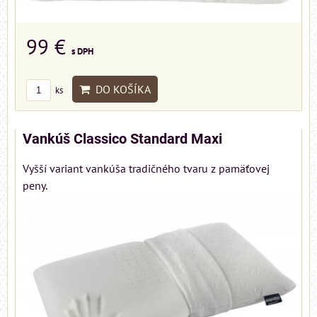
99 €
s DPH
DO KOŠÍKA
ks
Vankúš Classico Standard Maxi
Vyšší variant vankúša tradičného tvaru z pamäťovej
peny.