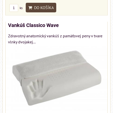
DO KOŠÍKA
ks
Vankúš Classico Wave
Zdravotný anatomický vankúš z pamäťovej peny v tvare
vlnky dvojakej...