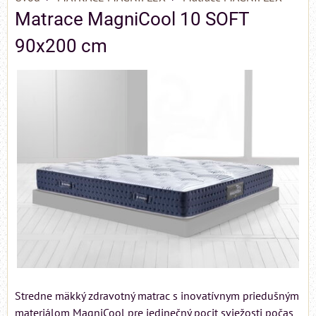
Matrace MagniCool 10 SOFT
90x200 cm
Stredne mäkký zdravotný matrac s inovatívnym priedušným
materiálom MagniCool pre jedinečný pocit sviežosti počas