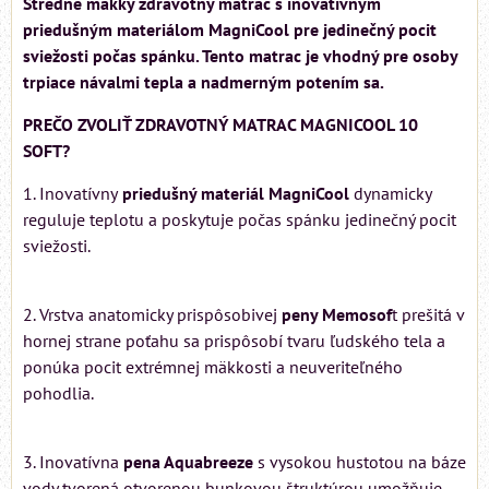
Stredne mäkký zdravotný matrac s inovatívnym
priedušným materiálom MagniCool pre jedinečný pocit
sviežosti počas spánku. Tento matrac je vhodný pre osoby
trpiace návalmi tepla a nadmerným potením sa.
PREČO ZVOLIŤ ZDRAVOTNÝ MATRAC MAGNICOOL 10
SOFT?
1. Inovatívny
priedušný materiál MagniCool
dynamicky
reguluje teplotu a poskytuje počas spánku jedinečný pocit
sviežosti.
2. Vrstva anatomicky prispôsobivej
peny Memosof
t prešitá v
hornej strane poťahu sa prispôsobí tvaru ľudského tela a
ponúka pocit extrémnej mäkkosti a neuveriteľného
pohodlia.
3. Inovatívna
pena Aquabreeze
s vysokou hustotou na báze
vody tvorená otvorenou bunkovou štruktúrou umožňuje