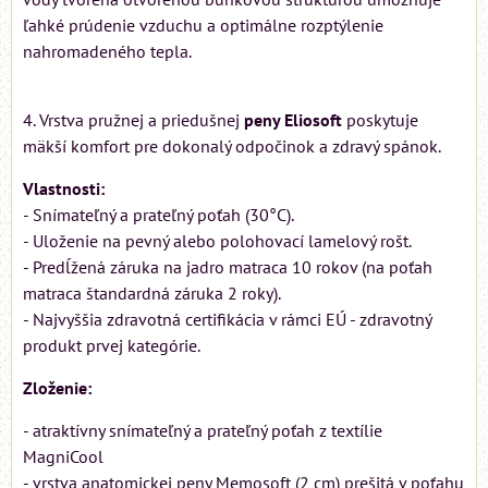
ľahké prúdenie vzduchu a optimálne rozptýlenie
nahromadeného tepla.
4. Vrstva pružnej a priedušnej
peny Eliosoft
poskytuje
mäkší komfort pre dokonalý odpočinok a zdravý spánok.
Vlastnosti:
- Snímateľný a prateľný poťah (30°C).
- Uloženie na pevný alebo polohovací lamelový rošt.
- Predĺžená záruka na jadro matraca 10 rokov (na poťah
matraca štandardná záruka 2 roky).
- Najvyššia zdravotná certifikácia v rámci EÚ - zdravotný
produkt prvej kategórie.
Zloženie:
- atraktívny snímateľný a prateľný poťah z textílie
MagniCool
- vrstva anatomickej peny Memosoft (2 cm) prešitá v poťahu