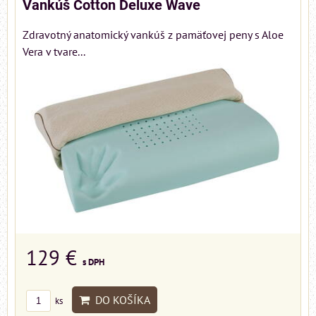
Vankúš Cotton Deluxe Wave
Zdravotný anatomický vankúš z pamäťovej peny s Aloe
Vera v tvare...
129 €
s DPH
DO KOŠÍKA
ks