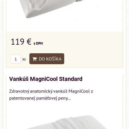
119 €
s DPH
DO KOŠÍKA
ks
Vankúš MagniCool Standard
Zdravotný anatomický vankúš MagniCool z
patentovanej pamäťovej peny...