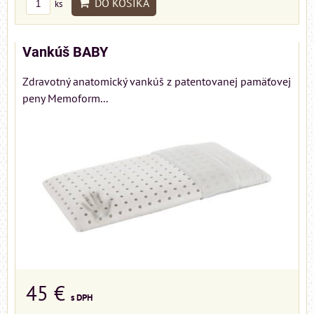
DO KOŠÍKA
ks
Vankúš BABY
Zdravotný anatomický vankúš z patentovanej pamäťovej
peny Memoform...
45 €
s DPH