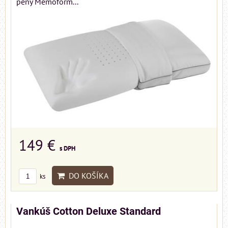
peny Memoform...
149 €
s DPH
DO KOŠÍKA
ks
Vankúš Cotton Deluxe Standard