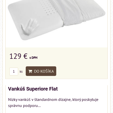
129 €
s DPH
DO KOŠÍKA
ks
Vankúš Superiore Flat
Nízky vankúš v štandardnom dizajne, ktorý poskytuje
správnu podporu...