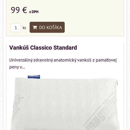
99 €
s DPH
DO KOŠÍKA
ks
Vankúš Classico Standard
Univerzálný zdravotný anatomický vankúš z pamäťovej
peny v...