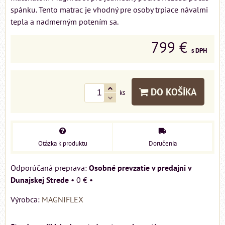
spánku. Tento matrac je vhodný pre osoby trpiace návalmi
tepla a nadmerným potením sa.
799 €
s DPH
DO KOŠÍKA
ks
Otázka k produktu
Doručenia
Osobné prevzatie v predajni v
Dunajskej Strede
•
0 €
•
Výrobca:
MAGNIFLEX