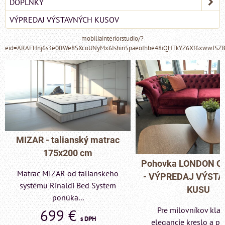
DOPLNKY
VÝPREDAJ VÝSTAVNÝCH KUSOV
mobiliainteriorstudio/?
eid=ARAFHnj6s3e0ttWe8SXcoUNyMx6Jshin5paeoIhbe48iQHTkYZ6Xf6xwwJSZ
MIZAR - talianský matrac
175x200 cm
Pohovka LONDON C
Matrac MIZAR od talianskeho
- VÝPREDAJ VÝST
systému Rinaldi Bed System
KUSU
ponúka...
Pre milovníkov klas
699 €
s DPH
elegancie kreslo a p