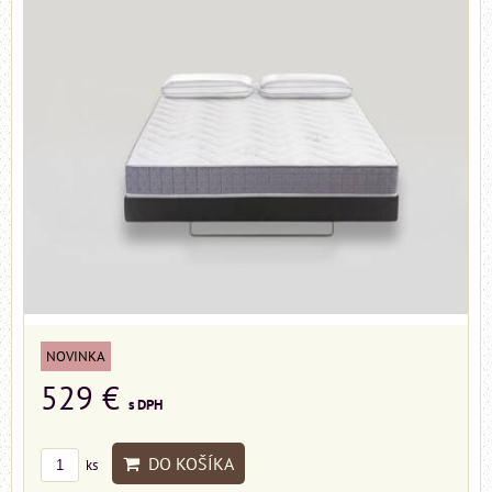
NOVINKA
529 €
s DPH
DO KOŠÍKA
ks