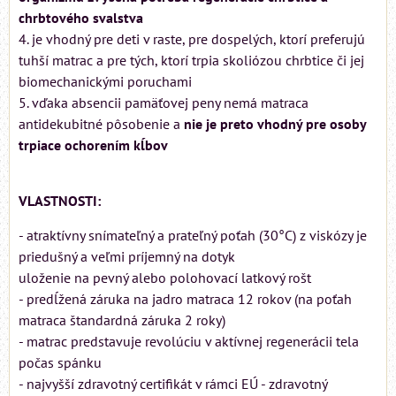
chrbtového svalstva
4. je vhodný pre deti v raste, pre dospelých, ktorí preferujú
tuhší matrac a pre tých, ktorí trpia skoliózou chrbtice či jej
biomechanickými poruchami
5. vďaka absencii pamäťovej peny nemá matraca
antidekubitné pôsobenie a
nie je preto vhodný pre osoby
trpiace ochorením kĺbov
VLASTNOSTI:
- atraktívny snímateľný a prateľný poťah (30°C) z viskózy je
priedušný a veľmi príjemný na dotyk
uloženie na pevný alebo polohovací latkový rošt
- predĺžená záruka na jadro matraca 12 rokov (na poťah
matraca štandardná záruka 2 roky)
- matrac predstavuje revolúciu v aktívnej regenerácii tela
počas spánku
- najvyšší zdravotný certifikát v rámci EÚ - zdravotný