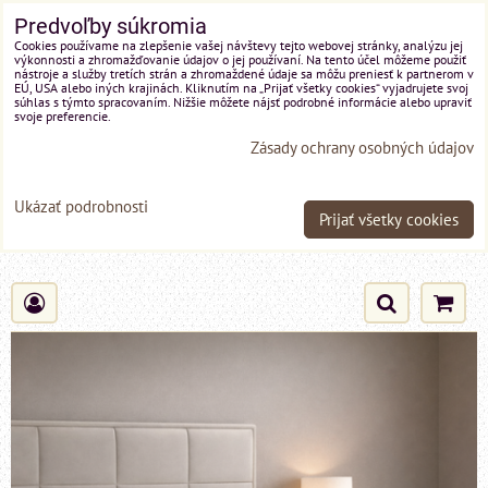
Predvoľby súkromia
Cookies používame na zlepšenie vašej návštevy tejto webovej stránky, analýzu jej
výkonnosti a zhromažďovanie údajov o jej používaní. Na tento účel môžeme použiť
nástroje a služby tretích strán a zhromaždené údaje sa môžu preniesť k partnerom v
EÚ, USA alebo iných krajinách. Kliknutím na „Prijať všetky cookies“ vyjadrujete svoj
súhlas s týmto spracovaním. Nižšie môžete nájsť podrobné informácie alebo upraviť
svoje preferencie.
Zásady ochrany osobných údajov
Ukázať podrobnosti
Prijať všetky cookies