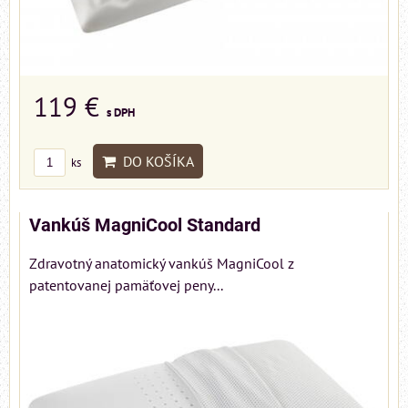
119 €
s DPH
DO KOŠÍKA
ks
Vankúš MagniCool Standard
Zdravotný anatomický vankúš MagniCool z
patentovanej pamäťovej peny...