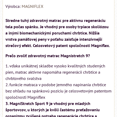
Výrobca:
MAGNIFLEX
Stredne tuhý zdravotný matrac pre aktívnu regeneráciu
tela počas spánku. Je vhodný pre osoby trpiace skoliózou
a inými biomechanickými poruchami chrbtice. Nižšia
vrstva pamäťovej peny v poťahu zaisťuje intenzívnejší
strečový efekt. Celosvetový patent spoločnosti Magniflex.
Prečo zvoliť zdravotný matrac Magnistretch 9?
1. vďaka unikátnej skladbe vysoko kvalitných studených
pien, matrac aktívne napomáha regenerácii chrbtice a
chrbtového svalstva
2. funkcie matraca v podobe jemného napínania chrbtice
bez ohľadu na spánkovú pozíciu je celosvetovým patentom
spoločnosti Magniflex
3. MagniStretch Sport 9 je vhodný pre mladých
športovcov, u ktorých je kvôli častému preťažovaniu
organizmu zvýšená potreba regenerácie chrbtice a