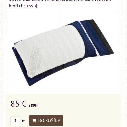
ktorí chcú svoj...
85 €
s DPH
DO KOŠÍKA
ks