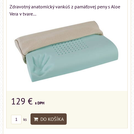
Zdravotný anatomický vankúš z pamäťovej peny s Aloe
Vera v tvare...
129 €
s DPH
DO KOŠÍKA
ks