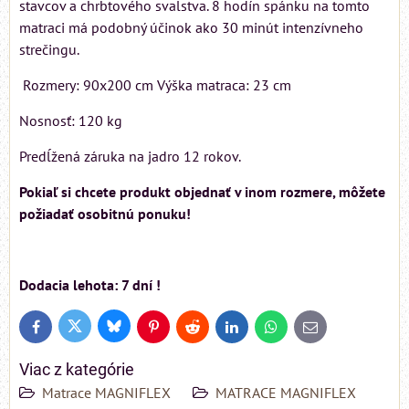
stavcov a chrbtového svalstva. 8 hodín spánku na tomto
matraci má podobný účinok ako 30 minút intenzívneho
strečingu.
Rozmery: 90x200 cm Výška matraca: 23 cm
Nosnosť: 120 kg
Predĺžená záruka na jadro 12 rokov.
Pokiaľ si chcete produkt objednať v inom rozmere, môžete
požiadať osobitnú ponuku!
Dodacia lehota: 7 dní !
Bluesky
Twitter
Facebook
Pinterest
Reddit
LinkedIn
WhatsApp
E-
mail
Viac z kategórie
Matrace MAGNIFLEX
MATRACE MAGNIFLEX