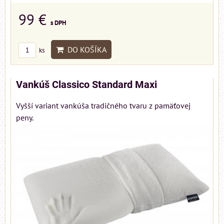
99 €
s DPH
DO KOŠÍKA
ks
Vankúš Classico Standard Maxi
Vyšší variant vankúša tradičného tvaru z pamäťovej
peny.