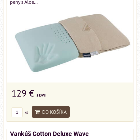
peny s Aloe...
129 €
s DPH
DO KOŠÍKA
ks
Vankúš Cotton Deluxe Wave