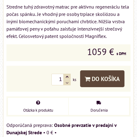
Stredne tuhý zdravotný matrac pre aktívnu regeneráciu tela
počas spánku. Je vhodný pre osoby trpiace skoliózou a
inými biomechanickými poruchami chrbtice. Nižšia vrstva
pamäťovej peny v poťahu zaisťuje intenzívnejší strečový
efekt. Celosvetový patent spoločnosti Magniflex.
1059 €
s DPH
DO KOŠÍKA
ks
Otázka k produktu
Doručenia
Osobné prevzatie v predajni v
Dunajskej Strede
•
0 €
•