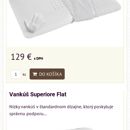
129 €
s DPH
DO KOŠÍKA
ks
Vankúš Superiore Flat
Nízky vankúš v štandardnom dizajne, ktorý poskytuje
správnu podporu...