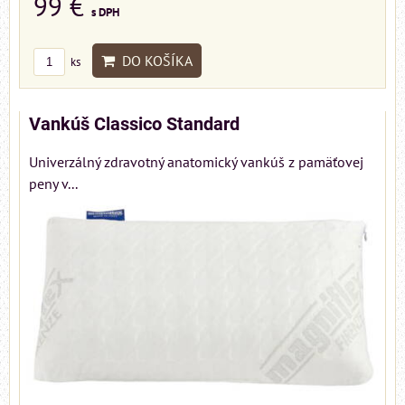
99 €
s DPH
DO KOŠÍKA
ks
Vankúš Classico Standard
Univerzálný zdravotný anatomický vankúš z pamäťovej
peny v...