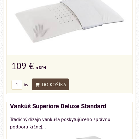
109 €
s DPH
DO KOŠÍKA
ks
Vankúš Superiore Deluxe Standard
Tradičný dizajn vankúša poskytujúceho správnu
podporu krčnej...