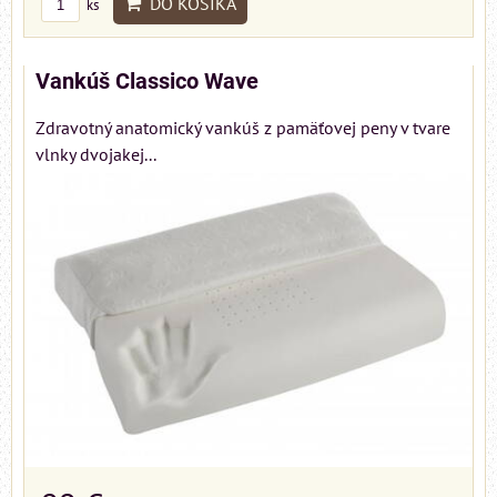
DO KOŠÍKA
ks
Vankúš Classico Wave
Zdravotný anatomický vankúš z pamäťovej peny v tvare
vlnky dvojakej...