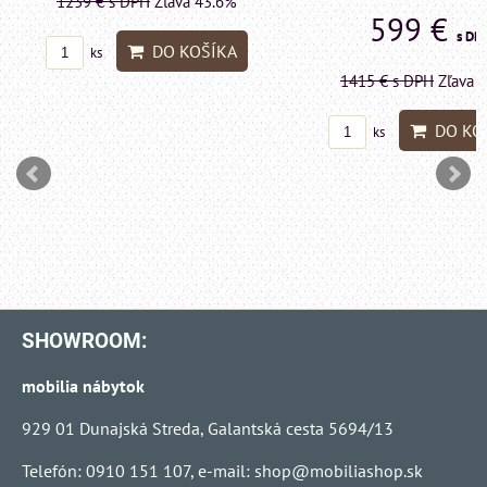
1239 €
s DPH
Zľava 43.6%
599 €
s DP
DO KOŠÍKA
ks
1415 €
s DPH
Zľava 
DO KO
ks
SHOWROOM:
mobilia nábytok
929 01 Dunajská Streda, Galantská cesta 5694/13
Telefón: 0910 151 107, e-mail:
shop@mobiliashop.sk