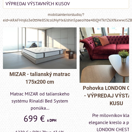
VÝPREDAJ VÝSTAVNÝCH KUSOV
mobiliainteriorstudio/?
eid=ARAFHnj6s3e0ttWe8SXcoUNyMx6Jshin5paeoIhbe48iQHTkYZ6Xf6xwwJSZ
MIZAR - talianský matrac
175x200 cm
Pohovka LONDON C
Matrac MIZAR od talianskeho
- VÝPREDAJ VÝST
systému Rinaldi Bed System
KUSU
ponúka...
Pre milovníkov klas
699 €
s DPH
elegancie kreslo a p
LONDON CHESTE