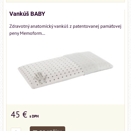
Vankúš BABY
Zdravotný anatomický vankúš z patentovanej pamäťovej
peny Memoform...
45 €
s DPH