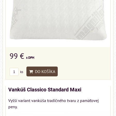
99 €
s DPH
DO KOŠÍKA
ks
Vankúš Classico Standard Maxi
Vyšší variant vankúša tradičného tvaru z pamäťovej
peny.