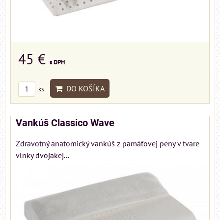
45 €
s DPH
DO KOŠÍKA
ks
Vankúš Classico Wave
Zdravotný anatomický vankúš z pamäťovej peny v tvare
vlnky dvojakej...