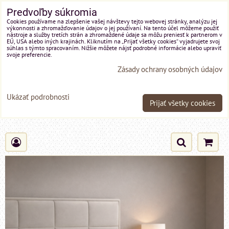
Predvoľby súkromia
Cookies používame na zlepšenie vašej návštevy tejto webovej stránky, analýzu jej
výkonnosti a zhromažďovanie údajov o jej používaní. Na tento účel môžeme použiť
nástroje a služby tretích strán a zhromaždené údaje sa môžu preniesť k partnerom v
EÚ, USA alebo iných krajinách. Kliknutím na „Prijať všetky cookies“ vyjadrujete svoj
súhlas s týmto spracovaním. Nižšie môžete nájsť podrobné informácie alebo upraviť
svoje preferencie.
Zásady ochrany osobných údajov
Ukázať podrobnosti
Prijať všetky cookies