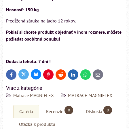
Nosnosť: 150 kg
Predĺžená záruka na jadro 12 rokov.
Pokiaľ si chcete produkt objednať v inom rozmere, môžete
požiadať osobitnú ponuku!
Dodacia lehota: 7 dní !
Bluesky
Twitter
Facebook
Pinterest
Reddit
LinkedIn
WhatsApp
E-
mail
Viac z kategórie
Matrace MAGNIFLEX
MATRACE MAGNIFLEX
0
0
Galéria
Recenzie
Diskusia
Otázka k produktu