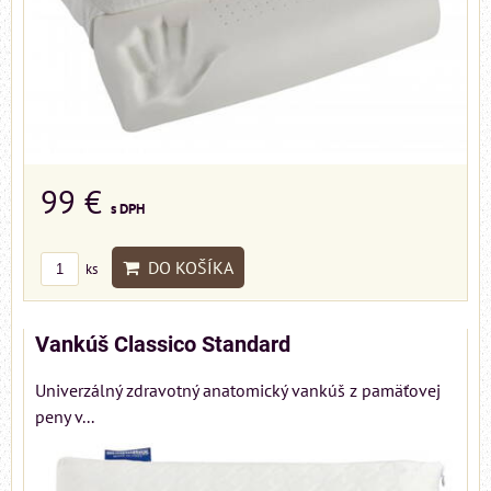
99 €
s DPH
DO KOŠÍKA
ks
Vankúš Classico Standard
Univerzálný zdravotný anatomický vankúš z pamäťovej
peny v...