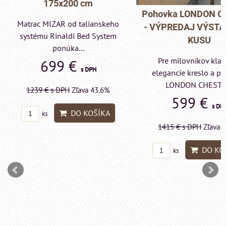
175x200 cm
Pohovka LONDON C
Matrac MIZAR od talianskeho
- VÝPREDAJ VÝST
systému Rinaldi Bed System
KUSU
ponúka...
Pre milovníkov klas
699 €
s DPH
elegancie kreslo a p
LONDON CHESTE
1239 €
s DPH
Zľava 43.6%
599 €
s DP
DO KOŠÍKA
ks
1415 €
s DPH
Zľava 
DO KO
ks