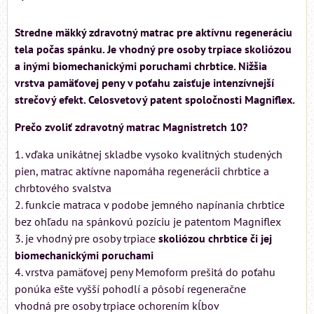
Stredne mäkký zdravotný matrac pre aktívnu regeneráciu
tela počas spánku. Je vhodný pre osoby trpiace skoliózou
a inými biomechanickými poruchami chrbtice. Nižšia
vrstva pamäťovej peny v poťahu zaisťuje intenzívnejší
strečový efekt. Celosvetový patent spoločnosti Magniflex.
Prečo zvoliť zdravotný matrac Magnistretch 10?
1. vďaka unikátnej skladbe vysoko kvalitných studených
pien, matrac aktívne napomáha regenerácii chrbtice a
chrbtového svalstva
2. funkcie matraca v podobe jemného napínania chrbtice
bez ohľadu na spánkovú pozíciu je patentom Magniflex
3. je vhodný pre osoby trpiace
skoliózou chrbtice či jej
biomechanickými poruchami
4. vrstva pamäťovej peny Memoform prešitá do poťahu
ponúka ešte vyšší pohodlí a pôsobí regeneračne
vhodná pre osoby trpiace ochorením kĺbov