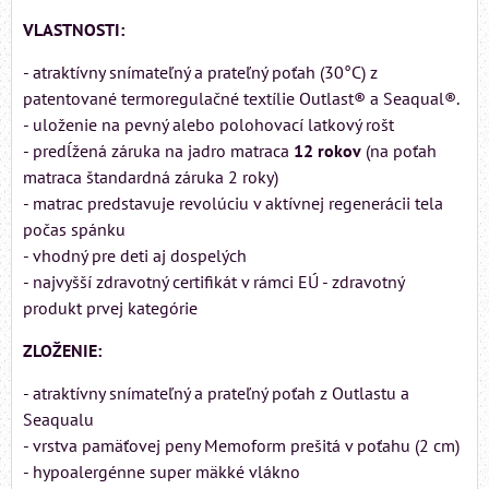
VLASTNOSTI:
- atraktívny snímateľný a prateľný poťah (30°C) z
patentované termoregulačné textílie Outlast® a Seaqual®.
- uloženie na pevný alebo polohovací latkový rošt
- predĺžená záruka na jadro matraca
12 rokov
(na poťah
matraca štandardná záruka 2 roky)
- matrac predstavuje revolúciu v aktívnej regenerácii tela
počas spánku
- vhodný pre deti aj dospelých
- najvyšší zdravotný certifikát v rámci EÚ - zdravotný
produkt prvej kategórie
ZLOŽENIE:
- atraktívny snímateľný a prateľný poťah z Outlastu a
Seaqualu
- vrstva pamäťovej peny Memoform prešitá v poťahu (2 cm)
- hypoalergénne super mäkké vlákno