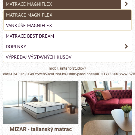
MATRACE MAGNIFLEX
MATRACE MAGNIFLEX
VANKÚŠE MAGNIFLEX
MATRACE BEST DREAM
DOPLNKY
VÝPREDAJ VÝSTAVNÝCH KUSOV
mobiliainteriorstudio/?
eid=ARAFHnj6s3e0ttWe8SXcoUNyMx6Jshin5paeoIhbe48iQHTkYZ6Xf6xwwJSZ
MIZAR - talianský matrac