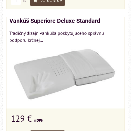
DO KOŠÍKA
ks
Vankúš Superiore Deluxe Standard
Tradičný dizajn vankúša poskytujúceho správnu
podporu krčnej...
129 €
s DPH