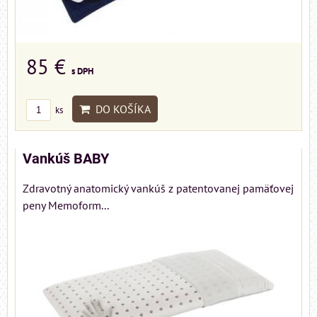
85 €
s DPH
DO KOŠÍKA
ks
Vankúš BABY
Zdravotný anatomický vankúš z patentovanej pamäťovej
peny Memoform...