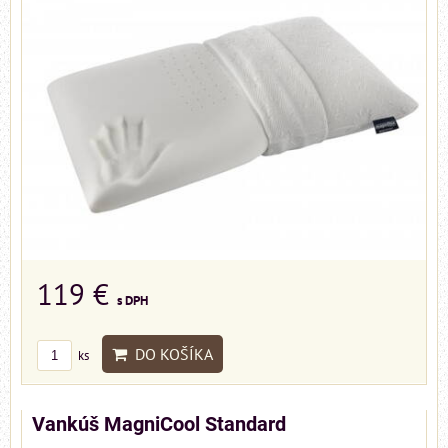
119 €
s DPH
DO KOŠÍKA
ks
Vankúš MagniCool Standard