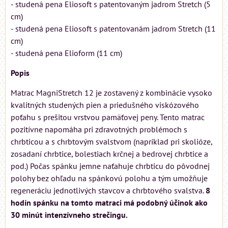
- studená pena Eliosoft s patentovaným jadrom Stretch (5
cm)
- studená pena Eliosoft s patentovanám jadrom Stretch (11
cm)
- studená pena Elioform (11 cm)
Popis
Matrac MagniStretch 12 je zostavený z kombinácie vysoko
kvalitných studených pien a priedušného viskózového
poťahu s prešitou vrstvou pamäťovej peny. Tento matrac
pozitívne napomáha pri zdravotných problémoch s
chrbticou a s chrbtovým svalstvom (napríklad pri skolióze,
zosadaní chrbtice, bolestiach krčnej a bedrovej chrbtice a
pod.) Počas spánku jemne naťahuje chrbticu do pôvodnej
polohy bez ohľadu na spánkovú polohu a tým umožňuje
regeneráciu jednotlivých stavcov a chrbtového svalstva.
8
hodín spánku na tomto matraci má podobný účinok ako
30 minút intenzívneho strečingu.