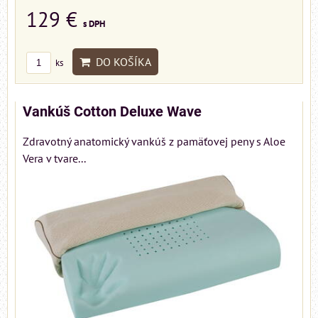
129 €
s DPH
DO KOŠÍKA
ks
Vankúš Cotton Deluxe Wave
Zdravotný anatomický vankúš z pamäťovej peny s Aloe
Vera v tvare...