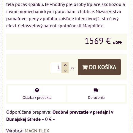
tela počas spánku. Je vhodný pre osoby trpiace skoliózou a
inými biomechanickými poruchami chrbtice. Nižšia vrstva
pamäťovej peny v poťahu zaisťuje intenzívnejší strečový
efekt. Celosvetový patent spoločnosti Magniflex.
1569 €
s DPH
DO KOŠÍKA
ks
Otázka k produktu
Doručenia
Osobné prevzatie v predajni v
Dunajskej Strede
•
0 €
•
Výrobca:
MAGNIFLEX