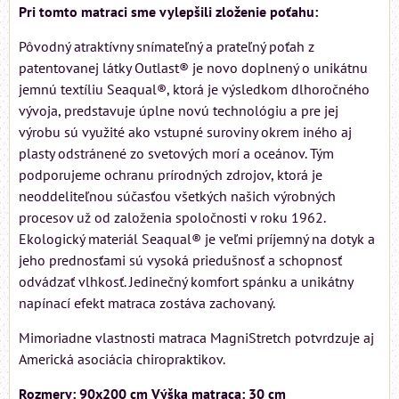
Pri tomto matraci sme vylepšili zloženie poťahu:
Pôvodný atraktívny snímateľný a prateľný poťah z
patentovanej látky Outlast® je novo doplnený o unikátnu
jemnú textíliu Seaqual®, ktorá je výsledkom dlhoročného
vývoja, predstavuje úplne novú technológiu a pre jej
výrobu sú využité ako vstupné suroviny okrem iného aj
plasty odstránené zo svetových morí a oceánov. Tým
podporujeme ochranu prírodných zdrojov, ktorá je
neoddeliteľnou súčasťou všetkých našich výrobných
procesov už od založenia spoločnosti v roku 1962.
Ekologický materiál Seaqual® je veľmi príjemný na dotyk a
jeho prednosťami sú vysoká priedušnosť a schopnosť
odvádzať vlhkosť. Jedinečný komfort spánku a unikátny
napínací efekt matraca zostáva zachovaný.
Mimoriadne vlastnosti matraca MagniStretch potvrdzuje aj
Americká asociácia chiropraktikov.
Rozmery: 90x200 cm Výška matraca: 30 cm