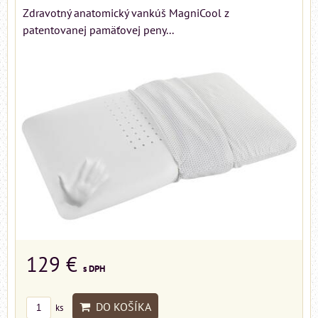
Zdravotný anatomický vankúš MagniCool z
patentovanej pamäťovej peny...
129 €
s DPH
DO KOŠÍKA
ks