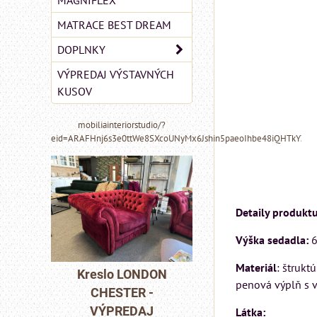
MAGNIFLEX
MATRACE BEST DREAM
DOPLNKY
VÝPREDAJ VÝSTAVNÝCH
KUSOV
mobiliainteriorstudio/?
eid=ARAFHnj6s3e0ttWe8SXcoUNyMx6Jshin5paeoIhbe48iQHTkYZ6
Detaily produktu
Výška sedadla:
6
MIZAR - talianský
matrac 175x200 cm
Materiál
: štrukt
NDON
Pohovka LOND
penová výplň s 
 -
CHESTER -
Matrac MIZAR od
AJ
VÝPREDAJ
talianskeho systému
Látka: