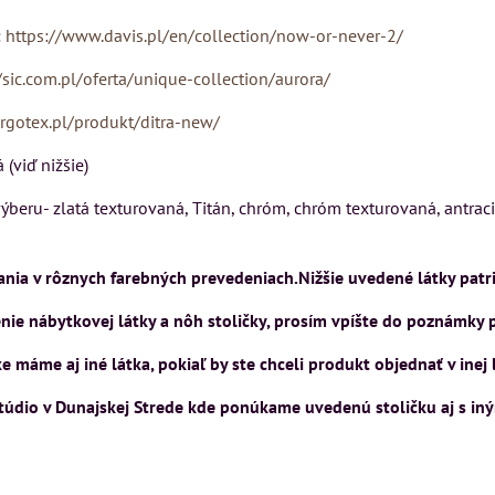
Rinaldi Bed System
USU
VÝSTAVNÉHO KUSU
:
https://www.davis.pl/en/collection/now-or-never-2/
ponúka...
ckej
Pre milovníkov klasickej
699 €
/sic.com.pl/oferta/unique-collection/aurora/
s DPH
a
elegancie kreslo LONDON
N
CHESTER.
argotex.pl/produkt/ditra-new/
DO KOŠÍKA
ks
399 €
s DPH
(viď nižšie)
DO KOŠÍKA
ks
beru- zlatá texturovaná, Titán, chróm, chróm texturovaná, antracit 
ÍKA
ia v rôznych farebných prevedeniach.Nižšie uvedené látky patri
ie nábytkovej látky a nôh stoličky, prosím vpíšte do poznámky 
 máme aj iné látka, pokiaľ by ste chceli produkt objednať v ine
štúdio v Dunajskej Strede kde ponúkame uvedenú stoličku aj s in