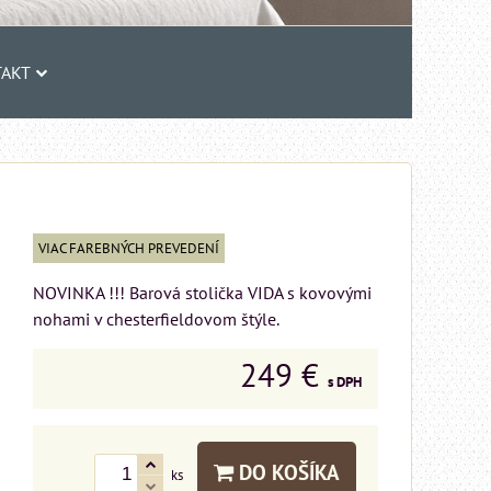
AKT
VIAC FAREBNÝCH PREVEDENÍ
NOVINKA !!! Barová stolička VIDA s kovovými
nohami v chesterfieldovom štýle.
249 €
s DPH
DO KOŠÍKA
ks