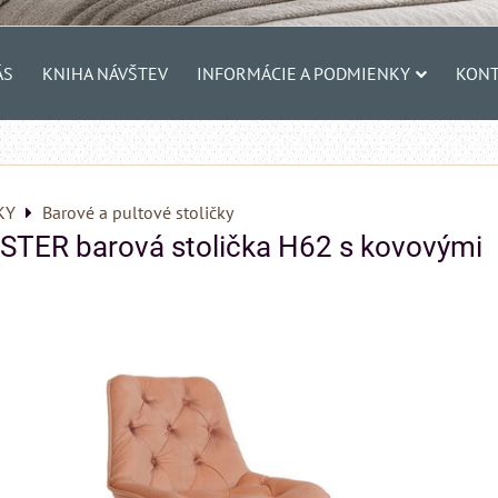
ÁS
KNIHA NÁVŠTEV
INFORMÁCIE A PODMIENKY
KONT
KY
Barové a pultové stoličky
TER barová stolička H62 s kovovými