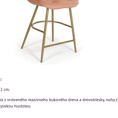
Xf6xwwJSZBzuPmlN9Fp3bbTLrTV34
:
2 cm.
MIZAR - talianský
matrac 175x200 cm
úra z vrstveného masívneho bukového dreva a drevotriesky, nohy 
ON
Kreslo LONDON
vysokou hustotou
CHESTER -
Matrac MIZAR od
VÝPREDAJ
talianskeho systému