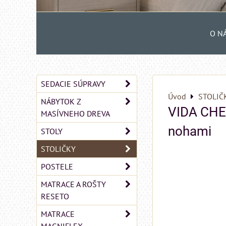
O N
SEDACIE SÚPRAVY
Úvod
STOLIČ
NÁBYTOK Z
VIDA CHES
MASÍVNEHO DREVA
nohami
STOLY
STOLIČKY
POSTELE
MATRACE A ROŠTY
RESETO
MATRACE