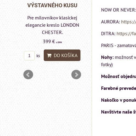
Rinaldi Bed System
 KUSU
VÝSTAVNÉHO K
NOW OR NEVER
ponúka...
lasickej
Pre milovníkov klasi
699 €
AURORA:
https:/
s DPH
o LONDON
elegancie kreslo 
.
pohovka LONDO
DITRA:
https://f
DO KOŠÍKA
ks
CHESTER.
H
PARIS - zamatová 
599 €
s DPH
KOŠÍKA
Nohy:
možnosť vý
DO KOŠ
ks
fotky)
Možnosť objednan
Farebné preveden
Nakoľko v ponuke
Navštívte naše 