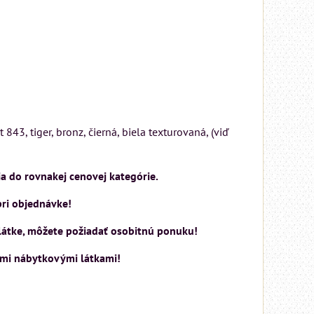
843, tiger, bronz, čierná, biela texturovaná, (viď
a do rovnakej cenovej kategórie.
pri objednávke!
j látke, môžete požiadať osobitnú ponuku!
ými nábytkovými látkami!