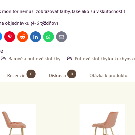
 monitor nemusí zobrazovať farby, také ako sú v skutočnosti!
na objednávku (4-6 týždňov)
uesky
Pinterest
Reddit
LinkedIn
WhatsApp
E-
mail
ie
Barové a pultové stoličky
Pultové stoličky ku kuchyns
0
0
Recenzie
Diskusia
Otázka k produktu