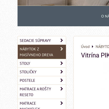
O N
SEDACIE SÚPRAVY
Úvod
NÁBYTO
NÁBYTOK Z
Vitrína PI
MASÍVNEHO DREVA
STOLY
STOLIČKY
POSTELE
MATRACE A ROŠTY
RESETO
MATRACE