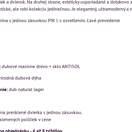
iek a dvierok. Na druhej strane, esteticky usporiadané a dotykovo
Rinaldi Bed
NÉHO KUSU
VÝSTAVNÉHO KUSU
ktické, ale robí kolekciu jedinečnou. Je elegantný, ultramoderný a
ponúka
íkov klasickej
Pre milovníkov klasickej
rína s jednou zásuvkou PIK I. s osvetlením. Ľavé prevedenie
699 €
s
ie kreslo a
elegancie kreslo LONDON
ka LONDON
CHESTER.
DO
ks
ESTER.
399 €
s DPH
9 €
s DPH
DO KOŠÍKA
ks
DO KOŠÍKA
:
dubové masívne drevo + sklo ANTISOL
prírodná dubová dýha
nie:
dub natural lager
ína presklené dvierka s jednou zásuvkou.
klenených poličiek v cene
na objednávku - 6 až 8 týždňov.