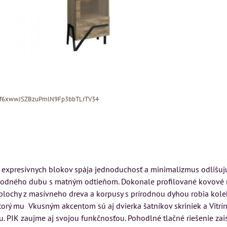
Xf6xwwJSZBzuPmlN9Fp3bbTLrTV34
 expresívnych blokov spája jednoduchosť a minimalizmus odlišujú
MIZAR - ta
írodného dubu s matným odtieňom. Dokonale profilované kovové no
matrac 175
plochy z masívneho dreva a korpusy s prírodnou dyhou robia kolekc
ka LONDON
Kreslo LONDON
torý mu Vkusným akcentom sú aj dvierka šatníkov skriniek a Vitrí
STER -
CHESTER -
Matrac MI
. PIK zaujme aj svojou funkčnosťou. Pohodlné tlačné riešenie zai
REDAJ
VÝPREDAJ
talianskeho