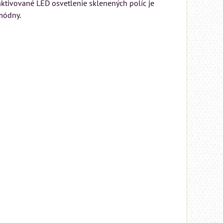
 aktivované LED osvetlenie sklenených políc je
 System
 módny.
...
 DPH
 KOŠÍKA