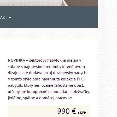
AKT
NOVINKA – sektorový nábytok je nielen v
súlade s najnovšími trendmi v interiérovom
dizajne, ale dodáva im aj dizajnérsky nádych.
V tomto štýle bola navrhnutá kolekcia PIK -
nábytok, ktorý nemôžeme ľahostajne obísť,
určený pre komplexné usporiadanie obývačky,
jedálne, spálne a domácej pracovne.
990 €
s DPH