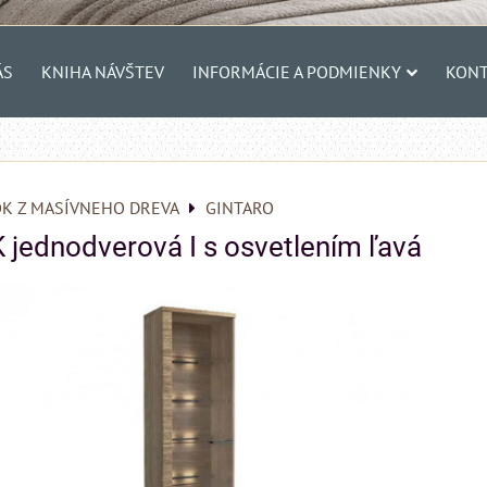
ÁS
KNIHA NÁVŠTEV
INFORMÁCIE A PODMIENKY
KONT
K Z MASÍVNEHO DREVA
GINTARO
K jednodverová I s osvetlením ľavá