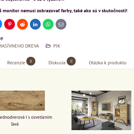
 monitor nemusí zobrazovať farby, také ako sú v skutočnosti!
uesky
Pinterest
Reddit
LinkedIn
WhatsApp
E-
mail
ie
MASÍVNEHO DREVA
PIK
0
0
Recenzie
Diskusia
Otázka k produktu
 jednodverová I s osvetlením
ľavá