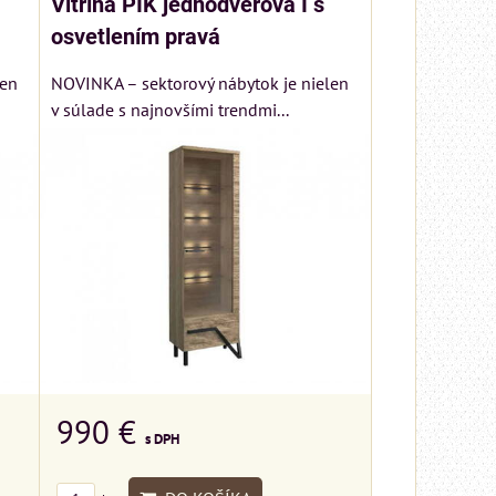
Vitrína PIK jednodverová I s
osvetlením pravá
len
NOVINKA – sektorový nábytok je nielen
v súlade s najnovšími trendmi...
990 €
s DPH