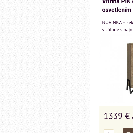
Vitrina PIK
osvetlením
NOVINKA – sekt
v súlade s najn
1339 €