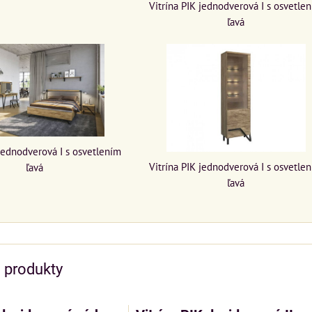
Vitrína PIK jednodverová I s osvetle
ľavá
 jednodverová I s osvetlením
Vitrína PIK jednodverová I s osvetle
ľavá
ľavá
e produkty