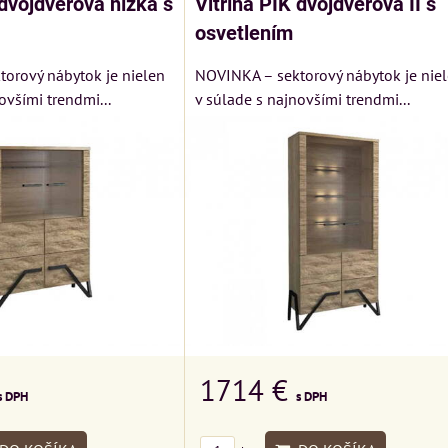
 dvojdverová nízka s
Vitrína PIK dvojdverová II s
osvetlením
orový nábytok je nielen
NOVINKA – sektorový nábytok je nie
ovšími trendmi...
v súlade s najnovšími trendmi...
1714 €
s DPH
s DPH