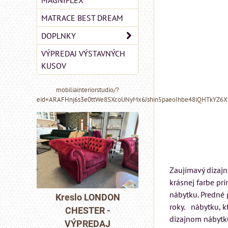
MAGNIFLEX
MATRACE BEST DREAM
DOPLNKY
VÝPREDAJ VÝSTAVNÝCH
KUSOV
mobiliainteriorstudio/?
eid=ARAFHnj6s3e0ttWe8SXcoUNyMx6Jshin5paeoIhbe48iQHTkYZ6
Zaujímavý dizajn
MIZAR - talianský
krásnej farbe pr
matrac 175x200 cm
nábytku. Predné 
eslo LONDON
Pohov
roky. nábytku, k
CHESTER -
CHE
Matrac MIZAR od
dizajnom nábytku
VÝPREDAJ
VÝP
talianskeho systému