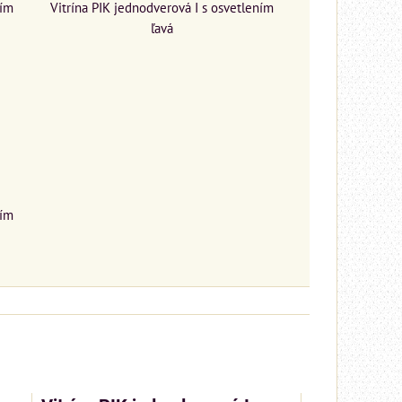
ním
Vitrína PIK jednodverová I s osvetlením
ľavá
ním