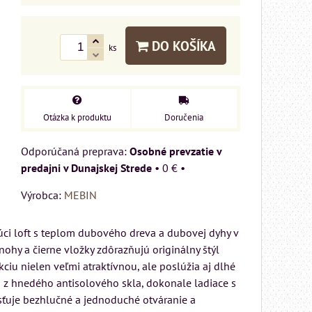
DO KOŠÍKA
ks
Otázka k produktu
Doručenia
Osobné prevzatie v
predajni v Dunajskej Strede
•
0 €
•
Výrobca:
MEBIN
ci loft s teplom dubového dreva a dubovej dyhy v
lianský
hy a čierne vložky zdôrazňujú originálny štýl
x200 cm
iu nielen veľmi atraktívnou, ale poslúžia aj dlhé
n z hnedého antisolového skla, dokonale ladiace s
ZAR od
sťuje bezhlučné a jednoduché otváranie a
 systému