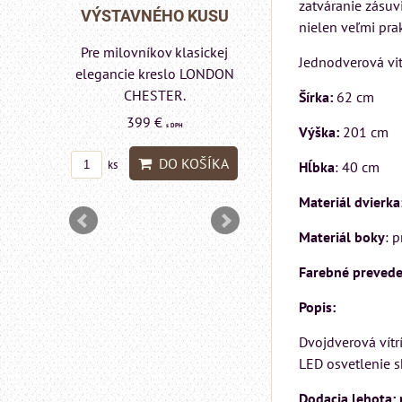
zatváranie zásuv
Rinaldi Bed System
TAVNÉHO KUSU
VÝSTAV
nielen veľmi pra
ponúka...
lovníkov klasickej
Pre milovn
Jednodverová vit
699 €
s DPH
cie kreslo LONDON
eleganc
CHESTER.
pohov
Šírka:
62 cm
DO KOŠÍKA
ks
CH
399 €
s DPH
Výška:
201 cm
59
DO KOŠÍKA
Hĺbka
: 40 cm
ks
Materiál dvierka
Materiál boky
: 
Farebné prevede
Popis:
Dvojdverová vítr
LED osvetlenie s
Dodacia lehota: 