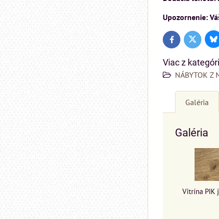
Upozornenie: Váš
Bl
Twitter
Facebook
Viac z kategór
NÁBYTOK Z 
Galéria
Galéria
Vitrína PIK