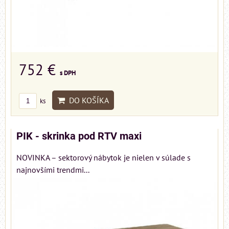
752 €
s DPH
DO KOŠÍKA
ks
PIK - skrinka pod RTV maxi
NOVINKA – sektorový nábytok je nielen v súlade s
najnovšími trendmi...