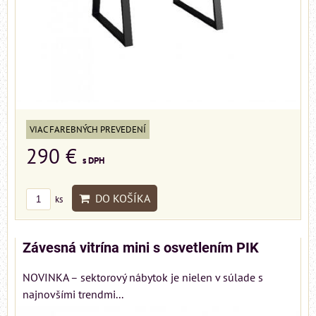
VIAC FAREBNÝCH PREVEDENÍ
290 €
s DPH
DO KOŠÍKA
ks
Závesná vitrína mini s osvetlením PIK
NOVINKA – sektorový nábytok je nielen v súlade s
najnovšími trendmi...