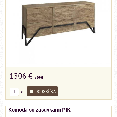
1306 €
s DPH
DO KOŠÍKA
ks
Komoda so zásuvkami PIK