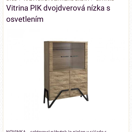
Vitrina PIK dvojdverová nízka s
osvetlením
NOVINKA – sektorový nábytok je nielen v súlade s