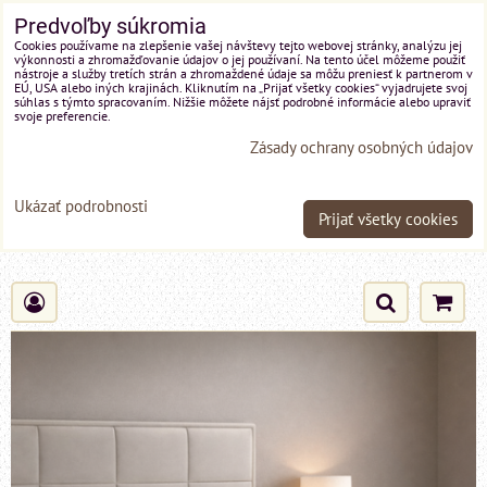
Predvoľby súkromia
Cookies používame na zlepšenie vašej návštevy tejto webovej stránky, analýzu jej
výkonnosti a zhromažďovanie údajov o jej používaní. Na tento účel môžeme použiť
nástroje a služby tretích strán a zhromaždené údaje sa môžu preniesť k partnerom v
EÚ, USA alebo iných krajinách. Kliknutím na „Prijať všetky cookies“ vyjadrujete svoj
súhlas s týmto spracovaním. Nižšie môžete nájsť podrobné informácie alebo upraviť
svoje preferencie.
Zásady ochrany osobných údajov
Ukázať podrobnosti
Prijať všetky cookies