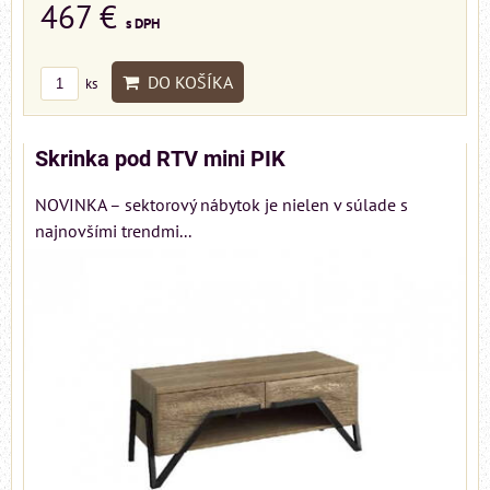
467 €
s DPH
DO KOŠÍKA
ks
Skrinka pod RTV mini PIK
NOVINKA – sektorový nábytok je nielen v súlade s
najnovšími trendmi...