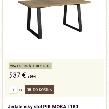
VIAC FAREBNÝCH PREVEDENÍ
587 €
s DPH
DO KOŠÍKA
ks
Jedálenský stôl PIK MOKA I 180