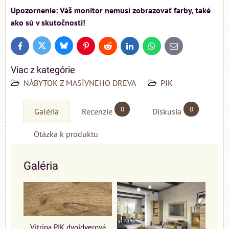
Upozornenie: Váš monitor nemusí zobrazovať farby, také
ako sú v skutočnosti!
Bluesky
Twitter
Facebook
Pinterest
Reddit
LinkedIn
WhatsApp
E-
mail
Viac z kategórie
NÁBYTOK Z MASÍVNEHO DREVA
PIK
0
0
Galéria
Recenzie
Diskusia
Otázka k produktu
Galéria
Vitrina PIK dvojdverová