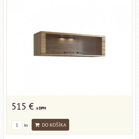
515 €
s DPH
DO KOŠÍKA
ks