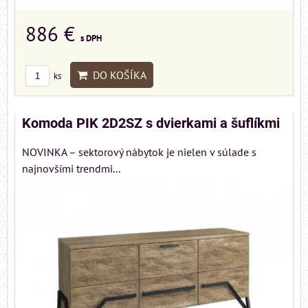
886 €
s DPH
DO KOŠÍKA
ks
Komoda PIK 2D2SZ s dvierkami a šuflíkmi
NOVINKA – sektorový nábytok je nielen v súlade s
najnovšími trendmi...