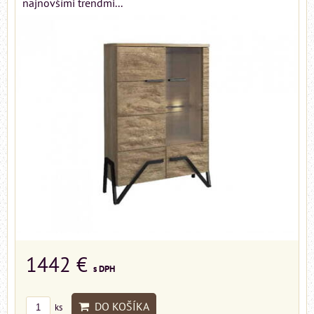
najnovšími trendmi...
1442 €
s DPH
DO KOŠÍKA
ks