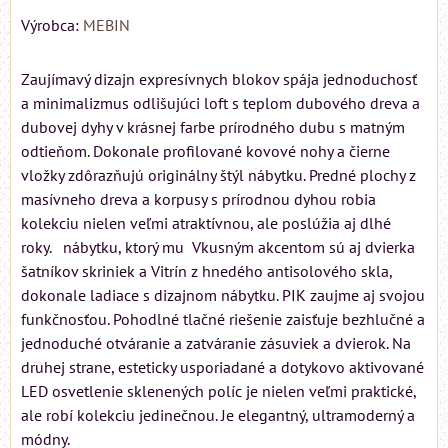
Výrobca:
MEBIN
Zaujímavý dizajn expresívnych blokov spája jednoduchosť
a minimalizmus odlišujúci loft s teplom dubového dreva a
dubovej dyhy v krásnej farbe prírodného dubu s matným
odtieňom. Dokonale profilované kovové nohy a čierne
vložky zdôrazňujú originálny štýl nábytku. Predné plochy z
masívneho dreva a korpusy s prírodnou dyhou robia
kolekciu nielen veľmi atraktívnou, ale poslúžia aj dlhé
roky. nábytku, ktorý mu Vkusným akcentom sú aj dvierka
šatníkov skriniek a Vitrín z hnedého antisolového skla,
dokonale ladiace s dizajnom nábytku. PIK zaujme aj svojou
funkčnosťou. Pohodlné tlačné riešenie zaisťuje bezhlučné a
jednoduché otváranie a zatváranie zásuviek a dvierok. Na
druhej strane, esteticky usporiadané a dotykovo aktivované
LED osvetlenie sklenených políc je nielen veľmi praktické,
ale robí kolekciu jedinečnou. Je elegantný, ultramoderný a
módny.