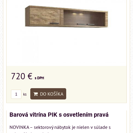
720 €
s DPH
DO KOŠÍKA
ks
Barová vitrína PIK s osvetlením pravá
NOVINKA – sektorový nábytok je nielen v súlade s