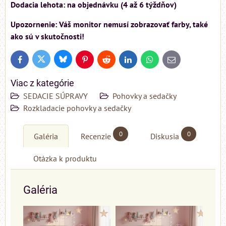
Dodacia lehota: na objednávku (4 až 6 týždňov)
Upozornenie: Váš monitor nemusí zobrazovať farby, také
ako sú v skutočnosti!
Bluesky
Twitter
Facebook
Pinterest
Reddit
LinkedIn
WhatsApp
E-
mail
Viac z kategórie
SEDACIE SÚPRAVY
Pohovky a sedačky
Rozkladacie pohovky a sedačky
0
0
Galéria
Recenzie
Diskusia
Otázka k produktu
Galéria