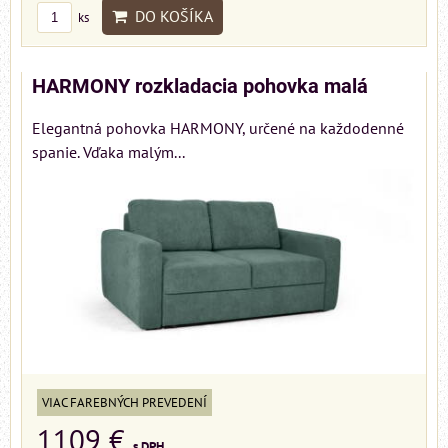
DO KOŠÍKA
ks
HARMONY rozkladacia pohovka malá
Elegantná pohovka HARMONY, určené na každodenné
spanie. Vďaka malým...
VIAC FAREBNÝCH PREVEDENÍ
1109 €
s DPH