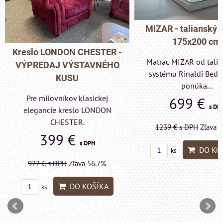
MIZAR - talianský matrac
175x200 cm
Pohovka LONDON C
Matrac MIZAR od talianskeho
- VÝPREDAJ VÝST
systému Rinaldi Bed System
KUSU
ponúka...
Pre milovníkov klas
699 €
s DPH
elegancie kreslo a p
LONDON CHESTE
1239 €
s DPH
Zľava 43.6%
599 €
s DP
DO KOŠÍKA
ks
1415 €
s DPH
Zľava 
DO KO
ks