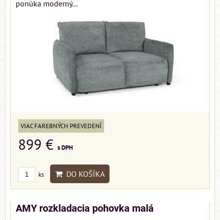
ponúka moderný...
VIAC FAREBNÝCH PREVEDENÍ
899 €
s DPH
DO KOŠÍKA
ks
AMY rozkladacia pohovka malá