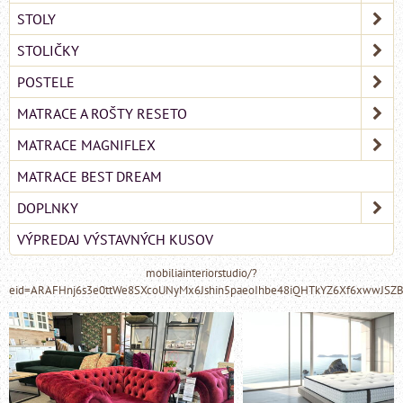
STOLY
STOLIČKY
POSTELE
MATRACE A ROŠTY RESETO
MATRACE MAGNIFLEX
MATRACE BEST DREAM
DOPLNKY
VÝPREDAJ VÝSTAVNÝCH KUSOV
mobiliainteriorstudio/?
eid=ARAFHnj6s3e0ttWe8SXcoUNyMx6Jshin5paeoIhbe48iQHTkYZ6Xf6xwwJSZ