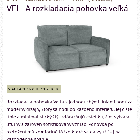
VELLA rozkladacia pohovka veľká
VIAC FAREBNÝCH PREVEDENÍ
Rozkladacia pohovka Vella s jednoduchými líniami ponúka
moderný dizajn, ktorý sa hodí do každého interiéru. Jej čisté
línie a minimalistický štýl zdôrazňujú estetiku, čím vytvára
útulný a zároveň sofistikovaný vzhľad. Pohovka po
rozložení má komfortné lôžko ktoré sa dá využiť aj na
každodenné spanie.