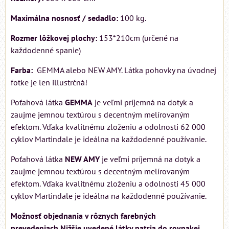
Maximálna nosnosť / sedadlo:
100 kg.
Rozmer lôžkovej plochy:
153*210cm (určené na
každodenné spanie)
Farba:
GEMMA alebo NEW AMY. Látka pohovky na úvodnej
fotke je len illustrčná!
Poťahová látka
GEMMA
je veľmi príjemná na dotyk a
zaujme jemnou textúrou s decentným melírovaným
efektom. Vďaka kvalitnému zloženiu a odolnosti 62 000
cyklov Martindale je ideálna na každodenné používanie.
Poťahová látka
NEW AMY
je veľmi príjemná na dotyk a
zaujme jemnou textúrou s decentným melírovaným
efektom. Vďaka kvalitnému zloženiu a odolnosti 45 000
cyklov Martindale je ideálna na každodenné používanie.
Možnosť objednania v rôznych farebných
prevedeniach.Nižšie uvedené látky patria do rovnakej