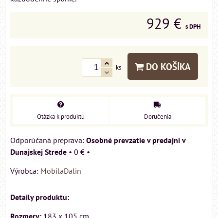
929 €
s DPH
DO KOŠÍKA
ks
Otázka k produktu
Doručenia
Osobné prevzatie v predajni v
Dunajskej Strede
•
0 €
•
Výrobca:
MobilaDalin
Detaily produktu:
Rozmery:
183 x 105 cm.