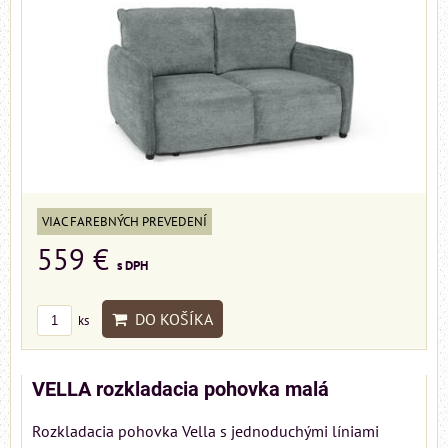
VIAC FAREBNÝCH PREVEDENÍ
559 €
s DPH
DO KOŠÍKA
ks
VELLA rozkladacia pohovka malá
Rozkladacia pohovka Vella s jednoduchými líniami