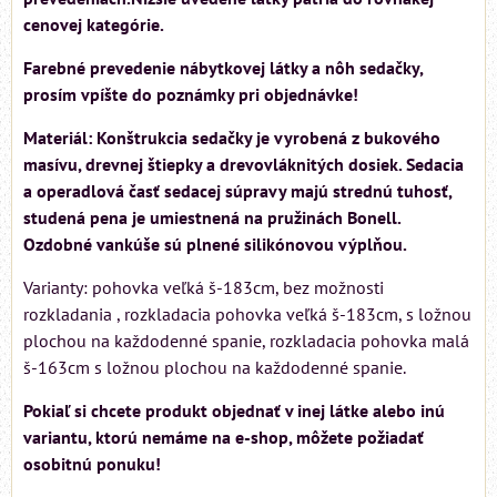
cenovej kategórie.
Farebné prevedenie nábytkovej látky a nôh sedačky,
prosím vpíšte do poznámky pri objednávke!
Materiál: Konštrukcia sedačky je vyrobená z bukového
masívu, drevnej štiepky a drevovláknitých dosiek. Sedacia
a operadlová časť sedacej súpravy majú strednú tuhosť,
studená pena je umiestnená na pružinách Bonell.
Ozdobné vankúše sú plnené silikónovou výplňou.
Varianty: pohovka veľká š-183cm, bez možnosti
rozkladania , rozkladacia pohovka veľká š-183cm, s ložnou
plochou na každodenné spanie, rozkladacia pohovka malá
š-163cm s ložnou plochou na každodenné spanie.
Pokiaľ si chcete produkt objednať v inej látke alebo inú
variantu, ktorú nemáme na e-shop, môžete požiadať
osobitnú ponuku!