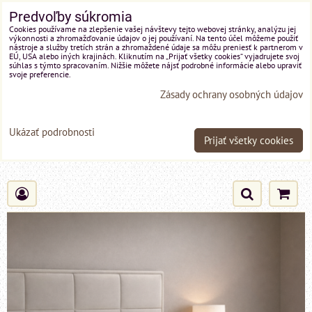
Predvoľby súkromia
Cookies používame na zlepšenie vašej návštevy tejto webovej stránky, analýzu jej
výkonnosti a zhromažďovanie údajov o jej používaní. Na tento účel môžeme použiť
nástroje a služby tretích strán a zhromaždené údaje sa môžu preniesť k partnerom v
EÚ, USA alebo iných krajinách. Kliknutím na „Prijať všetky cookies“ vyjadrujete svoj
súhlas s týmto spracovaním. Nižšie môžete nájsť podrobné informácie alebo upraviť
svoje preferencie.
Zásady ochrany osobných údajov
Ukázať podrobnosti
Prijať všetky cookies