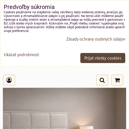
Predvoľby súkromia
Cookies používame na zlepšenie vašej návštevy tejto webovej stránky, analýzu jej
výkonnosti a zhromažďovanie údajov o jej používaní. Na tento účel môžeme použiť
nástroje a služby tretích strán a zhromaždené údaje sa môžu preniesť k partnerom v
EÚ, USA alebo iných krajinách. Kliknutím na „Prijať všetky cookies“ vyjadrujete svoj
súhlas s týmto spracovaním. Nižšie môžete nájsť podrobné informácie alebo upraviť
svoje preferencie.
Zásady ochrany osobných údajov
Ukázať podrobnosti
Prijať všetky cookies