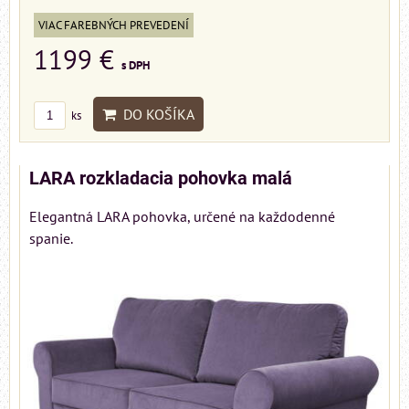
VIAC FAREBNÝCH PREVEDENÍ
1199 €
s DPH
DO KOŠÍKA
ks
LARA rozkladacia pohovka malá
Elegantná LARA pohovka, určené na každodenné
spanie.