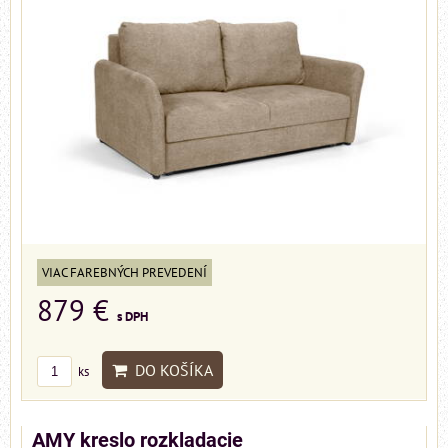
VIAC FAREBNÝCH PREVEDENÍ
879 €
s DPH
DO KOŠÍKA
ks
AMY kreslo rozkladacie