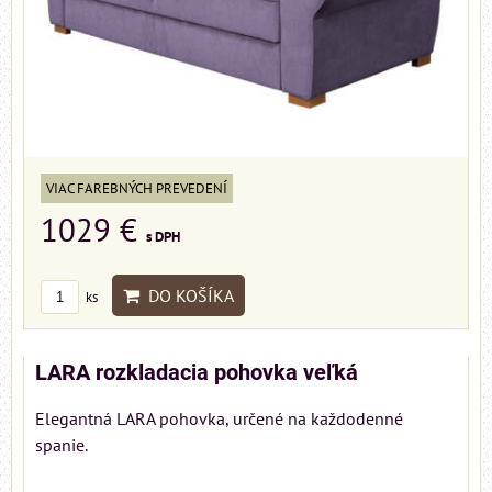
VIAC FAREBNÝCH PREVEDENÍ
1029 €
s DPH
DO KOŠÍKA
ks
LARA rozkladacia pohovka veľká
Elegantná LARA pohovka, určené na každodenné
spanie.