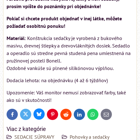
prosím vpíšte do poznámky pri objednávke!
Pokiaľ si chcete produkt objednať v inej látke, môžete
požiadať osobitnú ponuku!
Materiál
: Konštrukcia sedačky je vyrobená z bukového
masívu, drevnej štiepky a drevovláknitých dosiek. Sedadlo
a operadlo sú stredne pevná studená pena umiestnená na
pružinovej posteli Bonell.
Ozdobné vankúše sú plnené silikónovou výplňou.
Dodacia lehota: na objednávku (4 až 6 týždňov)
Upozornenie: Váš monitor nemusí zobrazovať farby, také
ako sú v skutočnosti!
Bluesky
Twitter
Facebook
Pinterest
Reddit
LinkedIn
WhatsApp
E-
mail
Viac z kategórie
SEDACIE SÚPRAVY
Pohovky a sedačky