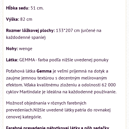
Hĺbka sedu
: 51 cm.
Výška:
82 cm
Rozmer lôžkovej plochy:
133*207 cm (určené na
každodenné spanie)
Nohy:
wenge
Látka:
GEMMA - farba podľa nižšie uvedenej ponuky
Poťahová látka
Gemma
je veľmi príjemná na dotyk a
zaujme jemnou textúrou s decentným melírovaným
efektom. Vďaka kvalitnému zloženiu a odolnosti 62 000
cyklov Martindale je ideálna na každodenné používanie.
Možnosť objednania v rôznych farebných
prevedeniach.Nižšie uvedené látky patria do rovnakej
cenovej kategórie.
Farebné prevedenie nábytkovej látky a nôh sedačky,