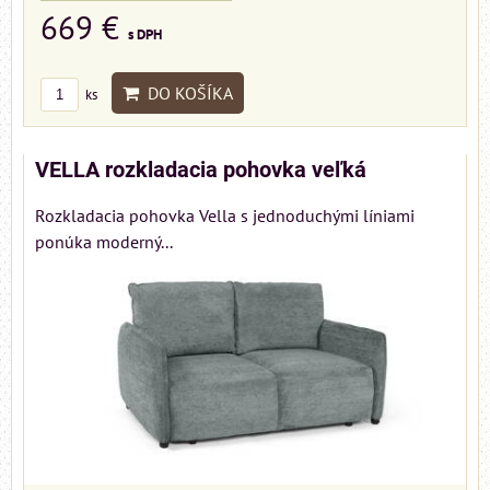
669 €
s DPH
DO KOŠÍKA
ks
VELLA rozkladacia pohovka veľká
Rozkladacia pohovka Vella s jednoduchými líniami
ponúka moderný...