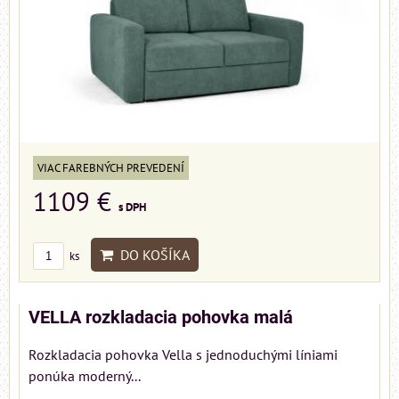
VIAC FAREBNÝCH PREVEDENÍ
1109 €
s DPH
DO KOŠÍKA
ks
VELLA rozkladacia pohovka malá
Rozkladacia pohovka Vella s jednoduchými líniami
ponúka moderný...