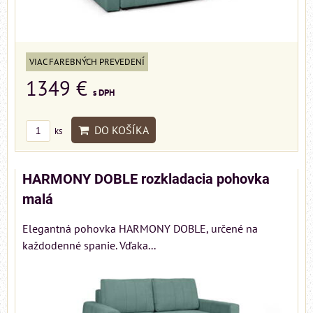
VIAC FAREBNÝCH PREVEDENÍ
1349 €
s DPH
DO KOŠÍKA
ks
HARMONY DOBLE rozkladacia pohovka
malá
Elegantná pohovka HARMONY DOBLE, určené na
každodenné spanie. Vďaka...