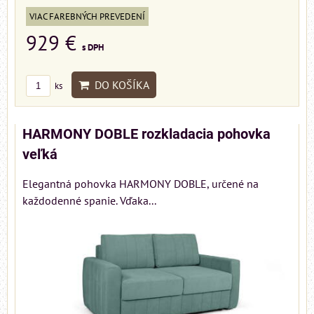
VIAC FAREBNÝCH PREVEDENÍ
929 €
s DPH
DO KOŠÍKA
ks
HARMONY DOBLE rozkladacia pohovka
veľká
Elegantná pohovka HARMONY DOBLE, určené na
každodenné spanie. Vďaka...