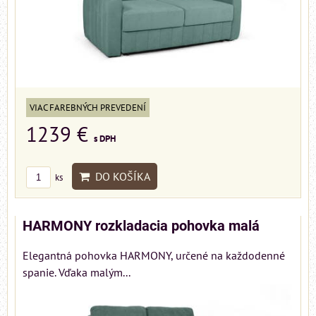
VIAC FAREBNÝCH PREVEDENÍ
1239 €
s DPH
DO KOŠÍKA
ks
HARMONY rozkladacia pohovka malá
Elegantná pohovka HARMONY, určené na každodenné
spanie. Vďaka malým...