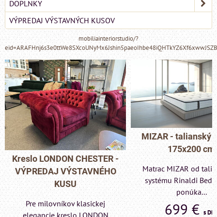
DOPLNKY
VÝPREDAJ VÝSTAVNÝCH KUSOV
mobiliainteriorstudio/?
eid=ARAFHnj6s3e0ttWe8SXcoUNyMx6Jshin5paeoIhbe48iQHTkYZ6Xf6xwwJSZ
MIZAR - talianský matrac
175x200 cm
Pohovka LONDON C
Matrac MIZAR od talianskeho
- VÝPREDAJ VÝST
systému Rinaldi Bed System
KUSU
ponúka...
Pre milovníkov klas
699 €
s DPH
elegancie kreslo a p