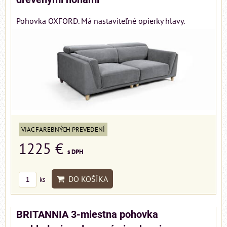
Pohovka OXFORD. Má nastaviteľné opierky hlavy.
VIAC FAREBNÝCH PREVEDENÍ
1225 €
s DPH
DO KOŠÍKA
ks
BRITANNIA 3-miestna pohovka