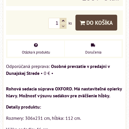
DO KOŠÍKA
ks
Otázka k produktu
Doručenia
Osobné prevzatie v predajni v
Dunajskej Strede
•
0 €
•
Rohová sedacia súprava OXFORD. Má nastaviteľné opierky
hlavy. Možnosť výsuvu sedákov pre zväčšenie hĺbky.
Detaily produktu:
Rozmery: 306x231 cm, hĺbka: 112 cm.