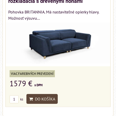
rozkladacia s drevenými nohami
Pohovka BRITANNIA. Má nastaviteľné opierky hlavy.
Možnosť výsuvu...
VIAC FAREBNÝCH PREVEDENÍ
1579 €
s DPH
DO KOŠÍKA
ks