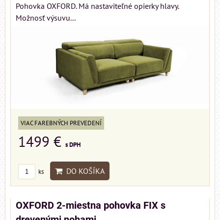
Pohovka OXFORD. Má nastaviteľné opierky hlavy.
Možnosť výsuvu...
VIAC FAREBNÝCH PREVEDENÍ
1499 €
s DPH
DO KOŠÍKA
ks
OXFORD 2-miestna pohovka FIX s
drevenými nohami