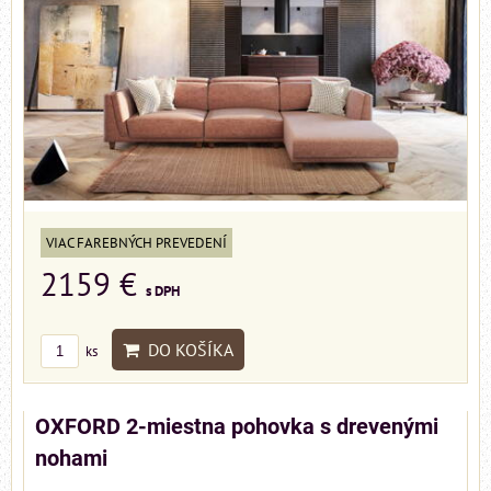
VIAC FAREBNÝCH PREVEDENÍ
2159 €
s DPH
DO KOŠÍKA
ks
OXFORD 2-miestna pohovka s drevenými
nohami