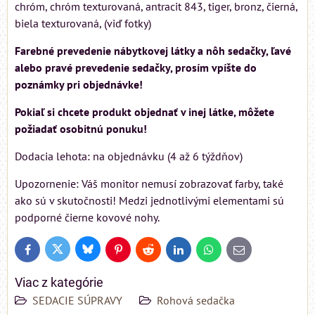
chróm, chróm texturovaná, antracit 843, tiger, bronz, čierná,
biela texturovaná, (viď fotky)
Farebné prevedenie nábytkovej látky a nôh sedačky, ľavé
alebo pravé prevedenie sedačky, prosím vpíšte do
poznámky pri objednávke!
Pokiaľ si chcete produkt objednať v inej látke, môžete
požiadať osobitnú ponuku!
Dodacia lehota: na objednávku (4 až 6 týždňov)
Upozornenie: Váš monitor nemusí zobrazovať farby, také
ako sú v skutočnosti! Medzi jednotlivými elementami sú
podporné čierne kovové nohy.
Bluesky
Twitter
Facebook
Pinterest
Reddit
LinkedIn
WhatsApp
E-
mail
Viac z kategórie
SEDACIE SÚPRAVY
Rohová sedačka