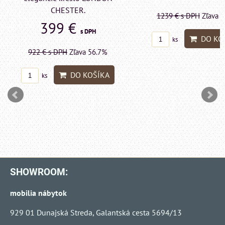
LONDON CHESTE
1239 €
s DPH
Zľava 43.6%
599 €
s DP
DO KOŠÍKA
ks
1415 €
s DPH
Zľava 
DO KO
ks
SHOWROOM:
mobilia nábytok
929 01 Dunajská Streda, Galantská cesta 5694/13