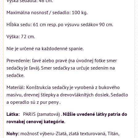
Výška sedadla: 46 cm.
Maximálna nosnosť / sedadlo: 100 kg.
Hĺbka sedu: 61 cm resp. po výsuvu sedákov 90 cm.
Výška: 72 cm.
Nie je určené na každodenné spanie.
Prevedenie: ľavé alebo pravé (na úvodnej fotke smer
sedačky je ľavá). Smer sedačky sa určuje sedením na
sedačke.
Materiál: Konštrukcia sedačky je vyrobená z bukového
masívu, drevnej štiepky a drevovláknitých dosiek. Sedadlo
a operadlo sú z pur peny .
Látka:
PARIS (zamatová) .
Nižšie uvedené látky patria do
rovnakej cenovej kategórie.
Nohy:
možnosť výberu-Zlatá, zlatá texturovaná, Titán,