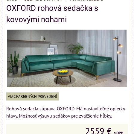
OXFORD rohová sedačka s
kovovými nohami
VIAC FAREBNÝCH PREVEDENÍ
Rohová sedacia súprava OXFORD. Má nastaviteľné opierky
hlavy. Možnosť výsuvu sedákov pre zväčšenie hĺbky.
2559 €
s DPH