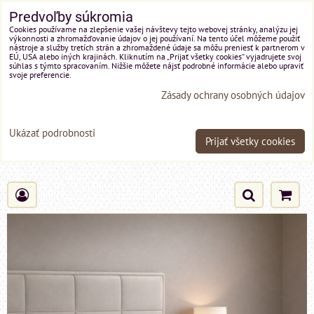
Predvoľby súkromia
Cookies používame na zlepšenie vašej návštevy tejto webovej stránky, analýzu jej
výkonnosti a zhromažďovanie údajov o jej používaní. Na tento účel môžeme použiť
nástroje a služby tretích strán a zhromaždené údaje sa môžu preniesť k partnerom v
EÚ, USA alebo iných krajinách. Kliknutím na „Prijať všetky cookies“ vyjadrujete svoj
súhlas s týmto spracovaním. Nižšie môžete nájsť podrobné informácie alebo upraviť
svoje preferencie.
Zásady ochrany osobných údajov
Ukázať podrobnosti
Prijať všetky cookies