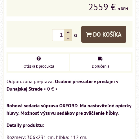
2559 €
s DPH
DO KOŠÍKA
ks
Otázka k produktu
Doručenia
Osobné prevzatie v predajni v
Dunajskej Strede
•
0 €
•
Rohová sedacia súprava OXFORD. Má nastaviteľné opierky
hlavy. Možnosť výsuvu sedákov pre zväčšenie hĺbky.
Detaily produktu:
Rozmery: 306x231 cm, hĺbka: 112 cm.