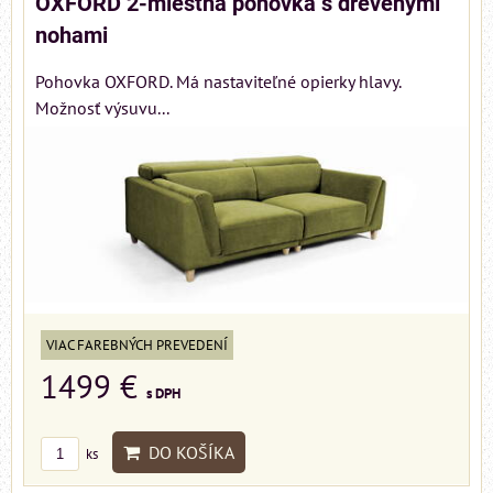
OXFORD 2-miestna pohovka s drevenými
nohami
Pohovka OXFORD. Má nastaviteľné opierky hlavy.
Možnosť výsuvu...
VIAC FAREBNÝCH PREVEDENÍ
1499 €
s DPH
DO KOŠÍKA
ks