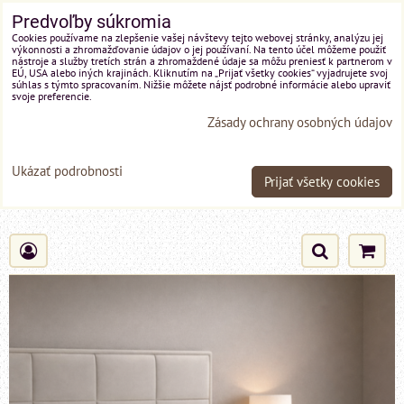
Predvoľby súkromia
Cookies používame na zlepšenie vašej návštevy tejto webovej stránky, analýzu jej
výkonnosti a zhromažďovanie údajov o jej používaní. Na tento účel môžeme použiť
nástroje a služby tretích strán a zhromaždené údaje sa môžu preniesť k partnerom v
EÚ, USA alebo iných krajinách. Kliknutím na „Prijať všetky cookies“ vyjadrujete svoj
súhlas s týmto spracovaním. Nižšie môžete nájsť podrobné informácie alebo upraviť
svoje preferencie.
Zásady ochrany osobných údajov
Ukázať podrobnosti
Prijať všetky cookies