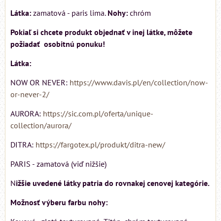
Látka:
zamatová - paris lima.
Nohy:
chróm
Pokiaľ si chcete produkt objednať v inej látke, môžete
požiadať osobitnú ponuku!
Látka:
NOW OR NEVER:
https://www.davis.pl/en/collection/now-
or-never-2/
AURORA:
https://sic.com.pl/oferta/unique-
collection/aurora/
DITRA:
https://fargotex.pl/produkt/ditra-new/
PARIS - zamatová (viď nižšie)
N
ižšie uvedené látky patria do rovnakej cenovej kategórie.
Možnosť výberu farbu nohy: