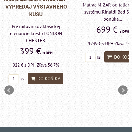
Matrac MIZAR od talianskeho
- VÝPREDAJ VÝST
systému Rinaldi Bed System
KUSU
ponúka...
Pre milovníkov klas
699 €
s DPH
elegancie kreslo a p
LONDON CHESTE
1239 €
s DPH
Zľava 43.6%
599 €
s DP
DO KOŠÍKA
ks
1415 €
s DPH
Zľava 
DO KO
ks