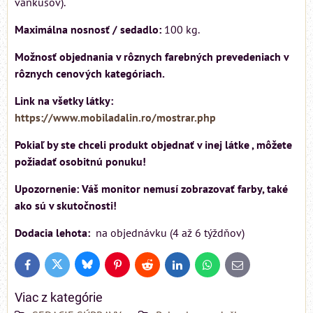
vankúšov).
Maximálna nosnosť / sedadlo:
100 kg.
Možnosť objednania v rôznych farebných prevedeniach v
rôznych cenových kategóriach.
Link na všetky látky:
https://www.mobiladalin.ro/mostrar.php
Pokiaľ by ste chceli produkt objednať v inej látke , môžete
požiadať osobitnú ponuku!
Upozornenie: Váš monitor nemusí zobrazovať farby, také
ako sú v skutočnosti!
Dodacia lehota:
na objednávku (4 až 6 týždňov)
Bluesky
Twitter
Facebook
Pinterest
Reddit
LinkedIn
WhatsApp
E-
mail
Viac z kategórie