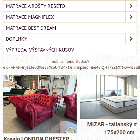
MATRACE A ROŠTY RESETO
MATRACE MAGNIFLEX
MATRACE BEST DREAM
DOPLNKY
VÝPREDAJ VÝSTAVNÝCH KUSOV
mobiliainteriorstudio/?
eid=ARAFHnj6s3e0ttWe8SXcoUNyMx6Jshin5paeoIhbe48iQHTkYZ6Xf6xwwJSZ
MIZAR - talianský matrac
175x200 cm
Pohovka LONDON C