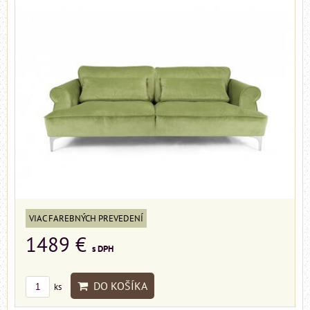
VIAC FAREBNÝCH PREVEDENÍ
1489 €
s DPH
DO KOŠÍKA
ks