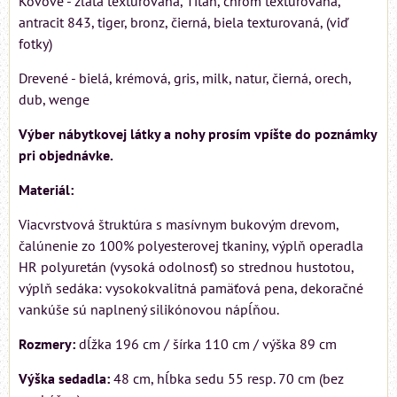
Kovové - zlatá texturovaná, Titán, chróm texturovaná,
antracit 843, tiger, bronz, čierná, biela texturovaná, (viď
fotky)
Drevené - bielá, krémová, gris, milk, natur, čierná, orech,
dub, wenge
Výber nábytkovej látky a nohy prosím vpíšte do poznámky
pri objednávke.
Materiál:
Viacvrstvová štruktúra s masívnym bukovým drevom,
čalúnenie zo 100% polyesterovej tkaniny, výplň operadla
HR polyuretán (vysoká odolnosť) so strednou hustotou,
výplň sedáka: vysokokvalitná pamäťová pena, dekoračné
vankúše sú naplnený silikónovou nápĺňou.
Rozmery:
dĺžka 196 cm / šírka 110 cm / výška 89 cm
Výška sedadla:
48 cm, hĺbka sedu 55 resp. 70 cm (bez