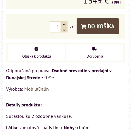
1349 €
s DPH
DO KOŠÍKA
ks
Otázka k produktu
Doručenia
Osobné prevzatie v predajni v
Dunajskej Strede
•
0 €
•
Výrobca:
MobilaDalin
Detaily produktu:
Súčasťou sú 2 ozdobné vankúše.
Látka:
zamatová - paris lima.
Nohy:
chróm