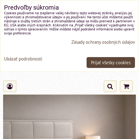
Predvoľby súkromia
Cookies používame na zlepšenie vašej návštevy tejto webovej stránky, analýzu jej
výkonnosti a zhromažďovanie údajov o jej používaní. Na tento účel môžeme použiť
nástroje a služby tretích strán a zhromaždené údaje sa môžu preniesť k partnerom v
EÚ, USA alebo iných krajinách. Kliknutím na „Prijať všetky cookies“ vyjadrujete svoj
súhlas s týmto spracovaním. Nižšie môžete nájsť podrobné informácie alebo upraviť
svoje preferencie.
Zásady ochrany osobných údajov
Ukázať podrobnosti
Prijať všetky cookies