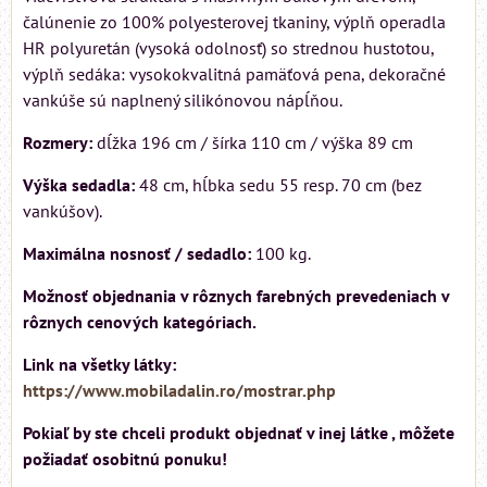
čalúnenie zo 100% polyesterovej tkaniny, výplň operadla
HR polyuretán (vysoká odolnosť) so strednou hustotou,
výplň sedáka: vysokokvalitná pamäťová pena, dekoračné
vankúše sú naplnený silikónovou nápĺňou.
Rozmery:
dĺžka 196 cm / šírka 110 cm / výška 89 cm
Výška sedadla:
48 cm, hĺbka sedu 55 resp. 70 cm (bez
vankúšov).
Maximálna nosnosť / sedadlo:
100 kg.
Možnosť objednania v rôznych farebných prevedeniach v
rôznych cenových kategóriach.
Link na všetky látky:
https://www.mobiladalin.ro/mostrar.php
Pokiaľ by ste chceli produkt objednať v inej látke , môžete
požiadať osobitnú ponuku!