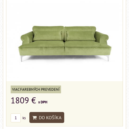
VIAC FAREBNÝCH PREVEDENÍ
1809 €
s DPH
DO KOŠÍKA
ks