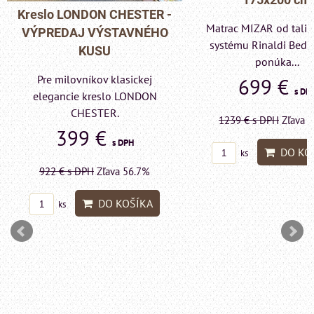
Pohovka LONDON C
Matrac MIZAR od talianskeho
- VÝPREDAJ VÝST
systému Rinaldi Bed System
KUSU
ponúka...
Pre milovníkov klas
699 €
s DPH
elegancie kreslo a p
LONDON CHESTE
1239 €
s DPH
Zľava 43.6%
599 €
s DP
DO KOŠÍKA
ks
1415 €
s DPH
Zľava 
DO KO
ks