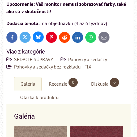
Upozornenie: Váš monitor nemusí zobrazovať farby, také
ako sú v skutočnosti!
Dodacia lehota:
na objednávku (4 až 6 týždňov)
Bluesky
Twitter
Facebook
Pinterest
Reddit
LinkedIn
WhatsApp
E-
mail
Viac z kategórie
SEDACIE SÚPRAVY
Pohovky a sedačky
Pohovky a sedačky bez rozkladu - FIX
0
0
Galéria
Recenzie
Diskusia
Otázka k produktu
Galéria