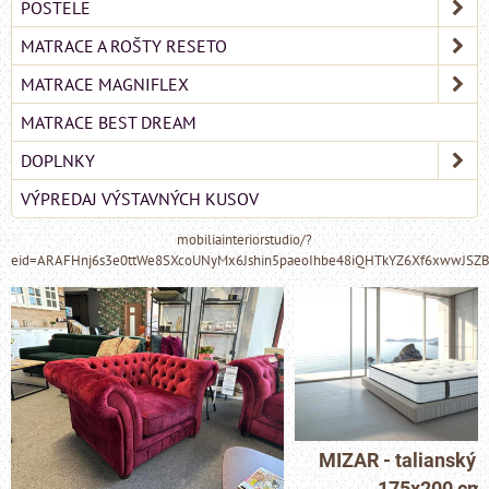
POSTELE
MATRACE A ROŠTY RESETO
MATRACE MAGNIFLEX
MATRACE BEST DREAM
DOPLNKY
VÝPREDAJ VÝSTAVNÝCH KUSOV
mobiliainteriorstudio/?
eid=ARAFHnj6s3e0ttWe8SXcoUNyMx6Jshin5paeoIhbe48iQHTkYZ6Xf6xwwJSZ
MIZAR - talianský matrac
175x200 cm