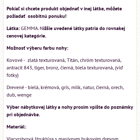
Pokiaľ si chcete produkt objednať v inej látke, môžete
požiadať osobitnú ponuku!
Látka:
GEMMA. N
ižšie uvedené látky patria do rovnakej
cenovej kategórie.
Možnosť výberu farbu nohy:
Kovové - zlatá texturovaná, Titán, chróm texturovaná,
antracit 843, tiger, bronz, čierná, biela texturovaná, (viď
fotky)
Drevené - bielá, krémová, gris, milk, natur, čierná, orech,
dub, wenge
Výber nábytkovej látky a nohy prosím vpíšte do poznámky
pri objednávke.
Materiál:
Viacvrstvová štruktúra s masívnym bukovým drevom,