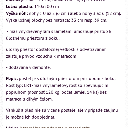
Ložná plocha:
110x200 cm
Výška nôh:
nohy č. 0 až 2 (6 cm ) alebo nohy 3 až 6 (12 cm).
Výška ložnej plochy bez matraca: 33 cm resp. 39 cm.
- masívny drevený rám s lamelami umožňuje prístup k
úložnému priestoru z boku.
úložný priestor dostatočnej veľkosti s odvetráváním
zaisťuje prívod vzduchu k matracom
- dodávaná v demonte.
Popis:
posteľ je s úložným priestorom prístupom z boku,
Rošt typ: LR1-masívny lamelový rošt so spevňujúcim
popruhom (nosnosť 120 kg, počet lamiel 14 ks) bez
matraca. s dlhým čelom.
Vankúš a pléd nie sú v cene postele, ale v prípade záujmu
je možné ich doobjednať.
Látka:
https://www.ndpostele.cz/cs/latky