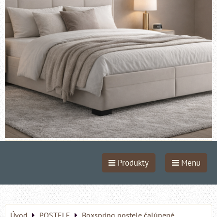
Produkty
Menu
Úvod
POSTELE
Boxspring postele čalúnené