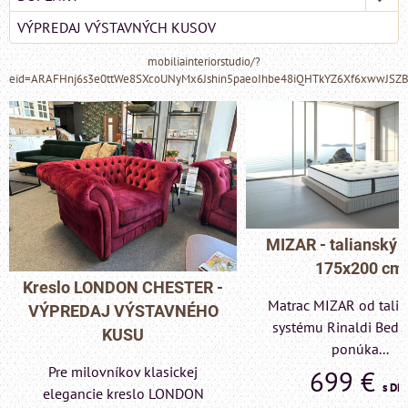
VÝPREDAJ VÝSTAVNÝCH KUSOV
mobiliainteriorstudio/?
eid=ARAFHnj6s3e0ttWe8SXcoUNyMx6Jshin5paeoIhbe48iQHTkYZ6Xf6xwwJSZ
MIZAR - talianský matrac
175x200 cm
Pohovka LONDON C
Matrac MIZAR od talianskeho
- VÝPREDAJ VÝST
systému Rinaldi Bed System
KUSU
ponúka...
Pre milovníkov klas
699 €
s DPH
elegancie kreslo a p