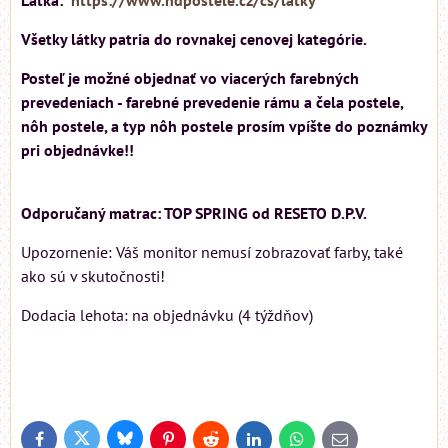
Všetky látky patria do rovnakej cenovej kategórie.
Posteľ je možné objednať vo viacerých farebných
prevedeniach - farebné prevedenie rámu a čela postele,
nôh postele, a typ nôh postele prosím vpíšte do poznámky
pri objednávke!!
Odporučaný matrac: TOP SPRING od RESETO D.P.V.
Upozornenie: Váš monitor nemusí zobrazovať farby, také
ako sú v skutočnosti!
Dodacia lehota: na objednávku (4 týždňov)
Bluesky
Twitter
Facebook
Pinterest
Reddit
LinkedIn
WhatsApp
E-