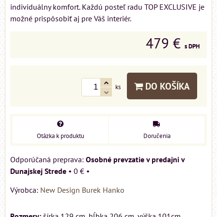
individuálny komfort. Každú posteľ radu TOP EXCLUSIVE je
možné prispôsobiť aj pre Váš interiér.
479 €
s DPH
DO KOŠÍKA
ks
Otázka k produktu
Doručenia
Osobné prevzatie v predajni v
Dunajskej Strede
•
0 €
•
Výrobca:
New Design Burek Hanko
Rozmery:
šírka 129 cm, hĺbka 206 cm, výška 101cm