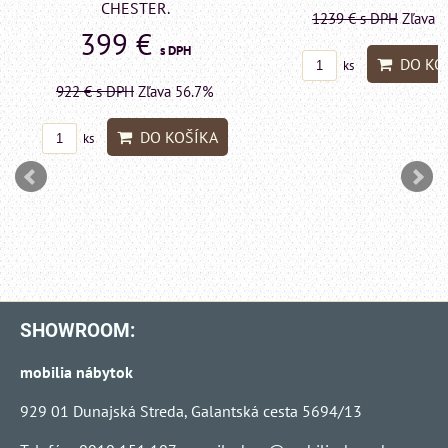
LONDON CHESTE
1239 €
s DPH
Zľava 43.6%
599 €
s DP
DO KOŠÍKA
ks
1415 €
s DPH
Zľava 
DO KO
ks
SHOWROOM:
mobilia nábytok
929 01 Dunajská Streda, Galantská cesta 5694/13