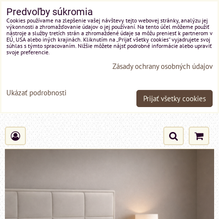
Predvoľby súkromia
Cookies používame na zlepšenie vašej návštevy tejto webovej stránky, analýzu jej
výkonnosti a zhromažďovanie údajov o jej používaní. Na tento účel môžeme použiť
nástroje a služby tretích strán a zhromaždené údaje sa môžu preniesť k partnerom v
EÚ, USA alebo iných krajinách. Kliknutím na „Prijať všetky cookies“ vyjadrujete svoj
súhlas s týmto spracovaním. Nižšie môžete nájsť podrobné informácie alebo upraviť
svoje preferencie.
Zásady ochrany osobných údajov
Ukázať podrobnosti
Prijať všetky cookies