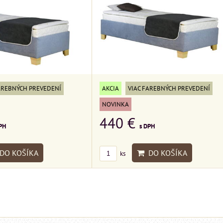
AREBNÝCH PREVEDENÍ
AKCIA
VIAC FAREBNÝCH PREVEDENÍ
NOVINKA
440 €
PH
s DPH
DO KOŠÍKA
DO KOŠÍKA
ks