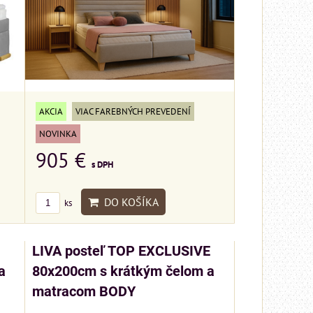
AKCIA
VIAC FAREBNÝCH PREVEDENÍ
NOVINKA
905 €
s DPH
DO KOŠÍKA
ks
ský
LIVA posteľ TOP EXCLUSIVE
 cm
a
80x200cm s krátkým čelom a
matracom BODY
d
ému