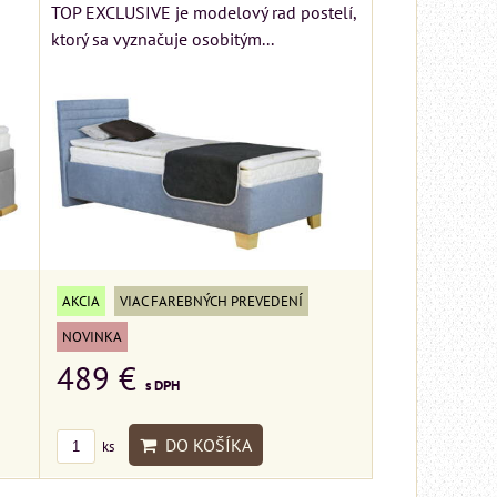
TOP EXCLUSIVE je modelový rad postelí,
em
ktorý sa vyznačuje osobitým...
ŠÍKA
AKCIA
VIAC FAREBNÝCH PREVEDENÍ
NOVINKA
489 €
s DPH
DO KOŠÍKA
ks