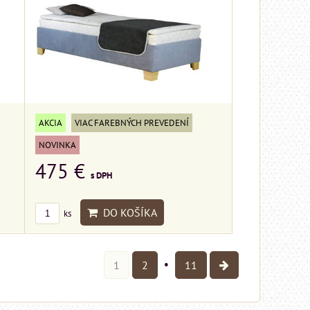
AKCIA
VIAC FAREBNÝCH PREVEDENÍ
NOVINKA
475 €
s DPH
DO KOŠÍKA
ks
1
2
11