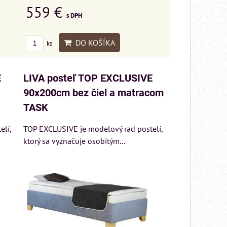
559 €
s DPH
DO KOŠÍKA
ks
E
LIVA posteľ TOP EXCLUSIVE
90x200cm bez čiel a matracom
TASK
lí,
TOP EXCLUSIVE je modelový rad postelí,
ktorý sa vyznačuje osobitým...