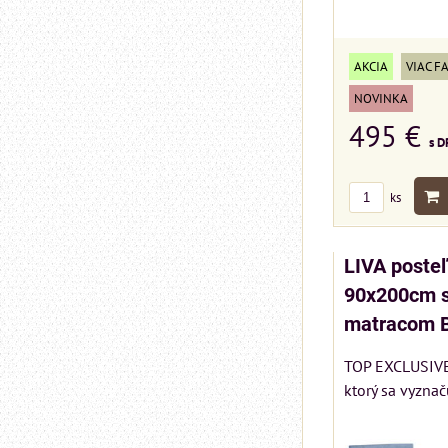
AKCIA
VIAC F
NOVINKA
495 €
s D
ks
LIVA poste
90x200cm s
matracom 
TOP EXCLUSIVE 
ktorý sa vyznač