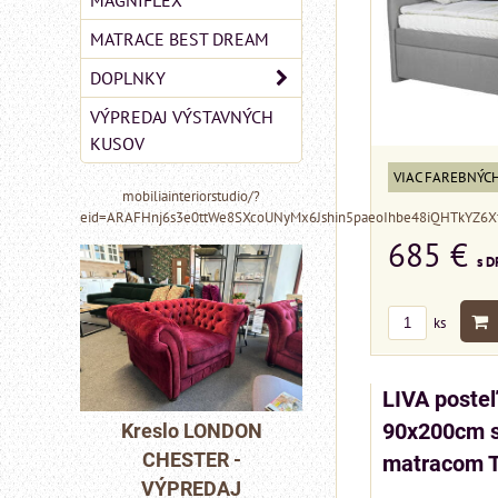
MAGNIFLEX
MATRACE BEST DREAM
DOPLNKY
VÝPREDAJ VÝSTAVNÝCH
KUSOV
VIAC FAREBNÝC
mobiliainteriorstudio/?
eid=ARAFHnj6s3e0ttWe8SXcoUNyMx6Jshin5paeoIhbe48iQHTkYZ6
685 €
s D
ks
MIZAR - talianský
LIVA poste
matrac 175x200 cm
 LONDON
Pohovka L
90x200cm s
TER -
CHESTE
matracom 
Matrac MIZAR od
REDAJ
VÝPRED
talianskeho systému