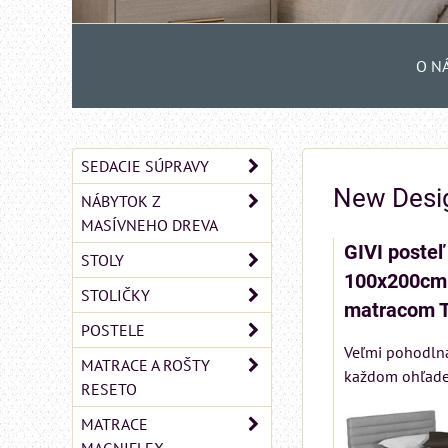
O N
SEDACIE SÚPRAVY
New Desi
NÁBYTOK Z
MASÍVNEHO DREVA
GIVI post
STOLY
100x200cm 
STOLIČKY
matracom 
POSTELE
Veľmi pohodlná
MATRACE A ROŠTY
každom ohľade, 
RESETO
MATRACE