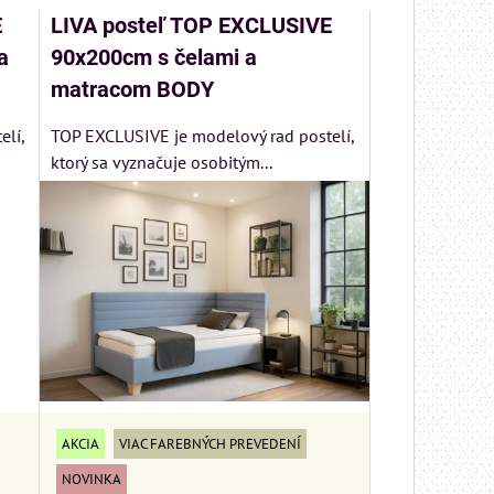
E
LIVA posteľ TOP EXCLUSIVE
a
90x200cm s čelami a
matracom BODY
lí,
TOP EXCLUSIVE je modelový rad postelí,
ktorý sa vyznačuje osobitým...
AKCIA
VIAC FAREBNÝCH PREVEDENÍ
NOVINKA