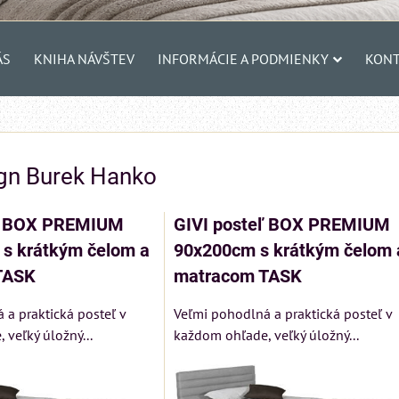
ÁS
KNIHA NÁVŠTEV
INFORMÁCIE A PODMIENKY
KONT
gn Burek Hanko
eľ BOX PREMIUM
GIVI posteľ BOX PREMIUM
s krátkým čelom a
90x200cm s krátkým čelom 
TASK
matracom TASK
 a praktická posteľ v
Veľmi pohodlná a praktická posteľ v
veľký úložný...
každom ohľade, veľký úložný...