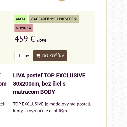
AKCIA
VIAC FAREBNÝCH PREVEDENÍ
NOVINKA
459 €
s DPH
DO KOŠÍKA
ks
E
LIVA posteľ TOP EXCLUSIVE
com
80x200cm, bez čiel s
matracom BODY
lí,
TOP EXCLUSIVE je modelový rad postelí,
ktorý sa vyznačuje osobitým...