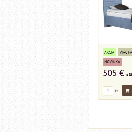
AKCIA
VIAC F
NOVINKA
505 €
s D
ks