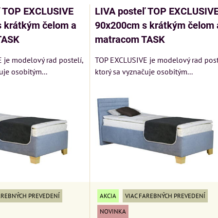
ľ TOP EXCLUSIVE
LIVA posteľ TOP EXCLUSIV
 krátkým čelom a
90x200cm s krátkým čelom 
TASK
matracom TASK
je modelový rad postelí,
TOP EXCLUSIVE je modelový rad poste
uje osobitým...
ktorý sa vyznačuje osobitým...
AKCIA
VIAC FAREBNÝCH PREVEDENÍ
AREBNÝCH PREVEDENÍ
NOVINKA