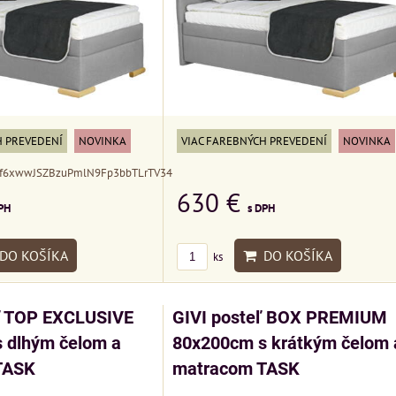
H PREVEDENÍ
NOVINKA
VIAC FAREBNÝCH PREVEDENÍ
NOVINKA
Xf6xwwJSZBzuPmlN9Fp3bbTLrTV34
630 €
PH
s DPH
DO KOŠÍKA
DO KOŠÍKA
ks
MIZAR - talian
ľ TOP EXCLUSIVE
GIVI posteľ BOX PREMIUM
matrac 175x200
ONDON
Kreslo LONDON
 dlhým čelom a
80x200cm s krátkým čelom 
R -
CHESTER -
TASK
matracom TASK
Matrac MIZAR o
AJ
VÝPREDAJ
talianskeho syst