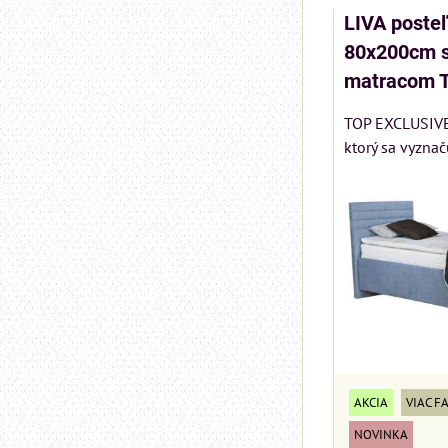
LIVA poste
80x200cm s
matracom 
TOP EXCLUSIVE 
ktorý sa vyznač
AKCIA
VIAC F
NOVINKA