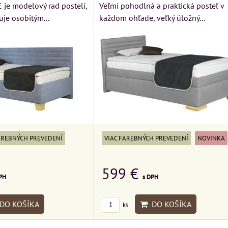
je modelový rad postelí,
Veľmi pohodlná a praktická posteľ v
Rinaldi Bed Syst
O KUSU
VÝSTAVNÉHO KUSU
uje osobitým...
každom ohľade, veľký úložný...
ponúka...
klasickej
Pre milovníkov klasickej
699 €
s DPH
eslo a
elegancie kreslo LONDON
ONDON
CHESTER.
DO KO
ks
R.
399 €
s DPH
PH
DO KOŠÍKA
ks
 KOŠÍKA
AREBNÝCH PREVEDENÍ
VIAC FAREBNÝCH PREVEDENÍ
NOVINKA
599 €
PH
s DPH
DO KOŠÍKA
DO KOŠÍKA
ks