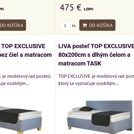
475 €
s DPH
PH
DO KOŠÍKA
DO KOŠÍKA
ks
ľ TOP EXCLUSIVE
LIVA posteľ TOP EXCLUSIV
ez čiel a matracom
80x200cm s dlhým čelom a
matracom TASK
je modelový rad postelí,
TOP EXCLUSIVE je modelový rad poste
uje osobitým...
ktorý sa vyznačuje osobitým...