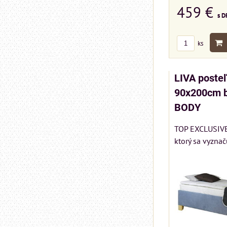
459 €
s D
ks
LIVA poste
90x200cm b
BODY
TOP EXCLUSIVE 
ktorý sa vyznač