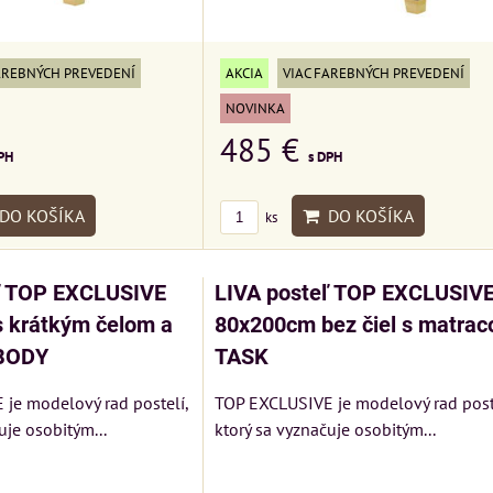
AREBNÝCH PREVEDENÍ
AKCIA
VIAC FAREBNÝCH PREVEDENÍ
NOVINKA
485 €
PH
s DPH
DO KOŠÍKA
DO KOŠÍKA
ks
ľ TOP EXCLUSIVE
LIVA posteľ TOP EXCLUSIV
 krátkým čelom a
80x200cm bez čiel s matra
BODY
TASK
je modelový rad postelí,
TOP EXCLUSIVE je modelový rad poste
uje osobitým...
ktorý sa vyznačuje osobitým...